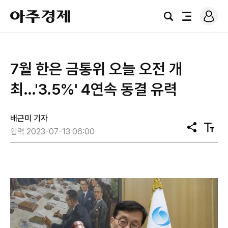
로
아
그
검
전
주
인
색
체
경
메
제
뉴
7월 한은 금통위 오늘 오전 개
최…'3.5%' 4연속 동결 유력
배근미 기자
공
텍
입력 2023-07-13 06:00
유
스
트
크
기