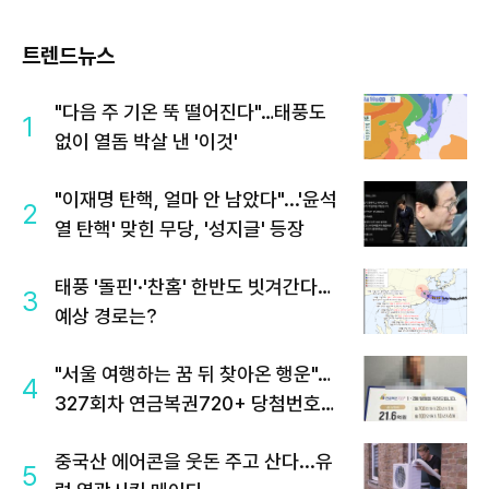
트렌드뉴스
"다음 주 기온 뚝 떨어진다"…태풍도
1
없이 열돔 박살 낸 '이것'
"이재명 탄핵, 얼마 안 남았다"...'윤석
2
열 탄핵' 맞힌 무당, '성지글' 등장
태풍 '돌핀'·'찬홈' 한반도 빗겨간다…
3
예상 경로는?
"서울 여행하는 꿈 뒤 찾아온 행운"…
4
327회차 연금복권720+ 당첨번호조
회 주목
중국산 에어콘을 웃돈 주고 산다...유
5