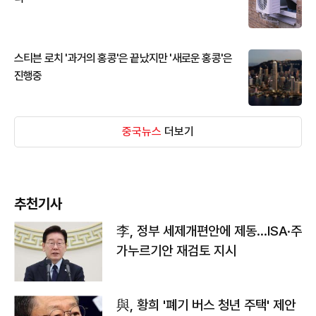
스티븐 로치 '과거의 홍콩'은 끝났지만 '새로운 홍콩'은
진행중
중국뉴스
더보기
추천기사
李, 정부 세제개편안에 제동…ISA·주
가누르기안 재검토 지시
與, 황희 '폐기 버스 청년 주택' 제안