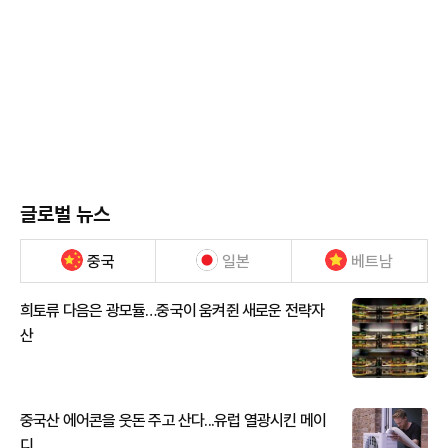
글로벌 뉴스
중국
일본
베트남
희토류 다음은 광모듈…중국이 움켜쥔 새로운 전략자
산
중국산 에어콘을 웃돈 주고 산다...유럽 열광시킨 메이
디