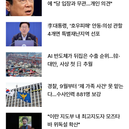
에 "당 입장과 무관…개인 의견"
李대통령, '호우피해' 안동·의성 관할
4개면 특별재난지역 선포
AI 반도체가 뒤집은 수출 순위…韓·
대만, 사상 첫 日 추월
경찰, 9월부터 '제 가족 사건' 못 맡는
다…수사인력 881명 보강
"이란 지도부 내 최고지도자 모즈타
바 위독설 확산"