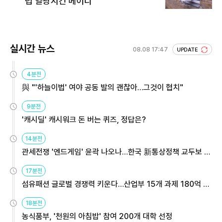
럽 열광시킨 메이디
실시간 뉴스
08.08 17:47
UPDATE
4분전
與 "'하늘이법' 여야 공동 발의 괜찮아…그것이 협치"
9분전
'캐시딜' 캐시워크 돈 버는 퀴즈, 정답은?
14분전
관세전쟁 '엔드게임' 윤곽 나오나…한국 新통상정책 교두보 활
용해야
17분전
섬유패션 글로벌 경쟁력 키운다…산업부 15개 과제 180억 지
원
18분전
농식품부, '천원의 아침밥' 참여 200개 대학 선정