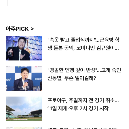
아주PICK >
"속옷 빨고 졸업식까지"…근육병 학
생 돌본 공익, 코미디언 김규원이었
다
"경솔한 언행 깊이 반성"…고개 숙인
신동엽, 무슨 일이길래?
프로야구, 주말까지 전 경기 취소…
11일 재개·오후 7시 경기 시작