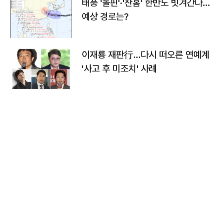
태풍 '돌핀'·'찬홈' 한반도 빗겨간다…
예상 경로는?
이재룡 재판行…다시 떠오른 연예계
'사고 후 미조치' 사례