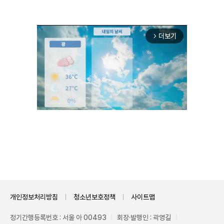
더보기
arrow_forward_ios
Unmute
개인정보처리방침
청소년보호정책
사이트맵
정기간행등록번호 : 서울 아 00493
회장·발행인 : 곽영길