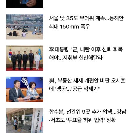
서울 낮 35도 무더위 계속…동해안
최대 150㎜ 폭우
李대통령 "군, 내란 이후 신뢰 회복
해야…지휘부 헌신해달라"
與, 부동산 세제 개편안 비판 오세훈
에 '맹공'…"공급 억제기"
합수본, 선관위 9곳 추가 압색…강남
·서초도 '투표율 허위 입력' 정황