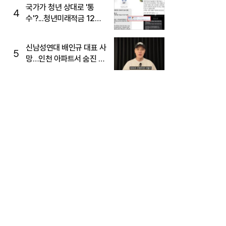
국가가 청년 상대로 '통
4
수'?...청년미래적금 12%
준다더니 "응, 오류야"
신남성연대 배인규 대표 사
5
망…인천 아파트서 숨진 채
발견