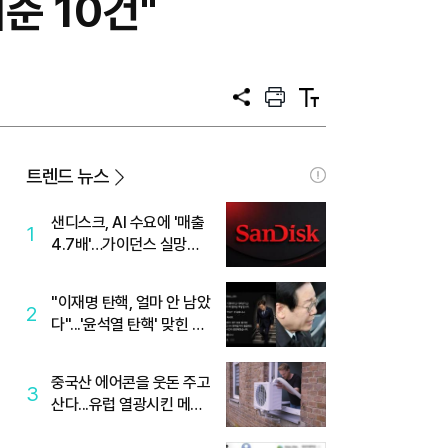
준 10건"
공
프
텍
유
린
스
트
트
크
기
트렌드 뉴스
샌디스크, AI 수요에 '매출
1
4.7배'…가이던스 실망에
'주가는 하락'
"이재명 탄핵, 얼마 안 남았
2
다"...'윤석열 탄핵' 맞힌 무
당, '성지글' 등장
중국산 에어콘을 웃돈 주고
3
산다...유럽 열광시킨 메이
디