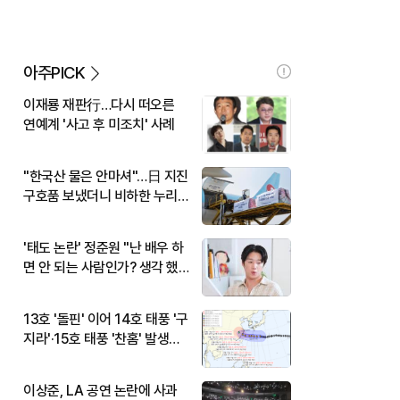
아주PICK
이재룡 재판行…다시 떠오른
연예계 '사고 후 미조치' 사례
"한국산 물은 안마셔"…日 지진
구호품 보냈더니 비하한 누리
꾼
'태도 논란' 정준원 "난 배우 하
면 안 되는 사람인가? 생각 했
다"
13호 '돌핀' 이어 14호 태풍 '구
지라'·15호 태풍 '찬홈' 발생…
현재 위치와 이동경로는?
이상준, LA 공연 논란에 사과