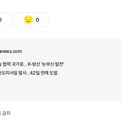
0
0
junews.com
 협력 국가로… K-방산 '눈부신 발전'
탄도미사일 발사…42일 만에 도발
포 금지