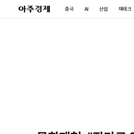
아
중국
AI
산업
재테크
주
경
제