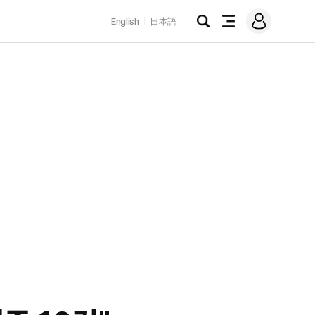
로
English
日本語
그
검
전
인
색
체
메
뉴