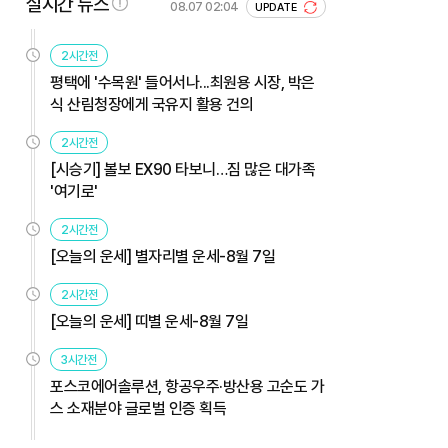
실시간 뉴스
08.07 02:04
UPDATE
2시간전
평택에 '수목원' 들어서나...최원용 시장, 박은
식 산림청장에게 국유지 활용 건의
2시간전
[시승기] 볼보 EX90 타보니…짐 많은 대가족
'여기로'
2시간전
[오늘의 운세] 별자리별 운세-8월 7일
2시간전
[오늘의 운세] 띠별 운세-8월 7일
3시간전
포스코에어솔루션, 항공우주·방산용 고순도 가
스 소재분야 글로벌 인증 획득