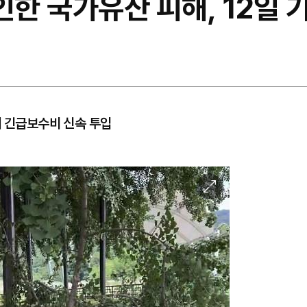
인한 국가유산 피해, 12일 기
에 긴급보수비 신속 투입
이
미
지
확
대