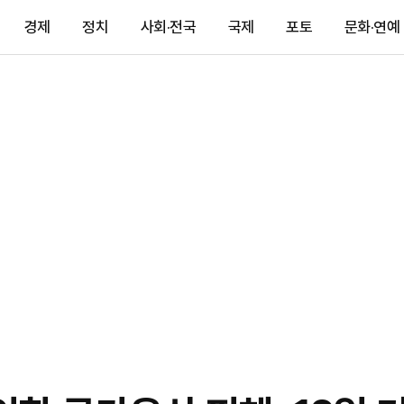
경제
정치
사회·전국
국제
포토
문화·연예