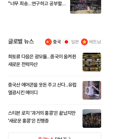
"너무 죄송…연구하고 공부할
것"
글로벌 뉴스
중국
일본
베트남
희토류 다음은 광모듈…중국이 움켜쥔
새로운 전략자산
중국산 에어콘을 웃돈 주고 산다...유럽
열광시킨 메이디
스티븐 로치 '과거의 홍콩'은 끝났지만
'새로운 홍콩'은 진행중