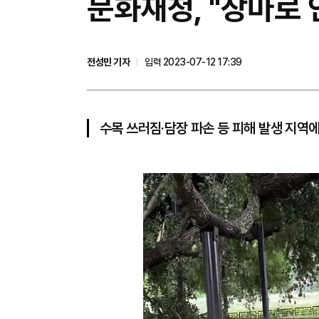
문화재청, "장마로 
전성민 기자
입력 2023-07-12 17:39
수목 쓰러짐·담장 파손 등 피해 발생 지역