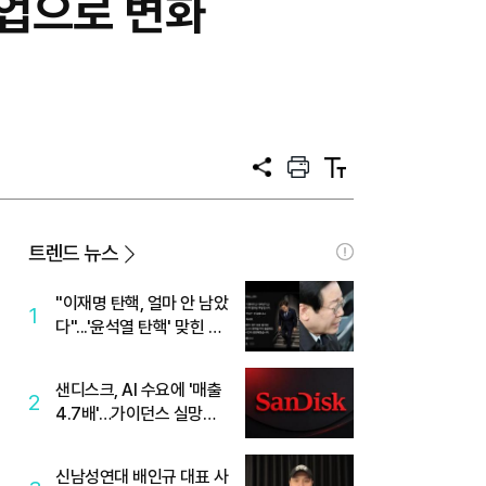
기업으로 변화
공
프
텍
유
린
스
트
트
크
기
트렌드 뉴스
"이재명 탄핵, 얼마 안 남았
1
다"...'윤석열 탄핵' 맞힌 무
당, '성지글' 등장
샌디스크, AI 수요에 '매출
2
4.7배'…가이던스 실망에
'주가는 하락'
신남성연대 배인규 대표 사