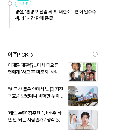
1시간전
경찰, '홍명보 선임 의혹' 대한축구협회 압수수
색…11시간 만에 종료
아주PICK
이재룡 재판行…다시 떠오른
연예계 '사고 후 미조치' 사례
"한국산 물은 안마셔"…日 지진
구호품 보냈더니 비하한 누리
꾼
'태도 논란' 정준원 "난 배우 하
면 안 되는 사람인가? 생각 했
다"