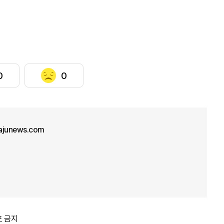
0
0
junews.com
포 금지