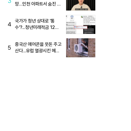
3
망…인천 아파트서 숨진 채
발견
국가가 청년 상대로 '통
4
수'?...청년미래적금 12%
준다더니 "응, 오류야"
중국산 에어콘을 웃돈 주고
5
산다...유럽 열광시킨 메이
디