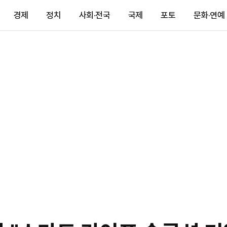
경제
정치
사회·전국
국제
포토
문화·연예