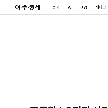
아
중국
AI
산업
재테크
주
경
제