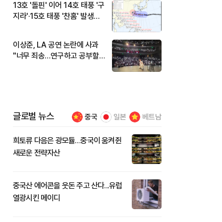
13호 '돌핀' 이어 14호 태풍 '구
지라'·15호 태풍 '찬홈' 발생…
현재 위치와 이동경로는?
이상준, LA 공연 논란에 사과
"너무 죄송…연구하고 공부할
것"
글로벌 뉴스
중국
일본
베트남
희토류 다음은 광모듈…중국이 움켜쥔
새로운 전략자산
중국산 에어콘을 웃돈 주고 산다...유럽
열광시킨 메이디