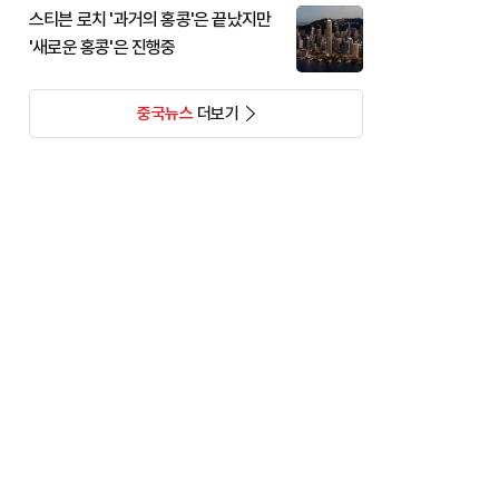
스티븐 로치 '과거의 홍콩'은 끝났지만
'새로운 홍콩'은 진행중
중국뉴스
더보기