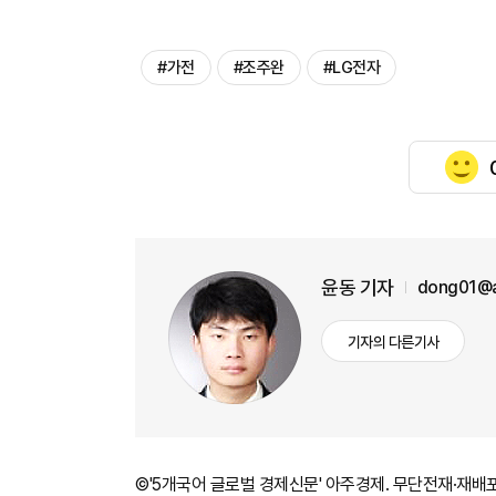
#가전
#조주완
#LG전자
윤동 기자
dong01@a
기자의 다른기사
©'5개국어 글로벌 경제신문' 아주경제. 무단전재·재배