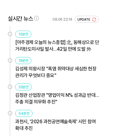
실시간 뉴스
08.06 22:14
UPDATE
15분전
[아주경제 오늘의 뉴스종합] 北, 동해상으로 단
거리탄도미사일 발사…42일 만에 도발 外
19분전
김성제 의왕시장 "폭염 취약대상 세심한 현장
관리가 무엇보다 중요"
33분전
김정관 산업장관 "영업이익 N% 성과급 반대…
주총 의결 의무화 추진"
54분전
과천시, '2026 과천공연예술축제' 시민 참여
확대 추진