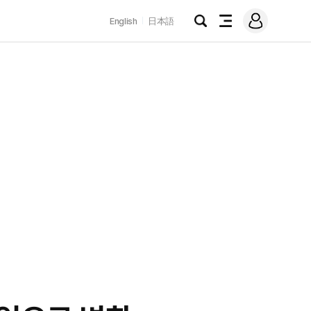
로
English
日本語
그
검
전
인
색
체
메
뉴