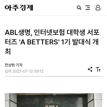
로
아
그
검
전
주
인
색
체
경
메
제
뉴
ABL생명, 인터넷보험 대학생 서포
터즈 'A BETTERS' 1기 발대식 개
최
전상현 기자
공
텍
입력 2023-07-12 09:12
유
스
트
크
기