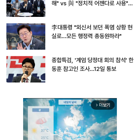
해" vs 與 "정치적 어젠다로 사용"
맞불
李대통령 "외신서 보던 폭염 상황 현
실로…모든 행정력 총동원하라"
종합특검, '계엄 당정대 회의 참석' 한
동훈 참고인 조사...12일 통보
더보기
arrow_forward_ios