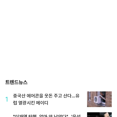
트렌드뉴스
중국산 에어콘을 웃돈 주고 산다...유
1
럽 열광시킨 메이디
"이재명 탄핵, 얼마 안 남았다"...'윤석