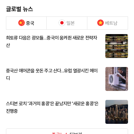
글로벌 뉴스
중국
일본
베트남
희토류 다음은 광모듈…중국이 움켜쥔 새로운 전략자
산
중국산 에어콘을 웃돈 주고 산다...유럽 열광시킨 메이
디
스티븐 로치 '과거의 홍콩'은 끝났지만 '새로운 홍콩'은
진행중