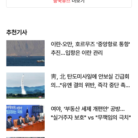
중국뉴스
더보기
추천기사
이란·오만, 호르무즈 '중앙항로 통항'
추진…입항은 이란 관리
靑, 北 탄도미사일에 안보실 긴급회
의…"유엔 결의 위반, 즉각 중단 촉
구"
여야, '부동산 세제 개편안' 공방…
"실거주자 보호" vs "무책임의 극치"