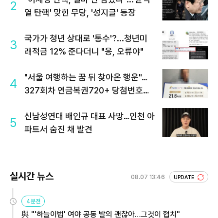
2
열 탄핵' 맞힌 무당, '성지글' 등장
국가가 청년 상대로 '통수'?...청년미
3
래적금 12% 준다더니 "응, 오류야"
"서울 여행하는 꿈 뒤 찾아온 행운"…
4
327회차 연금복권720+ 당첨번호조
회 주목
신남성연대 배인규 대표 사망…인천 아
5
파트서 숨진 채 발견
실시간 뉴스
08.07 13:46
UPDATE
4분전
與 "'하늘이법' 여야 공동 발의 괜찮아…그것이 협치"