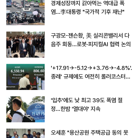
경제성장까지 갉아먹는 역대급 폭
염…李대통령 "국가적 기후 재난"
구광모-젠슨황, 美 실리콘밸리서 다
음주 회동…로봇·피지컬AI 협력 논의
'+17.91→-5.12→+3.76→-4.8%'…'
종레' 규제에도 여전히 롤러코스터
타는 코스피
'입추'에도 낮 최고 39도 폭염 절
정…한밤 '열대야' 지속
오세훈 "용산공원 주택공급 동의 못