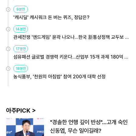
9분전
'캐시딜' 캐시워크 돈 버는 퀴즈, 정답은?
14분전
관세전쟁 '엔드게임' 윤곽 나오나…한국 新통상정책 교두보 활
용해야
17분전
섬유패션 글로벌 경쟁력 키운다…산업부 15개 과제 180억 지
원
18분전
농식품부, '천원의 아침밥' 참여 200개 대학 선정
아주PICK >
"경솔한 언행 깊이 반성"…고개 숙인
신동엽, 무슨 일이길래?