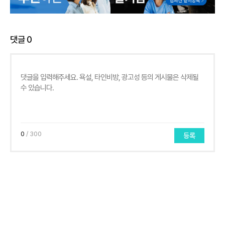
댓글
0
0
/ 300
등록