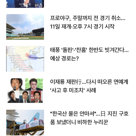
프로야구, 주말까지 전 경기 취소…
11일 재개·오후 7시 경기 시작
태풍 '돌핀'·'찬홈' 한반도 빗겨간다…
예상 경로는?
이재룡 재판行…다시 떠오른 연예계
'사고 후 미조치' 사례
"한국산 물은 안마셔"…日 지진 구호
품 보냈더니 비하한 누리꾼