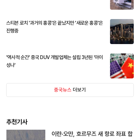
스티븐 로치 '과거의 홍콩'은 끝났지만 '새로운 홍콩'은
진행중
'역사적 순간' 중국 DUV 개발업체는 설립 3년된 '아이
성나'
중국뉴스
더보기
추천기사
이란·오만, 호르무즈 새 항로 좌표 합