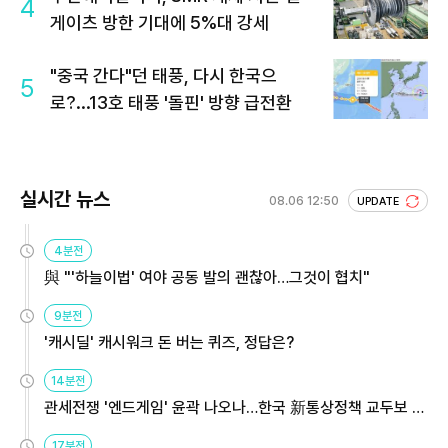
4
게이츠 방한 기대에 5%대 강세
"중국 간다"던 태풍, 다시 한국으
5
로?...13호 태풍 '돌핀' 방향 급전환
실시간 뉴스
08.06 12:50
UPDATE
4분전
與 "'하늘이법' 여야 공동 발의 괜찮아…그것이 협치"
9분전
'캐시딜' 캐시워크 돈 버는 퀴즈, 정답은?
14분전
관세전쟁 '엔드게임' 윤곽 나오나…한국 新통상정책 교두보 활
용해야
17분전