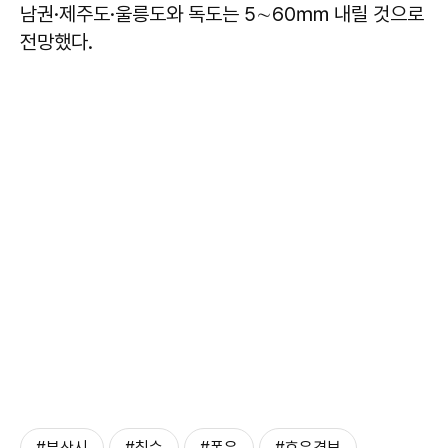
남권·제주도·울릉도와 독도는 5∼60㎜ 내릴 것으로
전망했다.
#부산시
#침수
#폭우
#호우경보