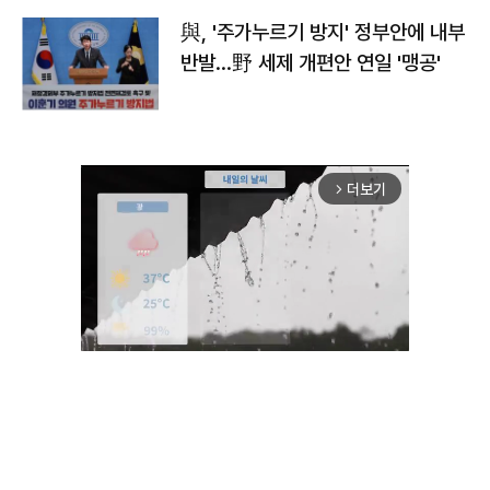
與, '주가누르기 방지' 정부안에 내부
반발…野 세제 개편안 연일 '맹공'
더보기
arrow_forward_ios
Unmute