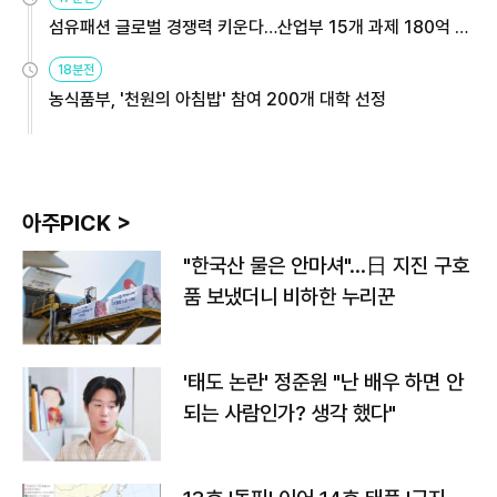
섬유패션 글로벌 경쟁력 키운다…산업부 15개 과제 180억 지
원
18분전
농식품부, '천원의 아침밥' 참여 200개 대학 선정
아주PICK >
"한국산 물은 안마셔"…日 지진 구호
품 보냈더니 비하한 누리꾼
'태도 논란' 정준원 "난 배우 하면 안
되는 사람인가? 생각 했다"