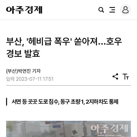
로
아
그
검
전
주
인
색
체
경
메
제
뉴
​부산, '헤비급 폭우' 쏟아져...호우
경보 발효
(부산)박연진 기자
공
텍
입력 2023-07-11 17:51
유
스
트
크
기
서면 등 곳곳 도로 침수, 동구 초량 1, 2지하차도 통제