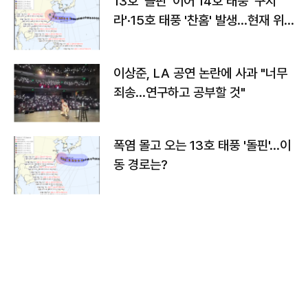
13호 '돌핀' 이어 14호 태풍 '구지
라'·15호 태풍 '찬홈' 발생…현재 위
치와 이동경로는?
이상준, LA 공연 논란에 사과 "너무
죄송…연구하고 공부할 것"
폭염 몰고 오는 13호 태풍 '돌핀'…이
동 경로는?