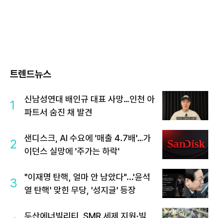
트렌드뉴스
신남성연대 배인규 대표 사망…인천 아
1
파트서 숨진 채 발견
샌디스크, AI 수요에 '매출 4.7배'…가
2
이던스 실망에 '주가는 하락'
"이재명 탄핵, 얼마 안 남았다"...'윤석
3
열 탄핵' 맞힌 무당, '성지글' 등장
두산에너빌리티, SMR 세제 지원·빌