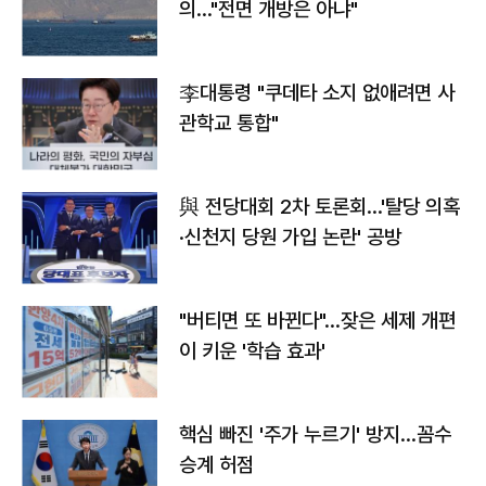
의…"전면 개방은 아냐"
李대통령 "쿠데타 소지 없애려면 사
관학교 통합"
與 전당대회 2차 토론회…'탈당 의혹
·신천지 당원 가입 논란' 공방
"버티면 또 바뀐다"…잦은 세제 개편
이 키운 '학습 효과'
핵심 빠진 '주가 누르기' 방지…꼼수
승계 허점