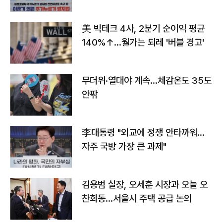
美 빅테크 4사, 2분기 순이익 평균
140%↑…월가는 되레 '버블 경고'
무더위·열대야 계속…체감온도 35도
안팎
李대통령 "외교에 정쟁 안타까워…
자주 국방 가장 큰 과제"
김용범 실장, 오세훈 시장과 오늘 오
찬회동...서울시 주택 공급 논의