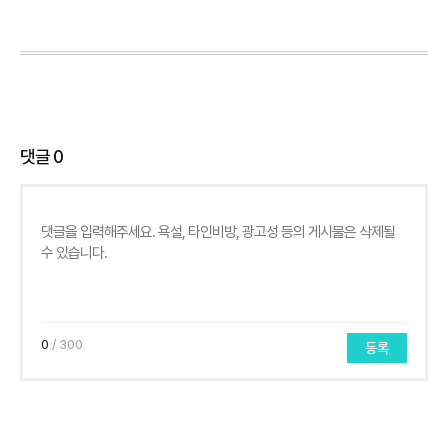
댓글
0
0
/ 300
등록