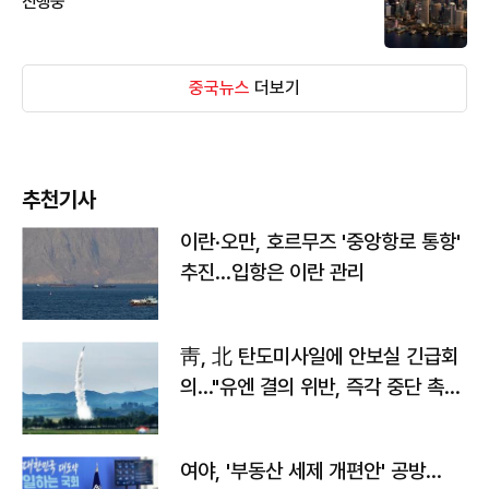
진행중
중국뉴스
더보기
추천기사
이란·오만, 호르무즈 '중앙항로 통항'
추진…입항은 이란 관리
靑, 北 탄도미사일에 안보실 긴급회
의…"유엔 결의 위반, 즉각 중단 촉
구"
여야, '부동산 세제 개편안' 공방…