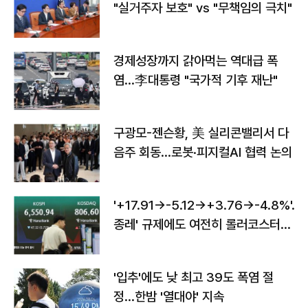
"실거주자 보호" vs "무책임의 극치"
경제성장까지 갉아먹는 역대급 폭
염…李대통령 "국가적 기후 재난"
구광모-젠슨황, 美 실리콘밸리서 다
음주 회동…로봇·피지컬AI 협력 논의
'+17.91→-5.12→+3.76→-4.8%'…'
종레' 규제에도 여전히 롤러코스터
타는 코스피
'입추'에도 낮 최고 39도 폭염 절
정…한밤 '열대야' 지속