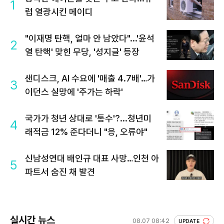
1
럽 열광시킨 메이디
"이재명 탄핵, 얼마 안 남았다"...'윤석
2
열 탄핵' 맞힌 무당, '성지글' 등장
샌디스크, AI 수요에 '매출 4.7배'…가
3
이던스 실망에 '주가는 하락'
국가가 청년 상대로 '통수'?...청년미
4
래적금 12% 준다더니 "응, 오류야"
신남성연대 배인규 대표 사망…인천 아
5
파트서 숨진 채 발견
실시간 뉴스
08.07 08:42
UPDATE