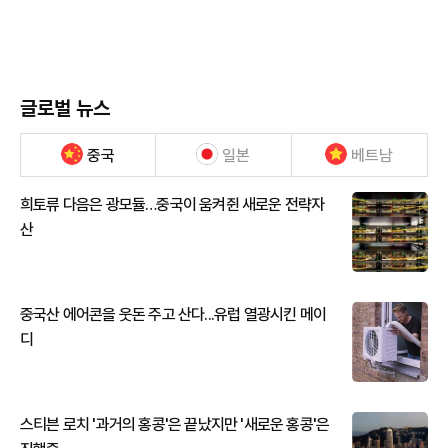
글로벌 뉴스
중국
일본
베트남
희토류 다음은 광모듈…중국이 움켜쥔 새로운 전략자
산
중국산 에어콘을 웃돈 주고 산다...유럽 열광시킨 메이
디
스티븐 로치 '과거의 홍콩'은 끝났지만 '새로운 홍콩'은