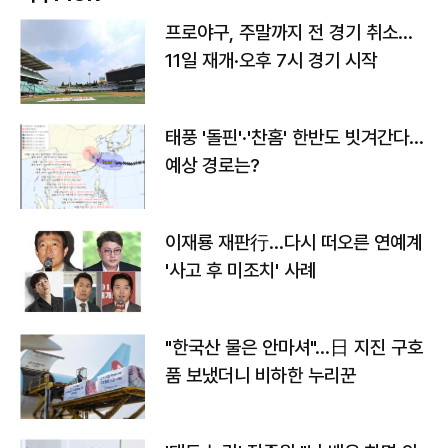
프로야구, 주말까지 전 경기 취소…
11일 재개·오후 7시 경기 시작
태풍 '돌핀'·'찬홈' 한반도 빗겨간다…
예상 경로는?
이재룡 재판行…다시 떠오른 연예계
'사고 후 미조치' 사례
"한국산 물은 안마셔"…日 지진 구호
품 보냈더니 비하한 누리꾼