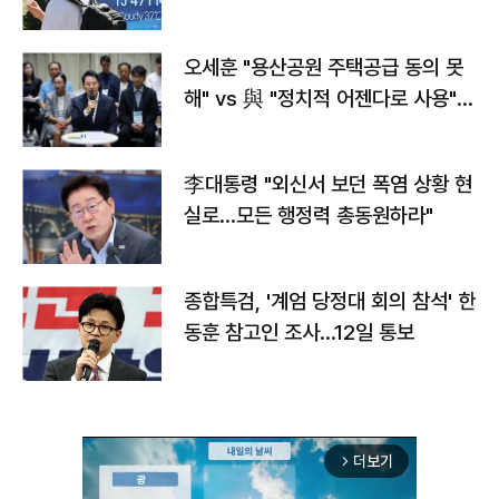
오세훈 "용산공원 주택공급 동의 못
해" vs 與 "정치적 어젠다로 사용"
맞불
李대통령 "외신서 보던 폭염 상황 현
실로…모든 행정력 총동원하라"
종합특검, '계엄 당정대 회의 참석' 한
동훈 참고인 조사...12일 통보
더보기
arrow_forward_ios