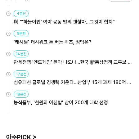
4분전
與 "'하늘이법' 여야 공동 발의 괜찮아…그것이 협치"
9분전
'캐시딜' 캐시워크 돈 버는 퀴즈, 정답은?
14분전
관세전쟁 '엔드게임' 윤곽 나오나…한국 新통상정책 교두보 활
용해야
17분전
섬유패션 글로벌 경쟁력 키운다…산업부 15개 과제 180억 지
원
18분전
농식품부, '천원의 아침밥' 참여 200개 대학 선정
아주PICK >