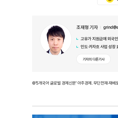
조재형 기자
grind@
고유가 지원금에 외국인
인도·카자흐 사업 성장
기자의 다른기사
©'5개국어 글로벌 경제신문' 아주경제. 무단전재·재배