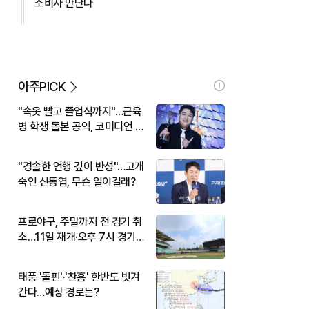
소비자 만난다
아주PICK
"속옷 빨고 졸업식까지"…근육
병 학생 돌본 공익, 코미디언 김
규원이었다
"경솔한 언행 깊이 반성"…고개
숙인 신동엽, 무슨 일이길래?
프로야구, 주말까지 전 경기 취
소…11일 재개·오후 7시 경기
시작
태풍 '돌핀'·'찬홈' 한반도 빗겨
간다…예상 경로는?