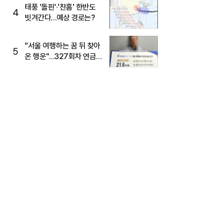
태풍 '돌핀'·'찬홈' 한반도
4
빗겨간다…예상 경로는?
"서울 여행하는 꿈 뒤 찾아
5
온 행운"…327회차 연금
복권720+ 당첨번호조회
주목