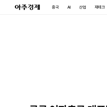
아
중국
AI
산업
재테크
주
경
제