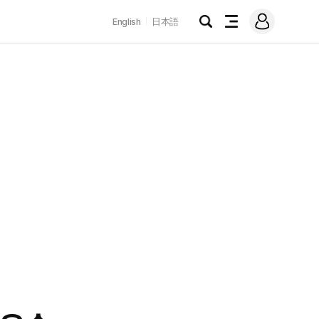
로
English
日本語
그
검
전
인
색
체
메
뉴