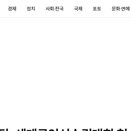
경제
정치
사회·전국
국제
포토
문화·연예