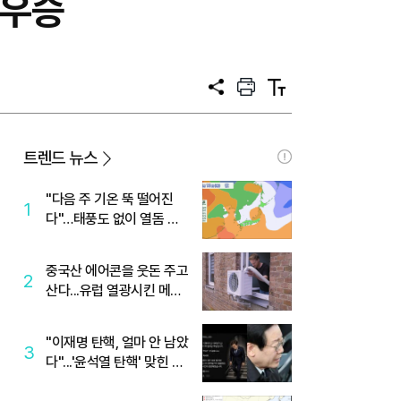
 우승
공
프
텍
유
린
스
트
트
크
기
트렌드 뉴스
"다음 주 기온 뚝 떨어진
1
다"…태풍도 없이 열돔 박
살 낸 '이것'
중국산 에어콘을 웃돈 주고
2
산다...유럽 열광시킨 메이
디
"이재명 탄핵, 얼마 안 남았
3
다"...'윤석열 탄핵' 맞힌 무
당, '성지글' 등장