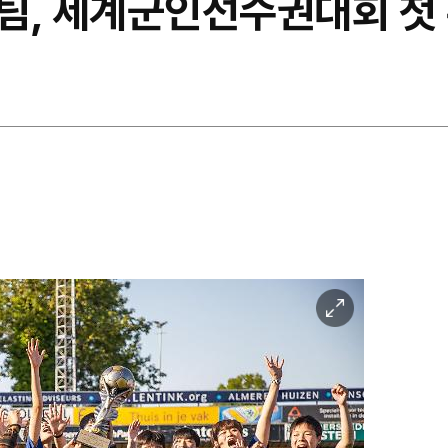
표팀, 세계군인선수권대회 첫
이
미
지
확
대