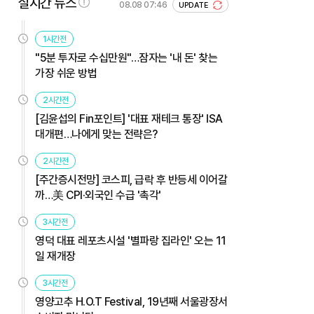
실시간 뉴스
08.08 07:46
UPDATE
1시간전
"5분 투자로 수십만원"…잠자는 '내 돈' 찾는
가장 쉬운 방법
2시간전
[김윤섭의 Fin포인트] '대표 재테크 통장' ISA
대개편…나에게 맞는 전략은?
2시간전
[주간증시전망] 코스피, 급락 후 반등세 이어갈
까…美 CPI·외국인 수급 '촉각'
3시간전
영덕 대표 레포츠시설 '별파랑 집라인' 오는 11
일 재개장
3시간전
영양고추 H.O.T Festival, 19년째 서울광장서