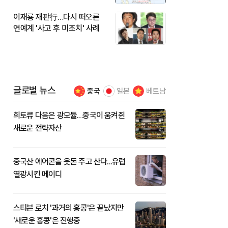
이재룡 재판行…다시 떠오른
연예계 '사고 후 미조치' 사례
글로벌 뉴스
중국
일본
베트남
희토류 다음은 광모듈…중국이 움켜쥔
새로운 전략자산
중국산 에어콘을 웃돈 주고 산다...유럽
열광시킨 메이디
스티븐 로치 '과거의 홍콩'은 끝났지만
'새로운 홍콩'은 진행중