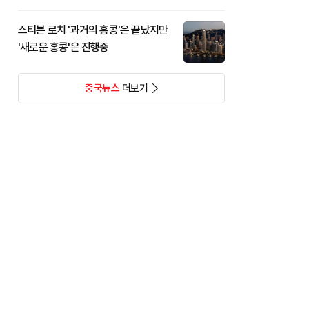
스티븐 로치 '과거의 홍콩'은 끝났지만
'새로운 홍콩'은 진행중
중국뉴스
더보기