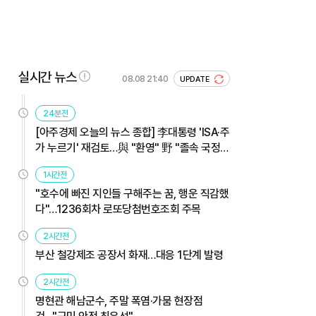
실시간 뉴스
08.08 21:40
UPDATE
24분전
[아주경제 오늘의 뉴스 종합] 李대통령 'ISA·주
가 누르기' 재검토…與 "환영" 野 "졸속 국정"
外
1시간전
"호수에 빠진 지인들 구해주는 꿈, 행운 직감했
다"…1236회차 로또당첨번호조회 주목
2시간전
부산 철강제조 공장서 화재…대응 1단계 발령
2시간전
명현관 해남군수, 주말 폭염·가뭄 현장점