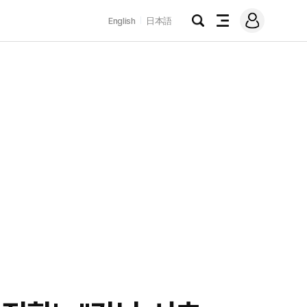
로
English
日本語
그
검
전
인
색
체
메
뉴