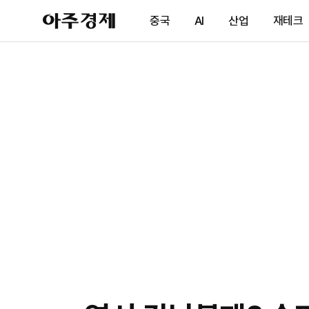
아
중국
AI
산업
재테크
주
경
제