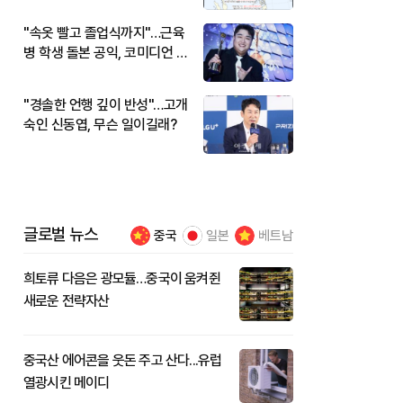
"속옷 빨고 졸업식까지"…근육
병 학생 돌본 공익, 코미디언 김
규원이었다
"경솔한 언행 깊이 반성"…고개
숙인 신동엽, 무슨 일이길래?
글로벌 뉴스
중국
일본
베트남
희토류 다음은 광모듈…중국이 움켜쥔
새로운 전략자산
중국산 에어콘을 웃돈 주고 산다...유럽
열광시킨 메이디