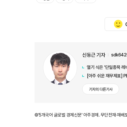
신동근 기자
sdk642
열기 식은 '단일종목 레
[아주 쉬운 재무제표] 
기자의 다른기사
©'5개국어 글로벌 경제신문' 아주경제. 무단전재·재배