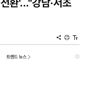
환'..."강남·서초
공
프
텍
유
린
스
트
트
크
기
트렌드 뉴스