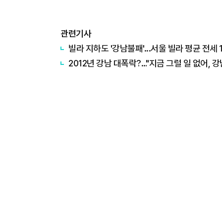
관련기사
빌라 지하도 '강남불패'...서울 빌라 평균 전세 
​2012년 강남 대폭락?…"지금 그럴 일 없어, 