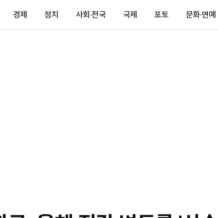
경제
정치
사회·전국
국제
포토
문화·연예