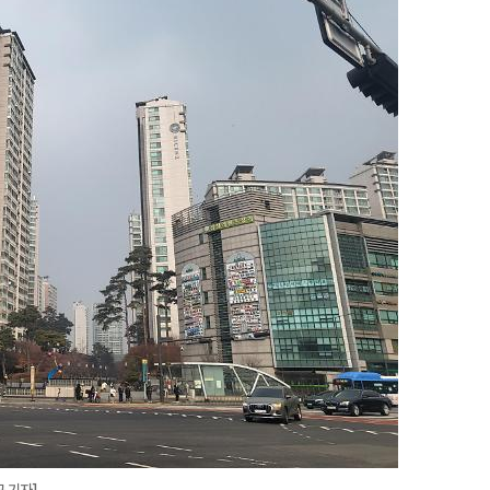
미
지
확
대