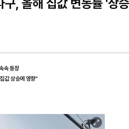
구, 올해 집값 변동률 '상승전
속속 등장
집값 상승에 영향"
이