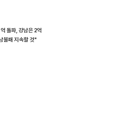
1억 돌파, 강남은 2억
강남불패 지속할 것"