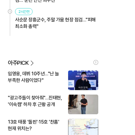
검…"군민 안전 최우선"
2시간전
사순문 장흥군수, 주말 가뭄 현장 점검…"피해
최소화 총력"
아주PICK
임영웅, 데뷔 10주년…"난 늘
부족한 사람이었다"
"광고주들이 찾아줘"…진태현,
'이숙캠' 하차 후 근황 공개
13호 태풍 '돌핀'·15호 '찬홈'
현재 위치는?