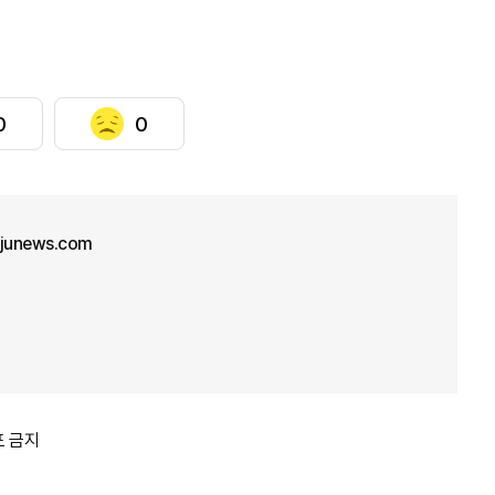
0
0
ajunews.com
포 금지