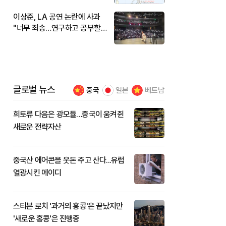
이상준, LA 공연 논란에 사과
"너무 죄송…연구하고 공부할
것"
글로벌 뉴스
중국
일본
베트남
희토류 다음은 광모듈…중국이 움켜쥔
새로운 전략자산
중국산 에어콘을 웃돈 주고 산다...유럽
열광시킨 메이디
스티븐 로치 '과거의 홍콩'은 끝났지만
'새로운 홍콩'은 진행중