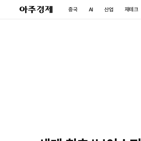
아
중국
AI
산업
재테크
주
경
제