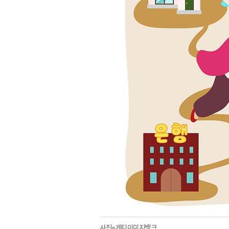
사진=게티이미지뱅크