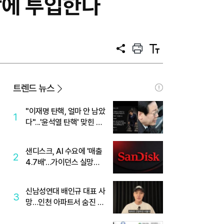
장에 투입한다
공
프
텍
유
린
스
트
트
크
기
트렌드 뉴스
"이재명 탄핵, 얼마 안 남았
1
다"...'윤석열 탄핵' 맞힌 무
당, '성지글' 등장
샌디스크, AI 수요에 '매출
2
4.7배'…가이던스 실망에
'주가는 하락'
신남성연대 배인규 대표 사
3
망…인천 아파트서 숨진 채
발견