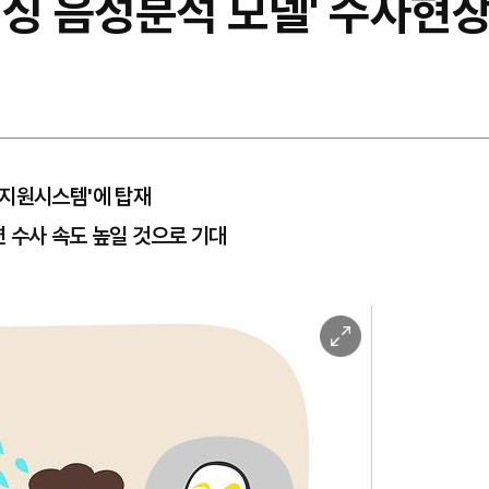
피싱 음성분석 모델' 수사현
사지원시스템'에 탑재
 수사 속도 높일 것으로 기대
이
미
지
확
대