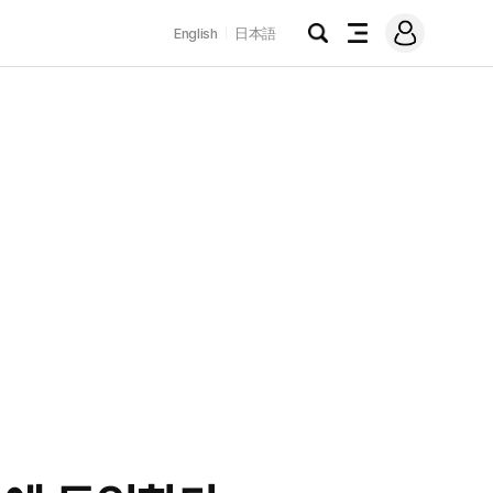
로
English
日本語
그
검
전
인
색
체
메
뉴