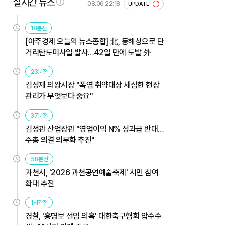
실시간 뉴스
08.06 22:18
UPDATE
18분전
[아주경제 오늘의 뉴스종합] 北, 동해상으로 단
거리탄도미사일 발사…42일 만에 도발 外
23분전
김성제 의왕시장 "폭염 취약대상 세심한 현장
관리가 무엇보다 중요"
37분전
김정관 산업장관 "영업이익 N% 성과급 반대…
주총 의결 의무화 추진"
58분전
과천시, '2026 과천공연예술축제' 시민 참여
확대 추진
1시간전
경찰, '홍명보 선임 의혹' 대한축구협회 압수수