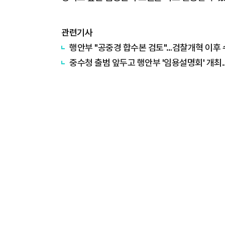
관련기사
행안부 "공중경 합수본 검토"…검찰개혁 이후 
중수청 출범 앞두고 행안부 '임용설명회' 개최.