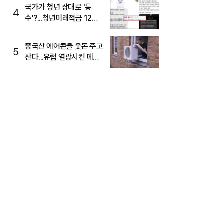
국가가 청년 상대로 '통
4
수'?...청년미래적금 12%
준다더니 "응, 오류야"
중국산 에어콘을 웃돈 주고
5
산다...유럽 열광시킨 메이
디