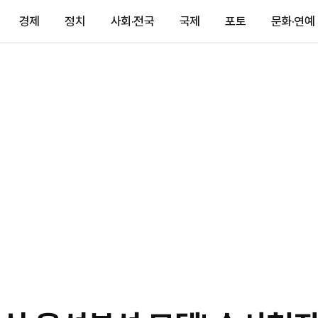
경제
정치
사회·전국
국제
포토
문화·연예