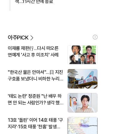
색…11시간 만에 종료
아주PICK
이재룡 재판行…다시 떠오른
연예계 '사고 후 미조치' 사례
"한국산 물은 안마셔"…日 지진
구호품 보냈더니 비하한 누리
꾼
'태도 논란' 정준원 "난 배우 하
면 안 되는 사람인가? 생각 했
다"
13호 '돌핀' 이어 14호 태풍 '구
지라'·15호 태풍 '찬홈' 발생…
현재 위치와 이동경로는?