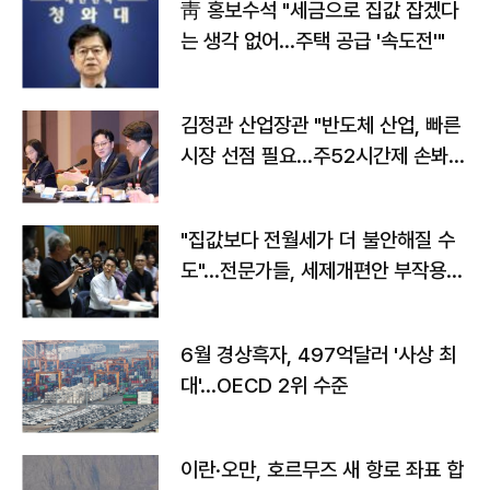
靑 홍보수석 "세금으로 집값 잡겠다
는 생각 없어…주택 공급 '속도전'"
김정관 산업장관 "반도체 산업, 빠른
시장 선점 필요…주52시간제 손봐
야"
"집값보다 전월세가 더 불안해질 수
도"…전문가들, 세제개편안 부작용
우려
6월 경상흑자, 497억달러 '사상 최
대'…OECD 2위 수준
이란·오만, 호르무즈 새 항로 좌표 합