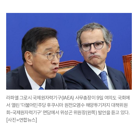
라파엘 그로시 국제원자력기구(IAEA) 사무총장이 9일 여의도 국회에
서 열린 ‘더불어민주당 후쿠시마 원전오염수 해양투기저지 대책위원
회-국제원자력기구’ 면담에서 위성곤 위원장(왼쪽) 발언을 듣고 있다.
[사진=연합뉴스]