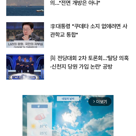
의…"전면 개방은 아냐"
李대통령 "쿠데타 소지 없애려면 사
관학교 통합"
與 전당대회 2차 토론회…'탈당 의혹
·신천지 당원 가입 논란' 공방
더보기
arrow_forward_ios