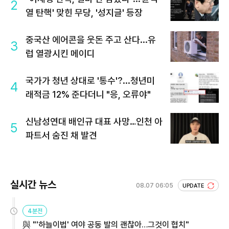
2
열 탄핵' 맞힌 무당, '성지글' 등장
중국산 에어콘을 웃돈 주고 산다...유
3
럽 열광시킨 메이디
국가가 청년 상대로 '통수'?...청년미
4
래적금 12% 준다더니 "응, 오류야"
신남성연대 배인규 대표 사망…인천 아
5
파트서 숨진 채 발견
실시간 뉴스
08.07 06:05
UPDATE
4분전
與 "'하늘이법' 여야 공동 발의 괜찮아…그것이 협치"