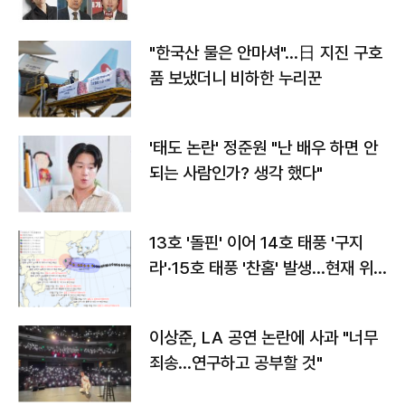
"한국산 물은 안마셔"…日 지진 구호
품 보냈더니 비하한 누리꾼
'태도 논란' 정준원 "난 배우 하면 안
되는 사람인가? 생각 했다"
13호 '돌핀' 이어 14호 태풍 '구지
라'·15호 태풍 '찬홈' 발생…현재 위
치와 이동경로는?
이상준, LA 공연 논란에 사과 "너무
죄송…연구하고 공부할 것"