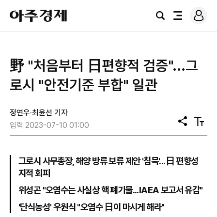
로
아
그
검
전
주
인
색
체
경
메
제
뉴
野 "처음부터 日편향적 검증"...그
로시 "안전기준 부합" 일관
정연우·최윤선 기자
공
텍
입력 2023-07-10 01:00
유
스
트
크
기
그로시 사무총장, 해양 방류 보류 제안 '침묵'...日 편향성
지적 회피
위성곤 "오염수는 사실상 핵 폐기물...IAEA 보고서 유감"
'단식농성' 우원식 "오염수 日이 마시게 해라"