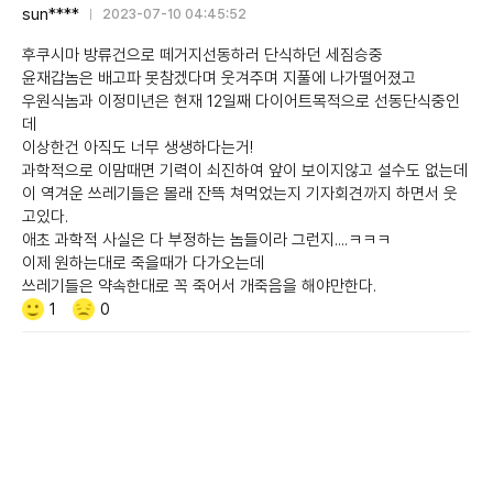
sun****
2023-07-10 04:45:52
후쿠시마 방류건으로 떼거지선동하러 단식하던 세짐승중
윤재갑놈은 배고파 못참겠다며 웃겨주며 지풀에 나가떨어졌고
우원식놈과 이정미년은 현재 12일째 다이어트목적으로 선동단식중인
데
이상한건 아직도 너무 생생하다는거!
과학적으로 이맘때면 기력이 쇠진하여 앞이 보이지않고 설수도 없는데
이 역겨운 쓰레기들은 몰래 잔뜩 쳐먹었는지 기자회견까지 하면서 웃
고있다.
애초 과학적 사실은 다 부정하는 놈들이라 그런지....ㅋㅋㅋ
이제 원하는대로 죽을때가 다가오는데
쓰레기들은 약속한대로 꼭 죽어서 개죽음을 해야만한다.
Like/Dislike
공
비
1
0
감
공
감