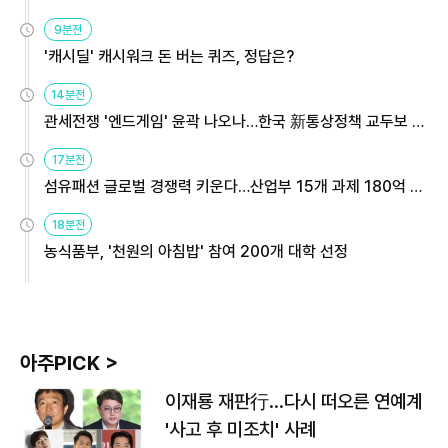
9분전
'캐시딜' 캐시워크 돈 버는 퀴즈, 정답은?
14분전
관세전쟁 '엔드게임' 윤곽 나오나…한국 新통상정책 교두보 활
용해야
17분전
섬유패션 글로벌 경쟁력 키운다…산업부 15개 과제 180억 지
원
18분전
농식품부, '천원의 아침밥' 참여 200개 대학 선정
아주PICK >
이재룡 재판行…다시 떠오른 연예계
'사고 후 미조치' 사례