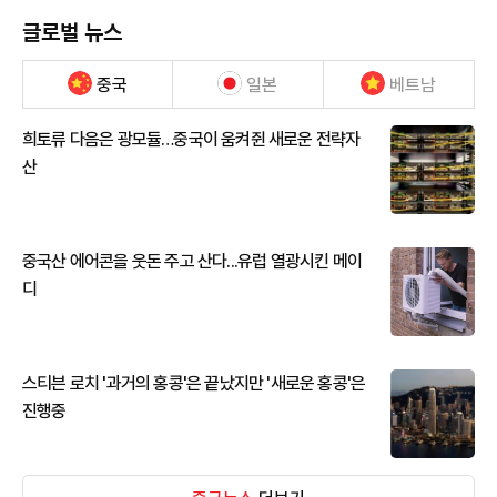
글로벌 뉴스
중국
일본
베트남
희토류 다음은 광모듈…중국이 움켜쥔 새로운 전략자
산
중국산 에어콘을 웃돈 주고 산다...유럽 열광시킨 메이
디
스티븐 로치 '과거의 홍콩'은 끝났지만 '새로운 홍콩'은
진행중