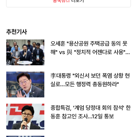
중국뉴스
더보기
추천기사
오세훈 "용산공원 주택공급 동의 못
해" vs 與 "정치적 어젠다로 사용"
맞불
李대통령 "외신서 보던 폭염 상황 현
실로…모든 행정력 총동원하라"
종합특검, '계엄 당정대 회의 참석' 한
동훈 참고인 조사...12일 통보