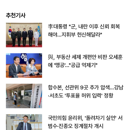
추천기사
李대통령 "군, 내란 이후 신뢰 회복
해야…지휘부 헌신해달라"
與, 부동산 세제 개편안 비판 오세훈
에 '맹공'…"공급 억제기"
합수본, 선관위 9곳 추가 압색…강남
·서초도 '투표율 허위 입력' 정황
국민의힘 윤리위, '돌려차기 실언' 서
범수·진종오 징계절차 개시