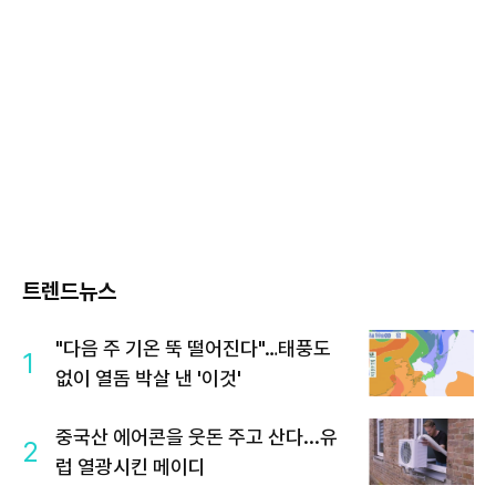
트렌드뉴스
"다음 주 기온 뚝 떨어진다"…태풍도
1
없이 열돔 박살 낸 '이것'
중국산 에어콘을 웃돈 주고 산다...유
2
럽 열광시킨 메이디