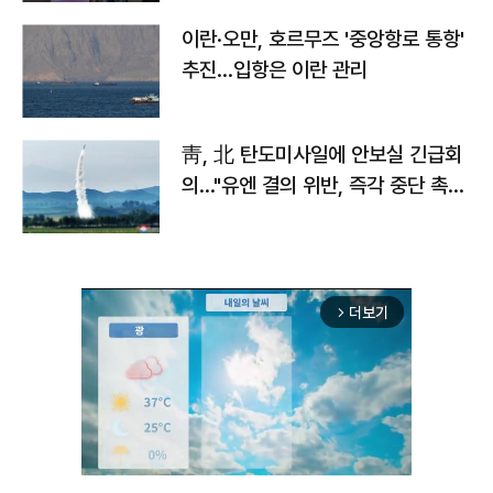
이란·오만, 호르무즈 '중앙항로 통항'
추진…입항은 이란 관리
靑, 北 탄도미사일에 안보실 긴급회
의…"유엔 결의 위반, 즉각 중단 촉
구"
더보기
arrow_forward_ios