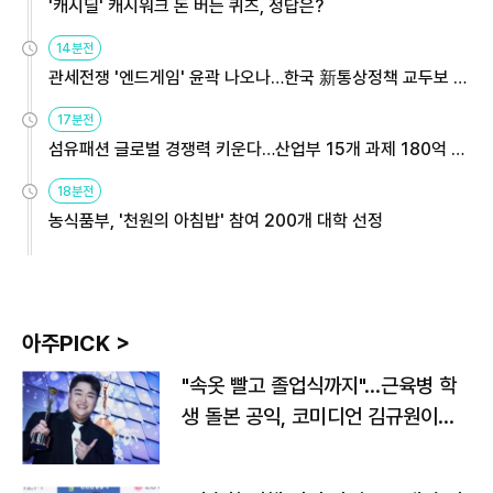
'캐시딜' 캐시워크 돈 버는 퀴즈, 정답은?
14분전
관세전쟁 '엔드게임' 윤곽 나오나…한국 新통상정책 교두보 활
용해야
17분전
섬유패션 글로벌 경쟁력 키운다…산업부 15개 과제 180억 지
원
18분전
농식품부, '천원의 아침밥' 참여 200개 대학 선정
아주PICK >
"속옷 빨고 졸업식까지"…근육병 학
생 돌본 공익, 코미디언 김규원이었
다