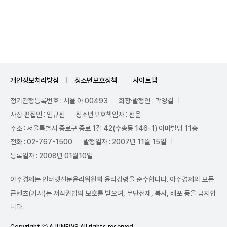
Unmute
개인정보처리방침
청소년보호정책
사이트맵
정기간행등록번호 : 서울 아 00493
회장·발행인 : 곽영길
사장·편집인 : 임규진
청소년보호책임자 : 전운
주소 : 서울특별시 종로구 종로 1길 42(수송동 146-1) 이마빌딩 11층
전화 : 02-767-1500
발행일자 : 2007년 11월 15일
등록일자 : 2008년 01월10일
아주경제는 인터넷신문윤리위원회 윤리강령을 준수합니다. 아주경제의 모든
콘텐츠(기사)는 저작권법의 보호를 받으며, 무단전재, 복사, 배포 등을 금지합
니다.