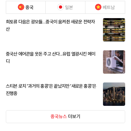
중국
일본
베트남
희토류 다음은 광모듈…중국이 움켜쥔 새로운 전략자
산
중국산 에어콘을 웃돈 주고 산다...유럽 열광시킨 메이
디
스티븐 로치 '과거의 홍콩'은 끝났지만 '새로운 홍콩'은
진행중
중국뉴스
더보기