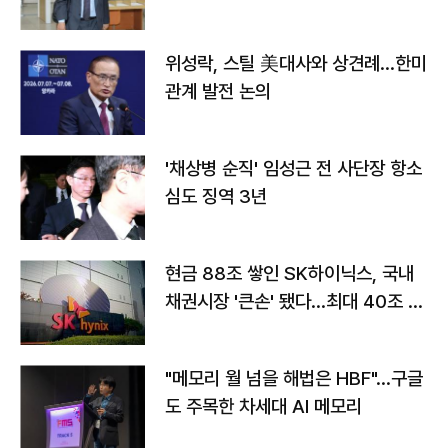
위성락, 스틸 美대사와 상견례…한미
관계 발전 논의
'채상병 순직' 임성근 전 사단장 항소
심도 징역 3년
현금 88조 쌓인 SK하이닉스, 국내
채권시장 '큰손' 됐다…최대 40조 투
자
"메모리 월 넘을 해법은 HBF"…구글
도 주목한 차세대 AI 메모리