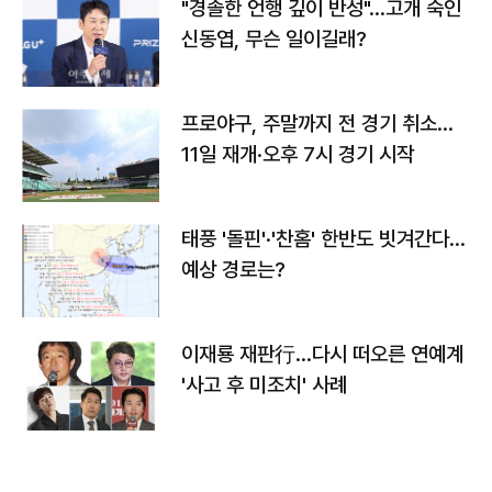
"경솔한 언행 깊이 반성"…고개 숙인
신동엽, 무슨 일이길래?
프로야구, 주말까지 전 경기 취소…
11일 재개·오후 7시 경기 시작
태풍 '돌핀'·'찬홈' 한반도 빗겨간다…
예상 경로는?
이재룡 재판行…다시 떠오른 연예계
'사고 후 미조치' 사례