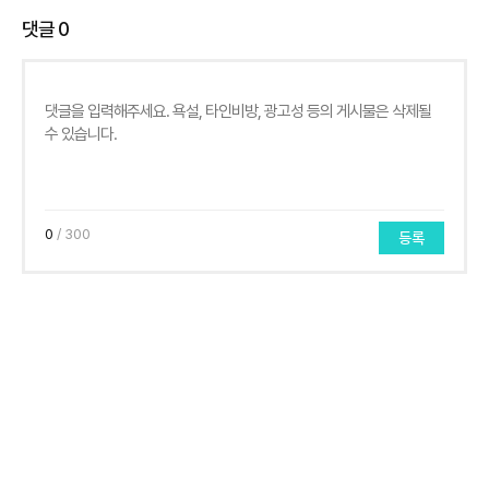
댓글
0
0
/ 300
등록