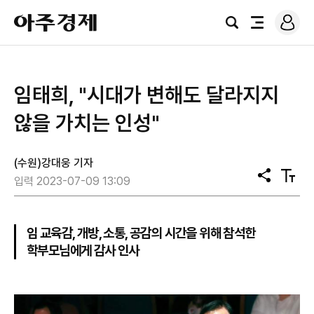
로
아
그
검
전
주
인
색
체
경
메
제
뉴
임태희, "시대가 변해도 달라지지
않을 가치는 인성"
(수원)강대웅 기자
공
텍
입력 2023-07-09 13:09
유
스
트
크
기
임 교육감, 개방, 소통, 공감의 시간을 위해 참석한
학부모님에게 감사 인사