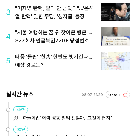
"이재명 탄핵, 얼마 안 남았다"...'윤석
3
열 탄핵' 맞힌 무당, '성지글' 등장
"서울 여행하는 꿈 뒤 찾아온 행운"…
4
327회차 연금복권720+ 당첨번호조
회 주목
태풍 '돌핀'·'찬홈' 한반도 빗겨간다…
5
예상 경로는?
실시간 뉴스
08.07 21:29
UPDATE
4분전
與 "'하늘이법' 여야 공동 발의 괜찮아…그것이 협치"
9분전