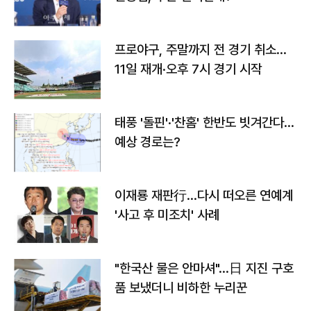
프로야구, 주말까지 전 경기 취소…
11일 재개·오후 7시 경기 시작
태풍 '돌핀'·'찬홈' 한반도 빗겨간다…
예상 경로는?
이재룡 재판行…다시 떠오른 연예계
'사고 후 미조치' 사례
"한국산 물은 안마셔"…日 지진 구호
품 보냈더니 비하한 누리꾼