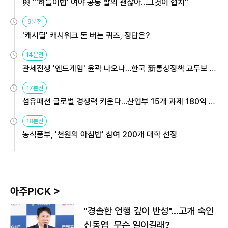
與 "'하늘이법' 여야 공동 발의 괜찮아…그것이 협치"
9분전
'캐시딜' 캐시워크 돈 버는 퀴즈, 정답은?
14분전
관세전쟁 '엔드게임' 윤곽 나오나…한국 新통상정책 교두보 활
용해야
17분전
섬유패션 글로벌 경쟁력 키운다…산업부 15개 과제 180억 지
원
18분전
농식품부, '천원의 아침밥' 참여 200개 대학 선정
아주PICK >
"경솔한 언행 깊이 반성"…고개 숙인
신동엽, 무슨 일이길래?