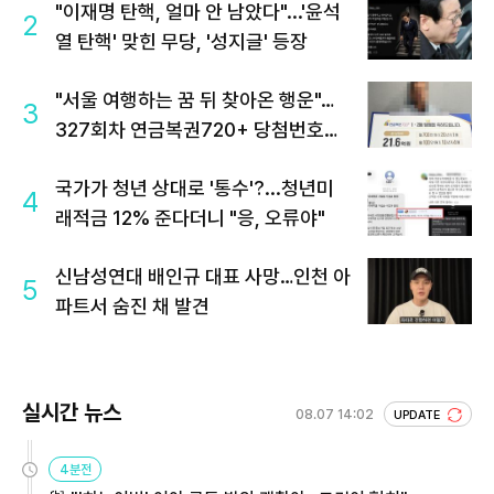
"이재명 탄핵, 얼마 안 남았다"...'윤석
2
열 탄핵' 맞힌 무당, '성지글' 등장
"서울 여행하는 꿈 뒤 찾아온 행운"…
3
327회차 연금복권720+ 당첨번호조
회 주목
국가가 청년 상대로 '통수'?...청년미
4
래적금 12% 준다더니 "응, 오류야"
신남성연대 배인규 대표 사망…인천 아
5
파트서 숨진 채 발견
실시간 뉴스
08.07 14:02
UPDATE
4분전