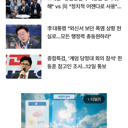
해" vs 與 "정치적 어젠다로 사용"
맞불
李대통령 "외신서 보던 폭염 상황 현
실로…모든 행정력 총동원하라"
종합특검, '계엄 당정대 회의 참석' 한
동훈 참고인 조사...12일 통보
더보기
arrow_forward_ios