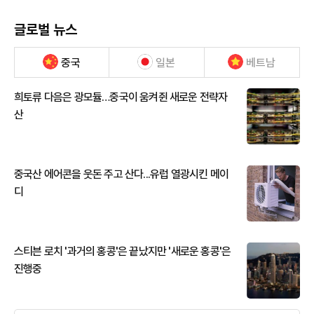
글로벌 뉴스
중국
일본
베트남
희토류 다음은 광모듈…중국이 움켜쥔 새로운 전략자
산
중국산 에어콘을 웃돈 주고 산다...유럽 열광시킨 메이
디
스티븐 로치 '과거의 홍콩'은 끝났지만 '새로운 홍콩'은
진행중