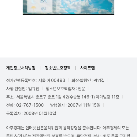
Unmute
개인정보처리방침
청소년보호정책
사이트맵
정기간행등록번호 : 서울 아 00493
회장·발행인 : 곽영길
사장·편집인 : 임규진
청소년보호책임자 : 전운
주소 : 서울특별시 종로구 종로 1길 42(수송동 146-1) 이마빌딩 11층
전화 : 02-767-1500
발행일자 : 2007년 11월 15일
등록일자 : 2008년 01월10일
아주경제는 인터넷신문윤리위원회 윤리강령을 준수합니다. 아주경제의 모든
콘텐츠(기사)는 저작권법의 보호를 받으며, 무단전재, 복사, 배포 등을 금지합