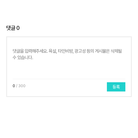
댓글
0
0
/ 300
등록