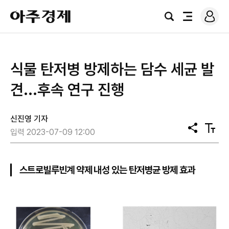
로
아
그
검
전
주
인
색
체
경
메
제
뉴
식물 탄저병 방제하는 담수 세균 발
견...후속 연구 진행
신진영 기자
공
텍
입력 2023-07-09 12:00
유
스
트
크
기
스트로빌루빈계 약제 내성 있는 탄저병균 방제 효과