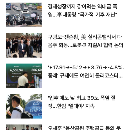
경제성장까지 갉아먹는 역대급 폭
염…李대통령 "국가적 기후 재난"
구광모-젠슨황, 美 실리콘밸리서 다
음주 회동…로봇·피지컬AI 협력 논의
'+17.91→-5.12→+3.76→-4.8%'…'
종레' 규제에도 여전히 롤러코스터
타는 코스피
'입추'에도 낮 최고 39도 폭염 절
정…한밤 '열대야' 지속
오세훈 "용산공원 주택공급 동의 못