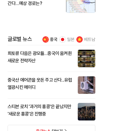
간다…예상 경로는?
글로벌 뉴스
중국
일본
베트남
희토류 다음은 광모듈…중국이 움켜쥔
새로운 전략자산
중국산 에어콘을 웃돈 주고 산다...유럽
열광시킨 메이디
스티븐 로치 '과거의 홍콩'은 끝났지만
'새로운 홍콩'은 진행중