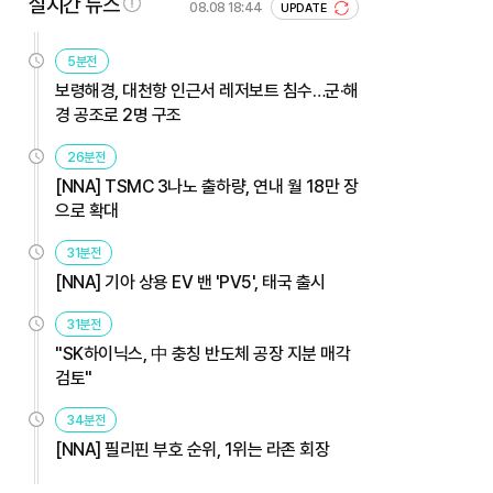
실시간 뉴스
08.08 18:44
UPDATE
5분전
보령해경, 대천항 인근서 레저보트 침수…군·해
경 공조로 2명 구조
26분전
[NNA] TSMC 3나노 출하량, 연내 월 18만 장
으로 확대
31분전
[NNA] 기아 상용 EV 밴 'PV5', 태국 출시
31분전
"SK하이닉스, 中 충칭 반도체 공장 지분 매각
검토"
34분전
[NNA] 필리핀 부호 순위, 1위는 라존 회장