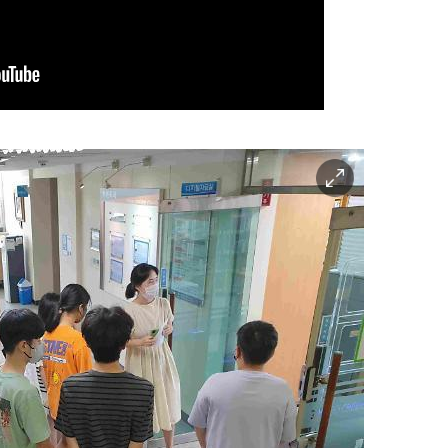
이
미
지
확
대