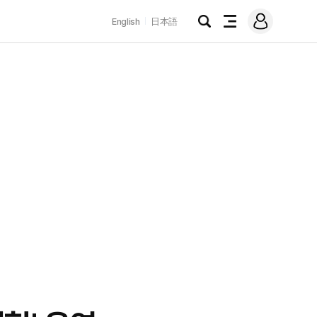
로
English
日本語
그
검
전
인
색
체
메
뉴