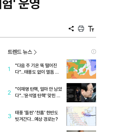
험' 운영
공
프
텍
유
린
스
트
트
크
기
트렌드 뉴스
"다음 주 기온 뚝 떨어진
1
다"…태풍도 없이 열돔 박
살 낸 '이것'
"이재명 탄핵, 얼마 안 남았
2
다"...'윤석열 탄핵' 맞힌 무
당, '성지글' 등장
태풍 '돌핀'·'찬홈' 한반도
3
빗겨간다…예상 경로는?