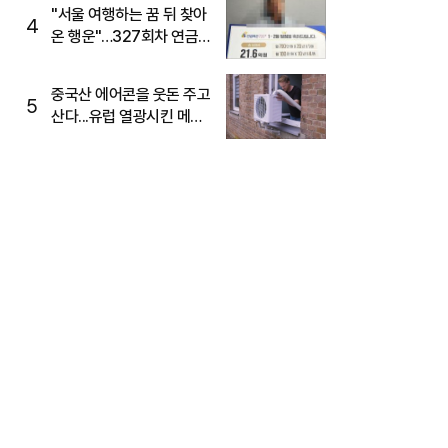
"서울 여행하는 꿈 뒤 찾아
4
온 행운"…327회차 연금
복권720+ 당첨번호조회
주목
중국산 에어콘을 웃돈 주고
5
산다...유럽 열광시킨 메이
디