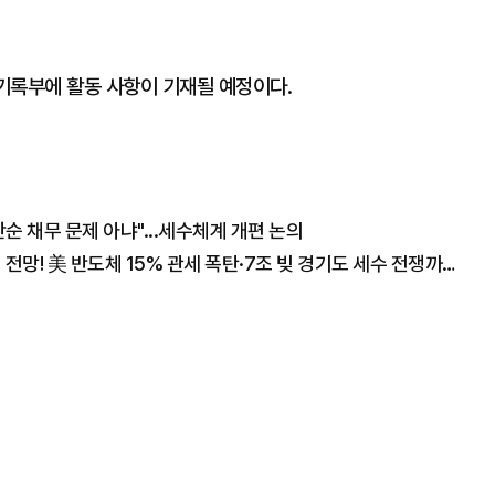
활기록부에 활동 사항이 기재될 예정이다.
 채무 문제 아냐"...세수체계 개편 논의
"폭락장에도 코스피 1만2천 간다" 월가의 충격 전망! 美 반도체 15% 관세 폭탄·7조 빚 경기도 세수 전쟁까지