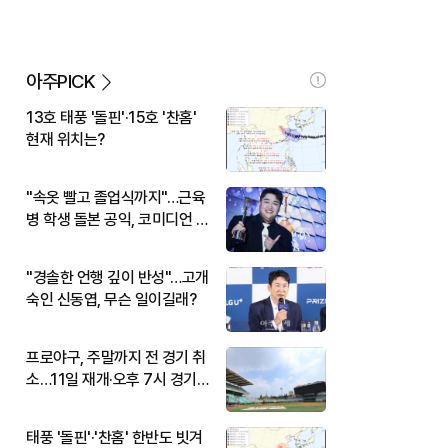
아주PICK
13호 태풍 '돌핀'·15호 '찬홈'
현재 위치는?
"속옷 빨고 졸업식까지"…근육
병 학생 돌본 공익, 코미디언 김
규원이었다
"경솔한 언행 깊이 반성"…고개
숙인 신동엽, 무슨 일이길래?
프로야구, 주말까지 전 경기 취
소…11일 재개·오후 7시 경기
시작
태풍 '돌핀'·'찬홈' 한반도 빗겨