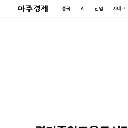
아
중국
AI
산업
재테크
주
경
제