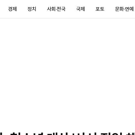
경제
정치
사회·전국
국제
포토
문화·연예