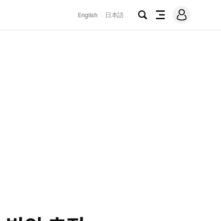
로
English
日本語
그
검
전
인
색
체
메
뉴