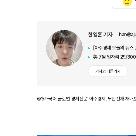
한영훈 기자
han@aj
美 7월 일자리 2만30
기자의 다른기사
©'5개국어 글로벌 경제신문' 아주경제. 무단전재·재배