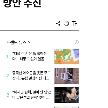
 방안 추진
공
프
텍
유
린
스
트
트
크
기
트렌드 뉴스
"다음 주 기온 뚝 떨어진
1
다"…태풍도 없이 열돔 박
살 낸 '이것'
중국산 에어콘을 웃돈 주고
2
산다...유럽 열광시킨 메이
디
"이재명 탄핵, 얼마 안 남았
3
다"...'윤석열 탄핵' 맞힌 무
당, '성지글' 등장