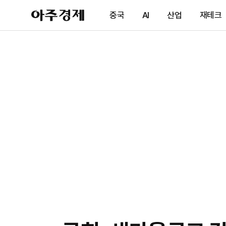
아
중국
AI
산업
재테크
주
경
제