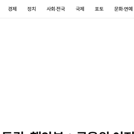
경제
정치
사회·전국
국제
포토
문화·연예