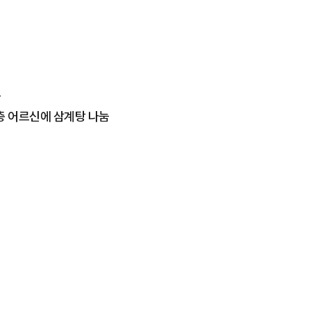
용
층 어르신에 삼계탕 나눔