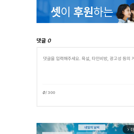
댓글
0
0
/ 300
더
arrow_forward_ios