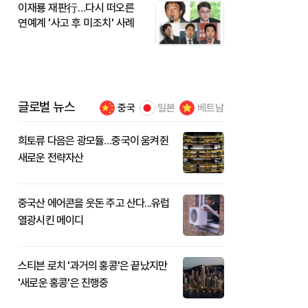
이재룡 재판行…다시 떠오른
연예계 '사고 후 미조치' 사례
글로벌 뉴스
중국
일본
베트남
희토류 다음은 광모듈…중국이 움켜쥔
새로운 전략자산
중국산 에어콘을 웃돈 주고 산다...유럽
열광시킨 메이디
스티븐 로치 '과거의 홍콩'은 끝났지만
'새로운 홍콩'은 진행중