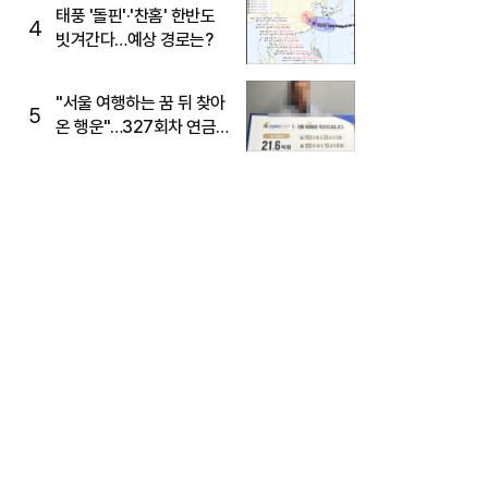
태풍 '돌핀'·'찬홈' 한반도
4
빗겨간다…예상 경로는?
"서울 여행하는 꿈 뒤 찾아
5
온 행운"…327회차 연금
복권720+ 당첨번호조회
주목