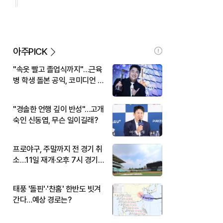
아주PICK
"속옷 빨고 졸업식까지"…근육
병 학생 돌본 공익, 코미디언 김
규원이었다
"경솔한 언행 깊이 반성"…고개
숙인 신동엽, 무슨 일이길래?
프로야구, 주말까지 전 경기 취
소…11일 재개·오후 7시 경기
시작
태풍 '돌핀'·'찬홈' 한반도 빗겨
간다…예상 경로는?