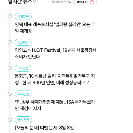
실시간 뉴스
08.08 05:54
UPDATE
49분전
영덕 대표 레포츠시설 '별파랑 집라인' 오는 11
일 재개장
56분전
영양고추 H.O.T Festival, 19년째 서울광장서
소비자 만난다
1시간전
봉화군, 'K-베트남 밸리' 지역특화발전특구 지
정…한·베 800년 인연, 미래 성장동력으로
4시간전
李, 정부 세제개편안에 제동…ISA·주가누르기
안 재검토 지시
6시간전
[오늘의 운세] 띠별 운세-8월 8일