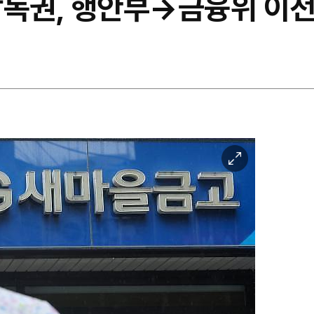
감독권, 행안부→금융위 이전
이
미
지
확
대