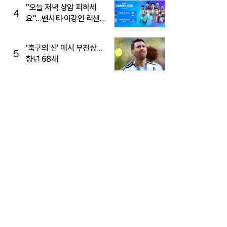
"오늘 저녁 상암 피하세
4
요"…맨시티·이강인·리센느
뜬다, 6호선 혼잡 예상
'축구의 신' 메시 부친상…
5
향년 68세