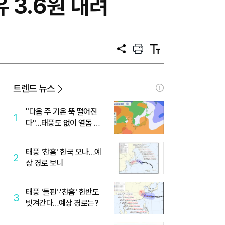
 3.6원 내려
공
프
텍
유
린
스
트
트
크
기
트렌드 뉴스
"다음 주 기온 뚝 떨어진
1
다"…태풍도 없이 열돔 박
살 낸 '이것'
태풍 '찬홈' 한국 오나…예
2
상 경로 보니
태풍 '돌핀'·'찬홈' 한반도
3
빗겨간다…예상 경로는?