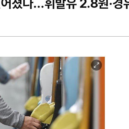
어졌다…휘발유 2.8원·경유
이
미
지
확
대