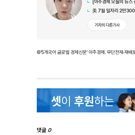
美 7월 일자리 2만30
기자의 다른기사
©'5개국어 글로벌 경제신문' 아주경제. 무단전재·재배
댓글
0