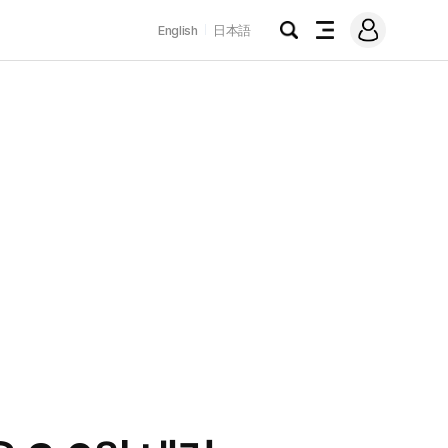
로
English
日本語
그
검
전
인
색
체
메
뉴