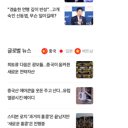
"경솔한 언행 깊이 반성"…고개
숙인 신동엽, 무슨 일이길래?
글로벌 뉴스
중국
일본
베트남
희토류 다음은 광모듈…중국이 움켜쥔
새로운 전략자산
중국산 에어콘을 웃돈 주고 산다...유럽
열광시킨 메이디
스티븐 로치 '과거의 홍콩'은 끝났지만
'새로운 홍콩'은 진행중