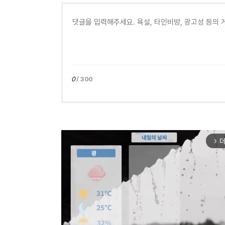
0
/ 300
더
arrow_forward_ios