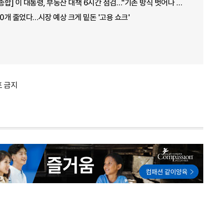
[아주경제 오늘의 뉴스 종합] 이 대통령, 부동산 대책 6시간 점검…"기존 방식 벗어나 과감히 실행" 外
00개 줄었다…시장 예상 크게 밑돈 '고용 쇼크'
포 금지