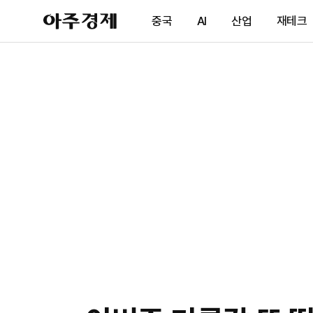
아
중국
AI
산업
재테크
주
경
제