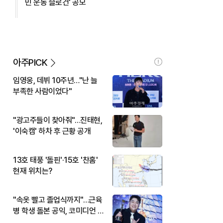
민 운동 슬로건' 공모
아주PICK
임영웅, 데뷔 10주년…"난 늘
부족한 사람이었다"
"광고주들이 찾아줘"…진태현,
'이숙캠' 하차 후 근황 공개
13호 태풍 '돌핀'·15호 '찬홈'
현재 위치는?
"속옷 빨고 졸업식까지"…근육
병 학생 돌본 공익, 코미디언 김
규원이었다