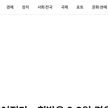
경제
정치
사회·전국
국제
포토
문화·연예