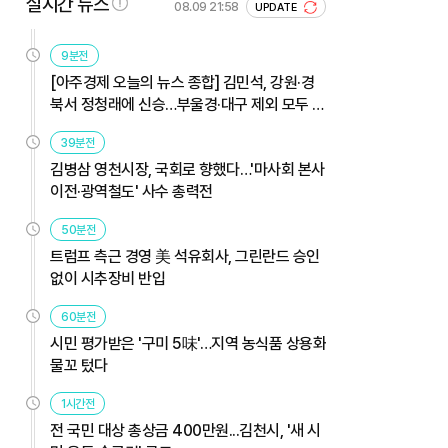
실시간 뉴스
08.09 21:58
UPDATE
9분전
[아주경제 오늘의 뉴스 종합] 김민석, 강원·경
북서 정청래에 신승…부울경·대구 제외 모두 웃
었다 外
39분전
김병삼 영천시장, 국회로 향했다…'마사회 본사
이전·광역철도' 사수 총력전
50분전
트럼프 측근 경영 美 석유회사, 그린란드 승인
없이 시추장비 반입
60분전
시민 평가받은 '구미 5味'…지역 농식품 상용화
물꼬 텄다
1시간전
전 국민 대상 총상금 400만원...김천시, '새 시