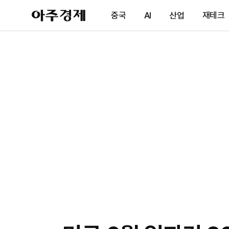
아
중국
AI
산업
재테크
주
경
제