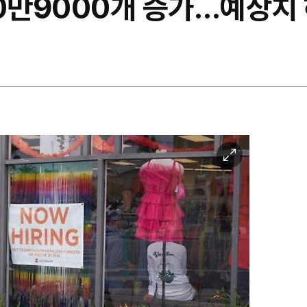
20만9000개 증가…예상치
이
미
지
확
대