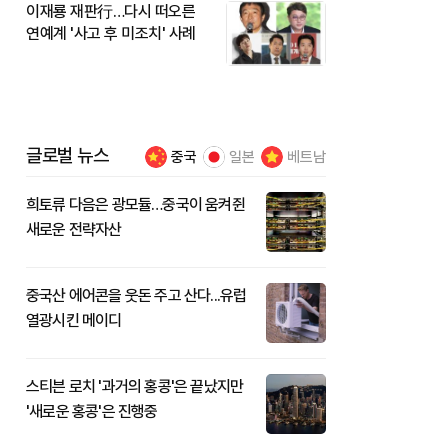
이재룡 재판行…다시 떠오른
연예계 '사고 후 미조치' 사례
글로벌 뉴스
중국
일본
베트남
희토류 다음은 광모듈…중국이 움켜쥔
새로운 전략자산
중국산 에어콘을 웃돈 주고 산다...유럽
열광시킨 메이디
스티븐 로치 '과거의 홍콩'은 끝났지만
'새로운 홍콩'은 진행중