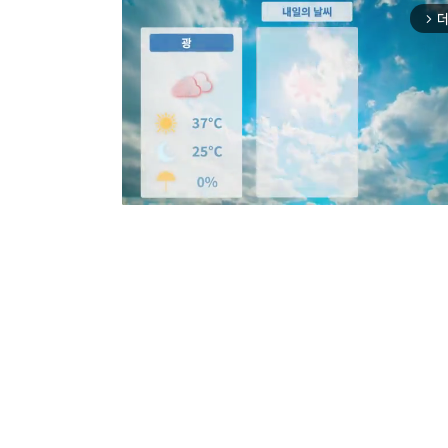
더
arrow_forward_ios
Mut