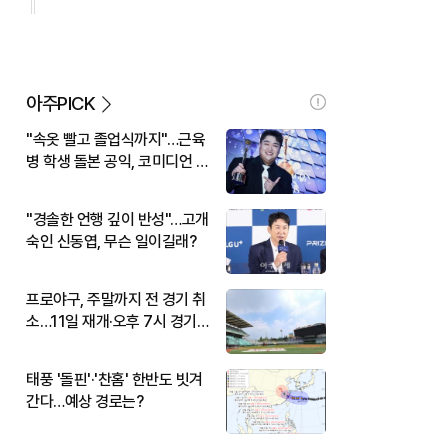
아주PICK
"속옷 빨고 졸업식까지"…근육
병 학생 돌본 공익, 코미디언 김
규원이었다
"경솔한 언행 깊이 반성"…고개
숙인 신동엽, 무슨 일이길래?
프로야구, 주말까지 전 경기 취
소…11일 재개·오후 7시 경기
시작
태풍 '돌핀'·'찬홈' 한반도 빗겨
간다…예상 경로는?