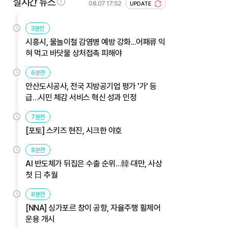
실시간 뉴스
08.07 17:52
UPDATE
3분전
시흥시, 물놀이철 감염병 예방 강화...어패류 익
혀 먹고 바닷물 상처접촉 피해야
6분전
안산도시공사, 전국 지방공기업 평가 '가' 등
급…시민 체감 서비스 혁신 성과 인정
7분전
[포토] 스키즈 현진, 시크한 야호
8분전
AI 반도체가 뒤집은 수출 순위…韓·대만, 사상
첫 日 추월
8분전
[NNA] 싱가포르 창이 공항, 자율주행 휠체어
운용 개시