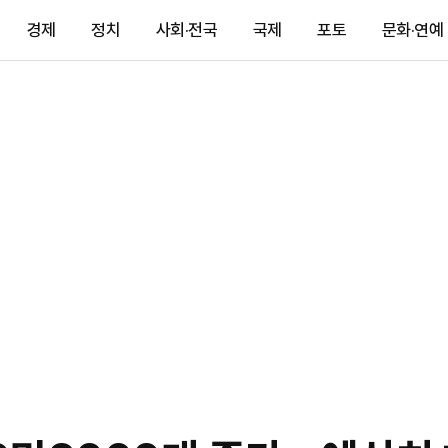
경제
정치
사회·전국
국제
포토
문화·연예