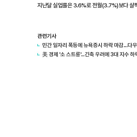
지난달 실업률은 3.6%로 전월(3.7%)보다 살
관련기사
민간 일자리 폭등에 뉴욕증시 하락 마감...다우 
美 경제 '소 스트롱'…긴축 우려에 3대 지수 하