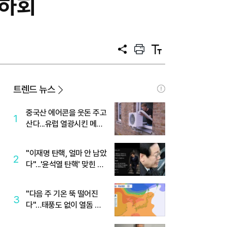
 하회
공
프
텍
유
린
스
트
트
크
기
트렌드 뉴스
중국산 에어콘을 웃돈 주고
1
산다...유럽 열광시킨 메이
디
"이재명 탄핵, 얼마 안 남았
2
다"...'윤석열 탄핵' 맞힌 무
당, '성지글' 등장
"다음 주 기온 뚝 떨어진
3
다"…태풍도 없이 열돔 박
살 낸 '이것'