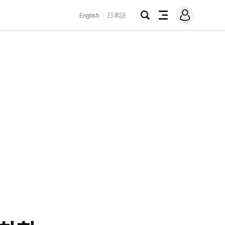
로
English
日本語
그
검
전
인
색
체
메
뉴