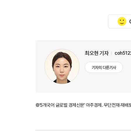
최오현 기자
coh512
기자의 다른기사
©'5개국어 글로벌 경제신문' 아주경제. 무단전재·재배