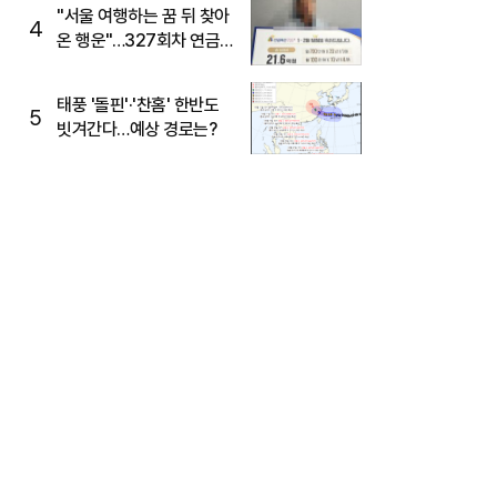
"서울 여행하는 꿈 뒤 찾아
4
온 행운"…327회차 연금
복권720+ 당첨번호조회
주목
태풍 '돌핀'·'찬홈' 한반도
5
빗겨간다…예상 경로는?