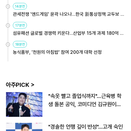
14분전
관세전쟁 '엔드게임' 윤곽 나오나…한국 新통상정책 교두보 활
용해야
17분전
섬유패션 글로벌 경쟁력 키운다…산업부 15개 과제 180억 지
원
18분전
농식품부, '천원의 아침밥' 참여 200개 대학 선정
아주PICK >
"속옷 빨고 졸업식까지"…근육병 학
생 돌본 공익, 코미디언 김규원이었
다
"경솔한 언행 깊이 반성"…고개 숙인