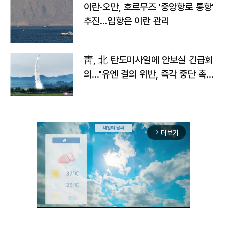
이란·오만, 호르무즈 '중앙항로 통항'
추진…입항은 이란 관리
靑, 北 탄도미사일에 안보실 긴급회
의…"유엔 결의 위반, 즉각 중단 촉
구"
더보기
arrow_forward_ios