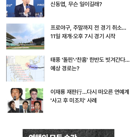
신동엽, 무슨 일이길래?
프로야구, 주말까지 전 경기 취소…
11일 재개·오후 7시 경기 시작
태풍 '돌핀'·'찬홈' 한반도 빗겨간다…
예상 경로는?
이재룡 재판行…다시 떠오른 연예계
'사고 후 미조치' 사례