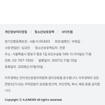
Unmute
개인정보처리방침
청소년보호정책
사이트맵
정기간행등록번호 : 서울 아 00493
회장·발행인 : 곽영길
사장·편집인 : 임규진
청소년보호책임자 : 전운
주소 : 서울특별시 종로구 종로 1길 42(수송동 146-1) 이마빌딩 11층
전화 : 02-767-1500
발행일자 : 2007년 11월 15일
등록일자 : 2008년 01월10일
아주경제는 인터넷신문윤리위원회 윤리강령을 준수합니다. 아주경제의 모든
콘텐츠(기사)는 저작권법의 보호를 받으며, 무단전재, 복사, 배포 등을 금지합
니다.
Copyright ⓒ AJUNEWS All rights reserved.