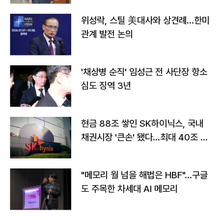
위성락, 스틸 美대사와 상견례…한미
관계 발전 논의
'채상병 순직' 임성근 전 사단장 항소
심도 징역 3년
현금 88조 쌓인 SK하이닉스, 국내
채권시장 '큰손' 됐다…최대 40조 투
자
"메모리 월 넘을 해법은 HBF"…구글
도 주목한 차세대 AI 메모리