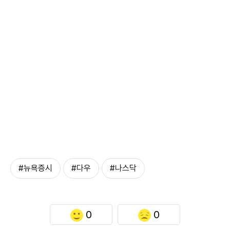
#뉴욕증시
#다우
#나스닥
0
0