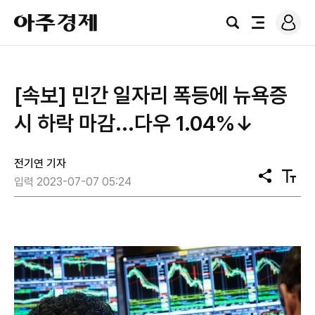
로
아
그
검
전
주
인
색
체
경
메
제
뉴
[속보] 민간 일자리 폭등에 뉴욕증
시 하락 마감...다우 1.04%↓
전기연 기자
공
텍
입력 2023-07-07 05:24
유
스
트
크
기