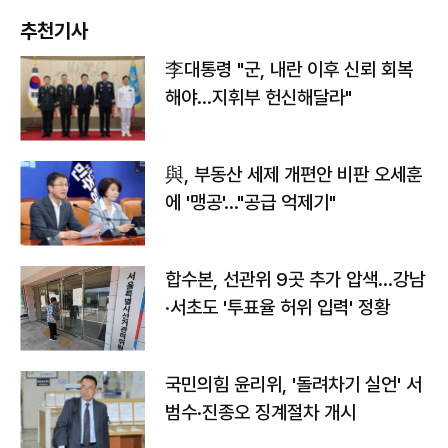
추천기사
李대통령 "군, 내란 이후 신뢰 회복
해야…지휘부 헌신해달라"
與, 부동산 세제 개편안 비판 오세훈
에 '맹공'…"공급 억제기"
합수본, 선관위 9곳 추가 압색…강남
·서초도 '투표율 허위 입력' 정황
국민의힘 윤리위, '돌려차기 실언' 서
범수·진종오 징계절차 개시