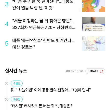
"다음 주 기온 뚝 떨어진다"…태풍도
3
없이 열돔 박살 낸 '이것'
"서울 여행하는 꿈 뒤 찾아온 행운"…
4
327회차 연금복권720+ 당첨번호조
회 주목
태풍 '돌핀'·'찬홈' 한반도 빗겨간다…
5
예상 경로는?
실시간 뉴스
08.07 16:20
UPDATE
4분전
與 "'하늘이법' 여야 공동 발의 괜찮아…그것이 협치"
9분전
'캐시딜' 캐시워크 돈 버는 퀴즈, 정답은?