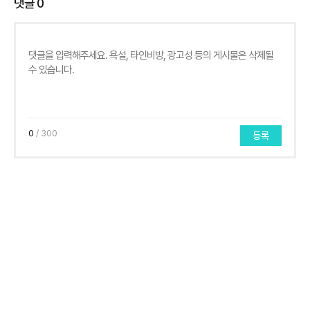
댓글
0
0
/ 300
등록