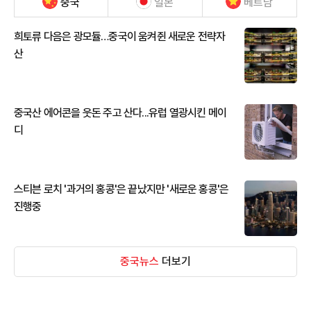
중국
일본
베트남
희토류 다음은 광모듈…중국이 움켜쥔 새로운 전략자
산
중국산 에어콘을 웃돈 주고 산다...유럽 열광시킨 메이
디
스티븐 로치 '과거의 홍콩'은 끝났지만 '새로운 홍콩'은
진행중
중국뉴스
더보기