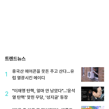
트렌드뉴스
중국산 에어콘을 웃돈 주고 산다...유
1
럽 열광시킨 메이디
"이재명 탄핵, 얼마 안 남았다"...'윤석
2
열 탄핵' 맞힌 무당, '성지글' 등장