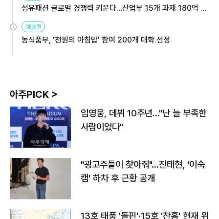
섬유패션 글로벌 경쟁력 키운다…산업부 15개 과제 180억 지
원
18분전
농식품부, '천원의 아침밥' 참여 200개 대학 선정
아주PICK >
임영웅, 데뷔 10주년…"난 늘 부족한
사람이었다"
"광고주들이 찾아줘"…진태현, '이숙
캠' 하차 후 근황 공개
13호 태풍 '돌핀'·15호 '찬홈' 현재 위