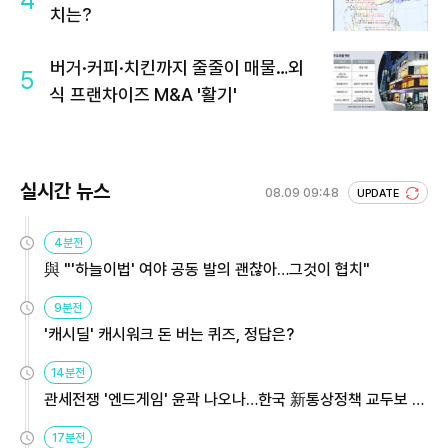
4
치는?
버거·커피·치킨까지 줄줄이 매물…외
5
식 프랜차이즈 M&A '활기'
실시간 뉴스
08.09 09:48
UPDATE
4분전
與 "'하늘이법' 여야 공동 발의 괜찮아…그것이 협치"
9분전
'캐시딜' 캐시워크 돈 버는 퀴즈, 정답은?
14분전
관세전쟁 '엔드게임' 윤곽 나오나…한국 新통상정책 교두보 활
용해야
17분전