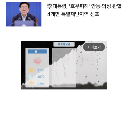
李대통령, '호우피해' 안동·의성 관할
4개면 특별재난지역 선포
더보기
arrow_forward_ios
Unmute