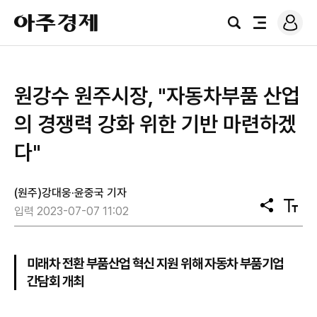
로
아
그
검
전
주
인
색
체
경
메
제
뉴
원강수 원주시장, "자동차부품 산업
의 경쟁력 강화 위한 기반 마련하겠
다"
(원주)강대웅·윤중국 기자
공
텍
입력 2023-07-07 11:02
유
스
트
크
기
미래차 전환 부품산업 혁신 지원 위해 자동차 부품기업
간담회 개최