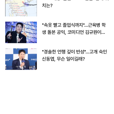
치는?
"속옷 빨고 졸업식까지"…근육병 학
생 돌본 공익, 코미디언 김규원이었
다
"경솔한 언행 깊이 반성"…고개 숙인
신동엽, 무슨 일이길래?