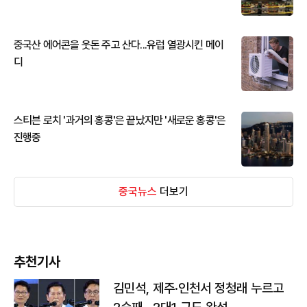
중국산 에어콘을 웃돈 주고 산다...유럽 열광시킨 메이
디
스티븐 로치 '과거의 홍콩'은 끝났지만 '새로운 홍콩'은
진행중
중국뉴스
더보기
추천기사
김민석, 제주·인천서 정청래 누르고