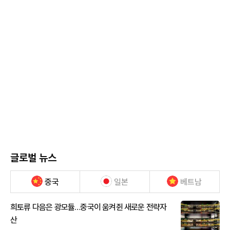
글로벌 뉴스
중국
일본
베트남
희토류 다음은 광모듈…중국이 움켜쥔 새로운 전략자
산