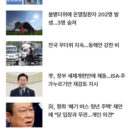
불볕더위에 온열질환자 202명 발
생…3명 숨져
전국 무더위 지속…동해안 강한 비
李, 정부 세제개편안에 제동…ISA·주
가누르기안 재검토 지시
與, 황희 '폐기 버스 청년 주택' 제안
에 "당 입장과 무관…개인 의견"