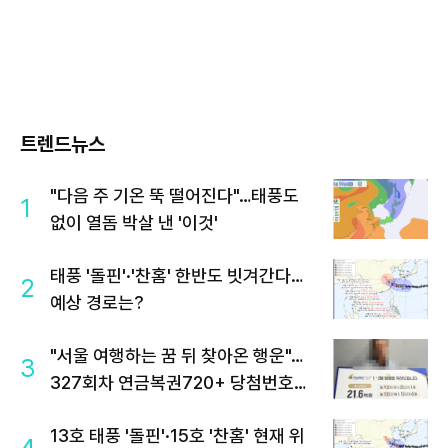
트렌드뉴스
"다음 주 기온 뚝 떨어진다"…태풍도
1
없이 열돔 박살 낸 '이것'
태풍 '돌핀'·'찬홈' 한반도 빗겨간다…
2
예상 경로는?
"서울 여행하는 꿈 뒤 찾아온 행운"…
3
327회차 연금복권720+ 당첨번호조
회 주목
13호 태풍 '돌핀'·15호 '찬홈' 현재 위