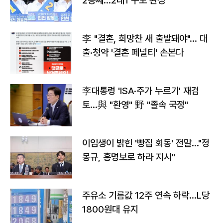
2승째…2대1 구도 완성
李 "결혼, 희망찬 새 출발돼야"… 대
출·청약 '결혼 페널티' 손본다
李대통령 'ISA·주가 누르기' 재검
토…與 "환영" 野 "졸속 국정"
이임생이 밝힌 '빵집 회동' 전말…"정
몽규, 홍명보로 하라 지시"
주유소 기름값 12주 연속 하락…L당
1800원대 유지