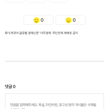
0
0
©'5개국어 글로벌 경제신문' 아주경제. 무단전재·재배포 금지
댓글
0