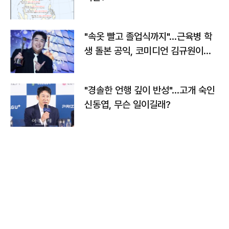
"속옷 빨고 졸업식까지"…근육병 학
생 돌본 공익, 코미디언 김규원이었
다
"경솔한 언행 깊이 반성"…고개 숙인
신동엽, 무슨 일이길래?