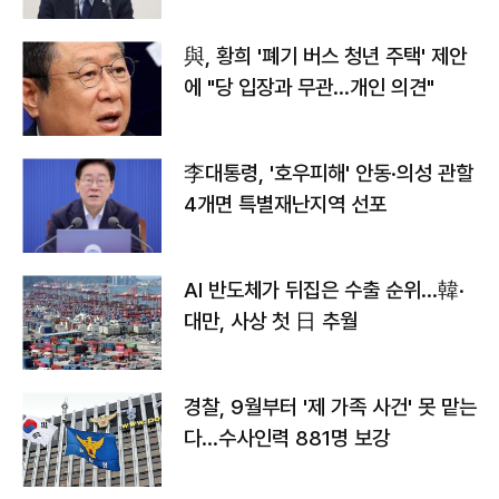
與, 황희 '폐기 버스 청년 주택' 제안
에 "당 입장과 무관…개인 의견"
李대통령, '호우피해' 안동·의성 관할
4개면 특별재난지역 선포
AI 반도체가 뒤집은 수출 순위…韓·
대만, 사상 첫 日 추월
경찰, 9월부터 '제 가족 사건' 못 맡는
다…수사인력 881명 보강