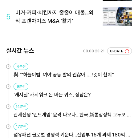
버거·커피·치킨까지 줄줄이 매물…외
5
식 프랜차이즈 M&A '활기'
실시간 뉴스
08.08 23:21
UPDATE
4분전
與 "'하늘이법' 여야 공동 발의 괜찮아…그것이 협치"
9분전
'캐시딜' 캐시워크 돈 버는 퀴즈, 정답은?
14분전
관세전쟁 '엔드게임' 윤곽 나오나…한국 新통상정책 교두보 활
용해야
17분전
섬유패션 글로벌 경쟁력 키운다…산업부 15개 과제 180억 지