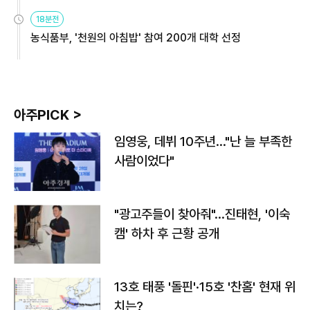
원
18분전
농식품부, '천원의 아침밥' 참여 200개 대학 선정
아주PICK >
임영웅, 데뷔 10주년…"난 늘 부족한
사람이었다"
"광고주들이 찾아줘"…진태현, '이숙
캠' 하차 후 근황 공개
13호 태풍 '돌핀'·15호 '찬홈' 현재 위
치는?