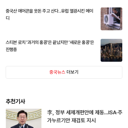
중국산 에어콘을 웃돈 주고 산다...유럽 열광시킨 메이
디
스티븐 로치 '과거의 홍콩'은 끝났지만 '새로운 홍콩'은
진행중
중국뉴스
더보기
추천기사
李, 정부 세제개편안에 제동…ISA·주
가누르기안 재검토 지시