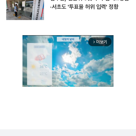
·서초도 '투표율 허위 입력' 정황
더보기
arrow_forward_ios
Unmute