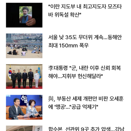
"이란 지도부 내 최고지도자 모즈타
바 위독설 확산"
서울 낮 35도 무더위 계속…동해안
최대 150㎜ 폭우
李대통령 "군, 내란 이후 신뢰 회복
해야…지휘부 헌신해달라"
與, 부동산 세제 개편안 비판 오세훈
에 '맹공'…"공급 억제기"
합수본, 선관위 9곳 추가 압색…강남