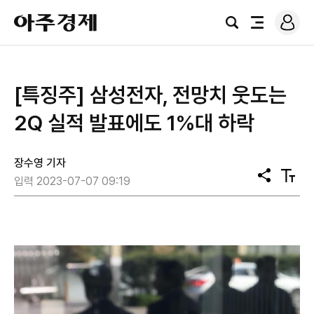
로
아
그
검
전
주
인
색
체
경
메
제
뉴
[특징주] 삼성전자, 전망치 웃도는
2Q 실적 발표에도 1%대 하락
장수영 기자
공
텍
입력 2023-07-07 09:19
유
스
트
크
기