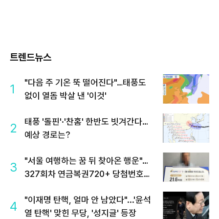
트렌드뉴스
"다음 주 기온 뚝 떨어진다"…태풍도
1
없이 열돔 박살 낸 '이것'
태풍 '돌핀'·'찬홈' 한반도 빗겨간다…
2
예상 경로는?
"서울 여행하는 꿈 뒤 찾아온 행운"…
3
327회차 연금복권720+ 당첨번호조
회 주목
"이재명 탄핵, 얼마 안 남았다"...'윤석
4
열 탄핵' 맞힌 무당, '성지글' 등장