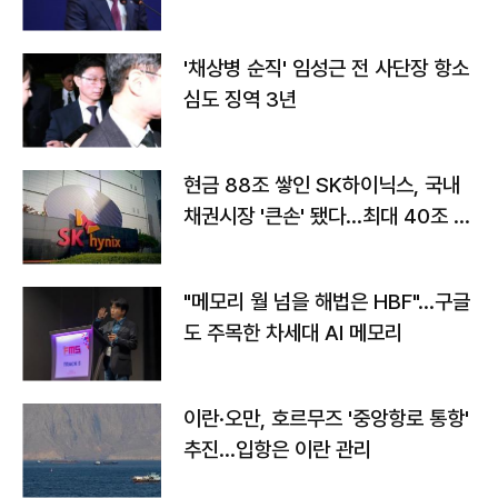
'채상병 순직' 임성근 전 사단장 항소
심도 징역 3년
현금 88조 쌓인 SK하이닉스, 국내
채권시장 '큰손' 됐다…최대 40조 투
자
"메모리 월 넘을 해법은 HBF"…구글
도 주목한 차세대 AI 메모리
이란·오만, 호르무즈 '중앙항로 통항'
추진…입항은 이란 관리