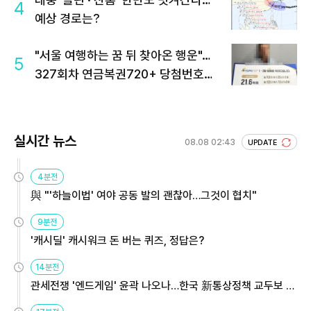
4
예상 경로는?
"서울 여행하는 꿈 뒤 찾아온 행운"…
5
327회차 연금복권720+ 당첨번호조
회 주목
실시간 뉴스
08.08 02:43
UPDATE
4분전
與 "'하늘이법' 여야 공동 발의 괜찮아…그것이 협치"
9분전
'캐시딜' 캐시워크 돈 버는 퀴즈, 정답은?
14분전
관세전쟁 '엔드게임' 윤곽 나오나…한국 新통상정책 교두보 활
용해야