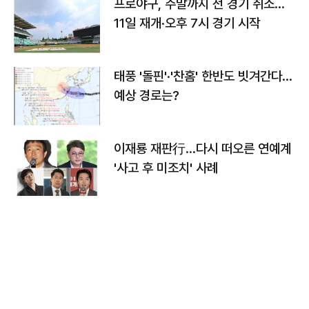
프로야구, 주말까지 전 경기 취소…
11일 재개·오후 7시 경기 시작
태풍 '돌핀'·'찬홈' 한반도 빗겨간다…
예상 경로는?
이재룡 재판行…다시 떠오른 연예계
'사고 후 미조치' 사례