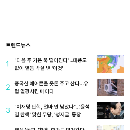
트렌드뉴스
"다음 주 기온 뚝 떨어진다"…태풍도
1
없이 열돔 박살 낸 '이것'
중국산 에어콘을 웃돈 주고 산다...유
2
럽 열광시킨 메이디
"이재명 탄핵, 얼마 안 남았다"...'윤석
3
열 탄핵' 맞힌 무당, '성지글' 등장
태풍 '돌핀'·'찬홈' 한반도 빗겨간다…