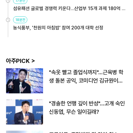
17분전
섬유패션 글로벌 경쟁력 키운다…산업부 15개 과제 180억 지
원
18분전
농식품부, '천원의 아침밥' 참여 200개 대학 선정
아주PICK >
"속옷 빨고 졸업식까지"…근육병 학
생 돌본 공익, 코미디언 김규원이었
다
"경솔한 언행 깊이 반성"…고개 숙인
신동엽, 무슨 일이길래?