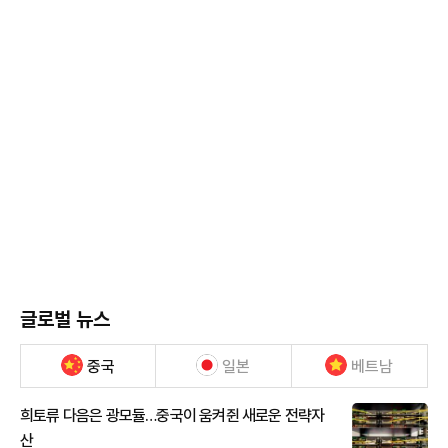
글로벌 뉴스
중국
일본
베트남
희토류 다음은 광모듈…중국이 움켜쥔 새로운 전략자
산