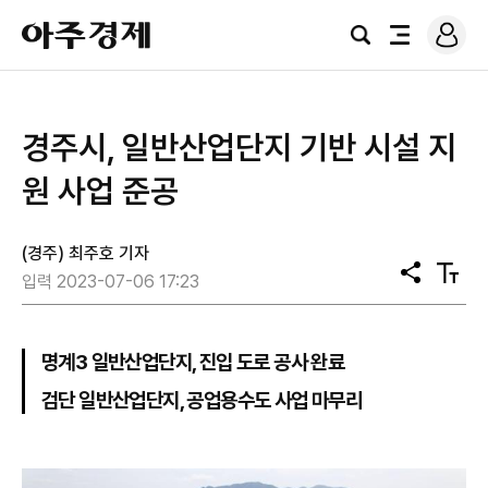
로
아
그
검
전
주
인
색
체
경
메
제
뉴
경주시, 일반산업단지 기반 시설 지
원 사업 준공
(경주) 최주호 기자
공
텍
입력 2023-07-06 17:23
유
스
트
크
기
명계3 일반산업단지, 진입 도로 공사 완료
검단 일반산업단지, 공업용수도 사업 마무리