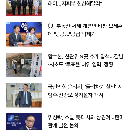
해야…지휘부 헌신해달라"
與, 부동산 세제 개편안 비판 오세훈
에 '맹공'…"공급 억제기"
합수본, 선관위 9곳 추가 압색…강남
·서초도 '투표율 허위 입력' 정황
국민의힘 윤리위, '돌려차기 실언' 서
범수·진종오 징계절차 개시
위성락, 스틸 美대사와 상견례…한미
관계 발전 논의