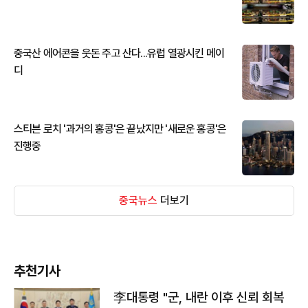
중국산 에어콘을 웃돈 주고 산다...유럽 열광시킨 메이
디
스티븐 로치 '과거의 홍콩'은 끝났지만 '새로운 홍콩'은
진행중
중국뉴스
더보기
추천기사
李대통령 "군, 내란 이후 신뢰 회복