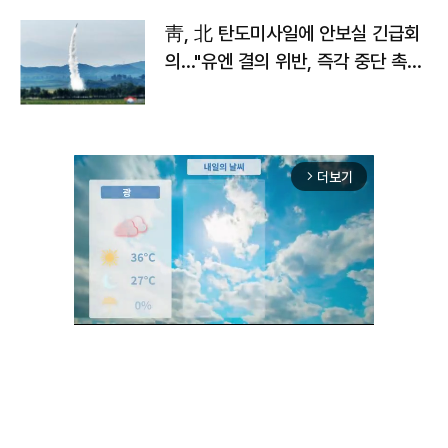
靑, 北 탄도미사일에 안보실 긴급회
의…"유엔 결의 위반, 즉각 중단 촉
구"
더보기
arrow_forward_ios
Mute