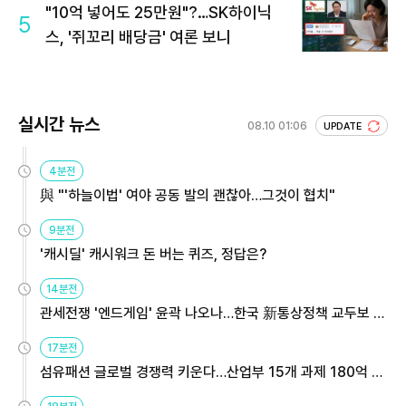
"10억 넣어도 25만원"?…SK하이닉
5
스, '쥐꼬리 배당금' 여론 보니
실시간 뉴스
08.10 01:06
UPDATE
4분전
與 "'하늘이법' 여야 공동 발의 괜찮아…그것이 협치"
9분전
'캐시딜' 캐시워크 돈 버는 퀴즈, 정답은?
14분전
관세전쟁 '엔드게임' 윤곽 나오나…한국 新통상정책 교두보 활
용해야
17분전
섬유패션 글로벌 경쟁력 키운다…산업부 15개 과제 180억 지
원