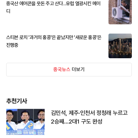
중국산 에어콘을 웃돈 주고 산다...유럽 열광시킨 메이
디
스티븐 로치 '과거의 홍콩'은 끝났지만 '새로운 홍콩'은
진행중
중국뉴스
더보기
추천기사
김민석, 제주·인천서 정청래 누르고
2승째…2대1 구도 완성