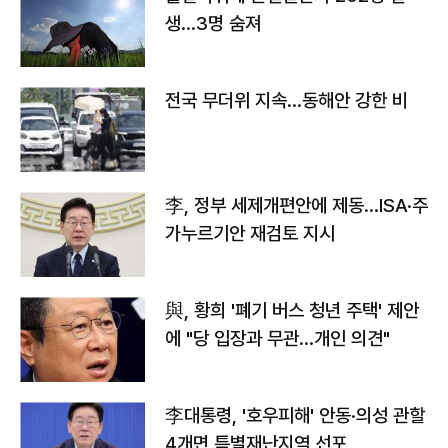
생…3명 숨져
전국 무더위 지속…동해안 강한 비
李, 정부 세제개편안에 제동…ISA·주
가누르기안 재검토 지시
與, 황희 '폐기 버스 청년 주택' 제안
에 "당 입장과 무관…개인 의견"
李대통령, '호우피해' 안동·의성 관할
4개면 특별재난지역 선포