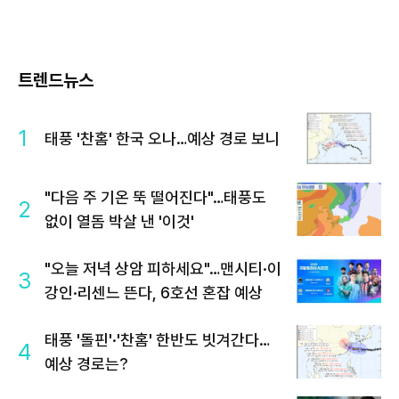
트렌드뉴스
1
태풍 '찬홈' 한국 오나…예상 경로 보니
"다음 주 기온 뚝 떨어진다"…태풍도
2
없이 열돔 박살 낸 '이것'
"오늘 저녁 상암 피하세요"…맨시티·이
3
강인·리센느 뜬다, 6호선 혼잡 예상
태풍 '돌핀'·'찬홈' 한반도 빗겨간다…
4
예상 경로는?