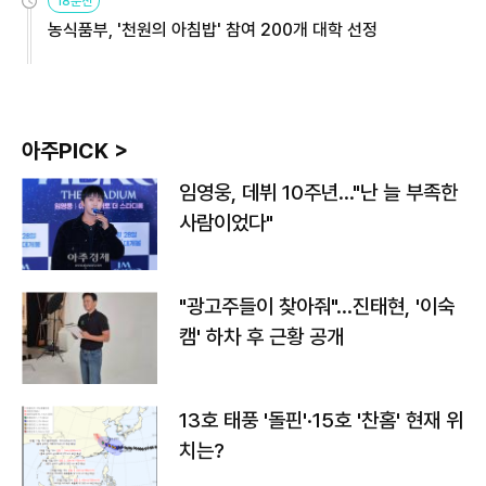
18분전
농식품부, '천원의 아침밥' 참여 200개 대학 선정
아주PICK >
임영웅, 데뷔 10주년…"난 늘 부족한
사람이었다"
"광고주들이 찾아줘"…진태현, '이숙
캠' 하차 후 근황 공개
13호 태풍 '돌핀'·15호 '찬홈' 현재 위
치는?