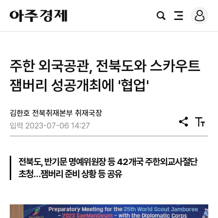
로
아
그
검
전
주
인
색
체
경
메
제
뉴
주한 외국공관, 전북도와 스카우트
잼버리 성공개최에 '협업'
김한호 전북취재본부 취재국장
공
텍
입력 2023-07-06 14:27
유
스
트
크
기
전북도, 반기문 명예위원장 등 42개국 주한외교사절단
초청…잼버리 준비 상황 등 공유