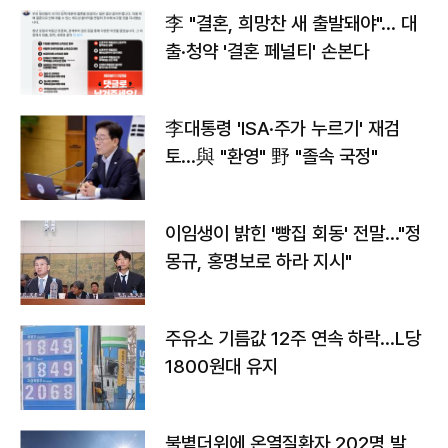
李 "결혼, 희망찬 새 출발돼야"… 대
출·청약 '결혼 페널티' 손본다
李대통령 'ISA·주가 누르기' 재검
토…與 "환영" 野 "졸속 국정"
이임생이 밝힌 '빵집 회동' 전말…"정
몽규, 홍명보로 하라 지시"
주유소 기름값 12주 연속 하락…L당
1800원대 유지
불볕더위에 온열질환자 202명 발