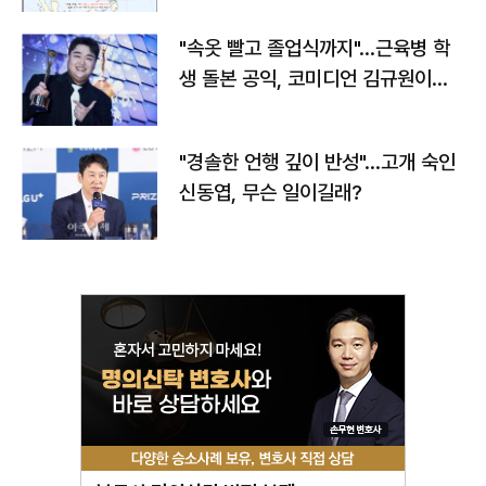
"속옷 빨고 졸업식까지"…근육병 학
생 돌본 공익, 코미디언 김규원이었
다
"경솔한 언행 깊이 반성"…고개 숙인
신동엽, 무슨 일이길래?