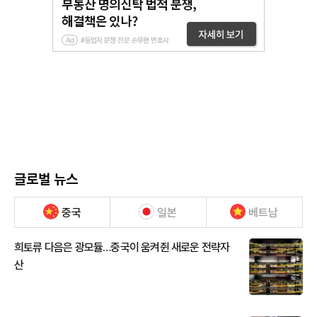
글로벌 뉴스
중국
일본
베트남
희토류 다음은 광모듈…중국이 움켜쥔 새로운 전략자
산