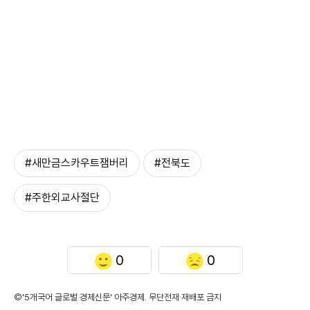
#새만금스카우트잼버리
#전북도
#주한외교사절단
0
0
©'5개국어 글로벌 경제신문' 아주경제. 무단전재·재배포 금지