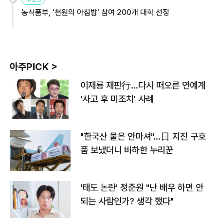
농식품부, '천원의 아침밥' 참여 200개 대학 선정
아주PICK >
이재룡 재판行…다시 떠오른 연예계
'사고 후 미조치' 사례
"한국산 물은 안마셔"…日 지진 구호
품 보냈더니 비하한 누리꾼
'태도 논란' 정준원 "난 배우 하면 안
되는 사람인가? 생각 했다"