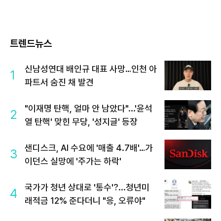
트렌드뉴스
신남성연대 배인규 대표 사망…인천 아
1
파트서 숨진 채 발견
"이재명 탄핵, 얼마 안 남았다"...'윤석
2
열 탄핵' 맞힌 무당, '성지글' 등장
샌디스크, AI 수요에 '매출 4.7배'…가
3
이던스 실망에 '주가는 하락'
국가가 청년 상대로 '통수'?...청년미
4
래적금 12% 준다더니 "응, 오류야"