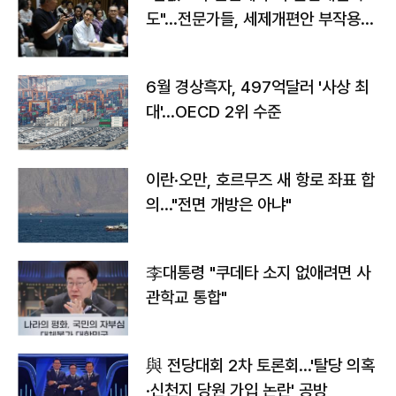
도"…전문가들, 세제개편안 부작용
우려
6월 경상흑자, 497억달러 '사상 최
대'…OECD 2위 수준
이란·오만, 호르무즈 새 항로 좌표 합
의…"전면 개방은 아냐"
李대통령 "쿠데타 소지 없애려면 사
관학교 통합"
與 전당대회 2차 토론회…'탈당 의혹
·신천지 당원 가입 논란' 공방