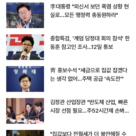
李대통령 "외신서 보던 폭염 상황 현
실로…모든 행정력 총동원하라"
종합특검, '계엄 당정대 회의 참석' 한
동훈 참고인 조사...12일 통보
靑 홍보수석 "세금으로 집값 잡겠다
는 생각 없어…주택 공급 '속도전'"
김정관 산업장관 "반도체 산업, 빠른
시장 선점 필요…주52시간제 손봐
야"
"집값보다 전월세가 더 불안해질 수