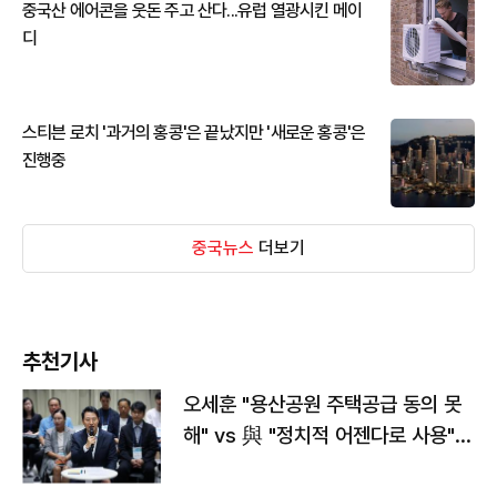
중국산 에어콘을 웃돈 주고 산다...유럽 열광시킨 메이
디
스티븐 로치 '과거의 홍콩'은 끝났지만 '새로운 홍콩'은
진행중
중국뉴스
더보기
추천기사
오세훈 "용산공원 주택공급 동의 못
해" vs 與 "정치적 어젠다로 사용"
맞불