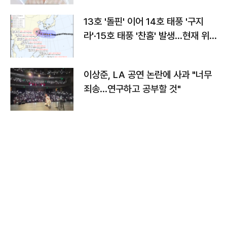
13호 '돌핀' 이어 14호 태풍 '구지
라'·15호 태풍 '찬홈' 발생…현재 위
치와 이동경로는?
이상준, LA 공연 논란에 사과 "너무
죄송…연구하고 공부할 것"