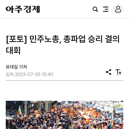
로
아
그
검
전
주
인
색
체
경
메
제
뉴
[포토] 민주노총, 총파업 승리 결의
대회
유대길 기자
공
텍
입력 2023-07-05 15:40
유
스
트
크
기