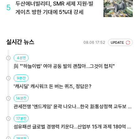
두산에너빌리티, SMR 세제 지원·빌
5
게이츠 방한 기대에 5%대 강세
실시간 뉴스
08.06 17:52
UPDATE
4분전
與 "'하늘이법' 여야 공동 발의 괜찮아…그것이 협치"
9분전
'캐시딜' 캐시워크 돈 버는 퀴즈, 정답은?
14분전
관세전쟁 '엔드게임' 윤곽 나오나…한국 新통상정책 교두보 활
용해야
17분전
섬유패션 글로벌 경쟁력 키운다…산업부 15개 과제 180억 지
원
18분전