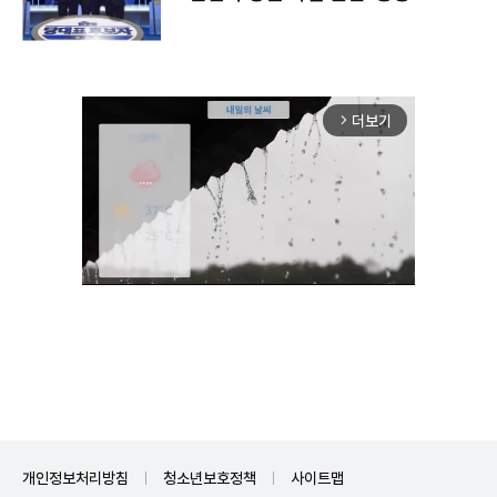
더보기
arrow_forward_ios
Unmute
개인정보처리방침
청소년보호정책
사이트맵