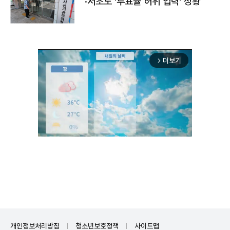
·서초도 '투표율 허위 입력' 정황
더보기
arrow_forward_ios
Unmute
개인정보처리방침
청소년보호정책
사이트맵