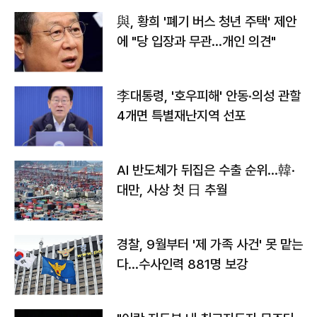
與, 황희 '폐기 버스 청년 주택' 제안
에 "당 입장과 무관…개인 의견"
李대통령, '호우피해' 안동·의성 관할
4개면 특별재난지역 선포
AI 반도체가 뒤집은 수출 순위…韓·
대만, 사상 첫 日 추월
경찰, 9월부터 '제 가족 사건' 못 맡는
다…수사인력 881명 보강