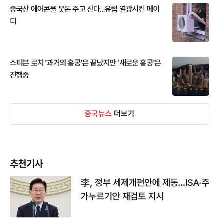
중국산 에어콘을 웃돈 주고 산다...유럽 열광시킨 메이
디
스티븐 로치 '과거의 홍콩'은 끝났지만 '새로운 홍콩'은
진행중
중국뉴스
더보기
추천기사
李, 정부 세제개편안에 제동…ISA·주
가누르기안 재검토 지시