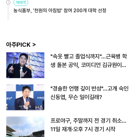
18분전
농식품부, '천원의 아침밥' 참여 200개 대학 선정
아주PICK >
"속옷 빨고 졸업식까지"…근육병 학
생 돌본 공익, 코미디언 김규원이었
다
"경솔한 언행 깊이 반성"…고개 숙인
신동엽, 무슨 일이길래?
프로야구, 주말까지 전 경기 취소…
11일 재개·오후 7시 경기 시작