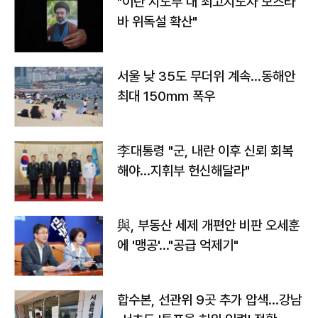
"이란 지도부 내 최고지도자 모즈타
바 위독설 확산"
서울 낮 35도 무더위 계속…동해안
최대 150㎜ 폭우
李대통령 "군, 내란 이후 신뢰 회복
해야…지휘부 헌신해달라"
與, 부동산 세제 개편안 비판 오세훈
에 '맹공'…"공급 억제기"
합수본, 선관위 9곳 추가 압색…강남