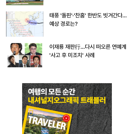
태풍 '돌핀'·'찬홈' 한반도 빗겨간다…
예상 경로는?
이재룡 재판行…다시 떠오른 연예계
'사고 후 미조치' 사례