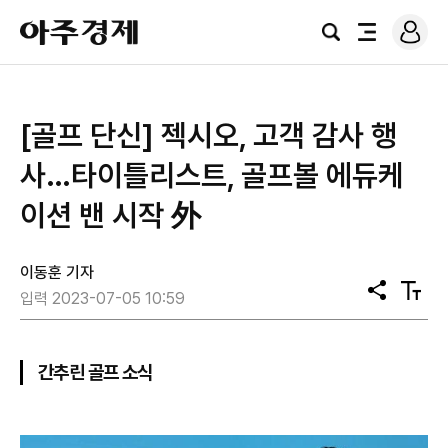
로
아
그
검
전
주
인
색
체
경
메
제
뉴
[골프 단신] 젝시오, 고객 감사 행
사…타이틀리스트, 골프볼 에듀케
이션 밴 시작 外
이동훈 기자
공
텍
입력 2023-07-05 10:59
유
스
트
크
기
간추린 골프 소식