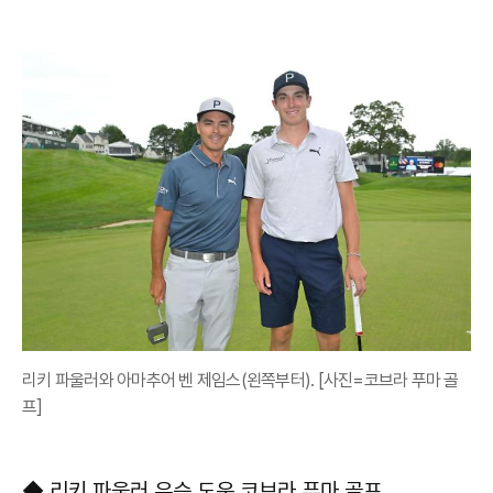
리키 파울러와 아마추어 벤 제임스(왼쪽부터). [사진=코브라 푸마 골
프]
◆ 리키 파울러 우승 도운 코브라 푸마 골프