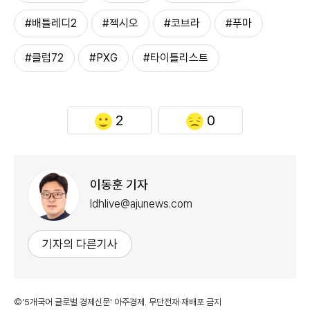
#배틀레디2
#젝시오
#코브라
#푸마
#클럽72
#PXG
#타이틀리스트
2
0
이동훈 기자
ldhlive@ajunews.com
기자의 다른기사
©'5개국어 글로벌 경제신문' 아주경제. 무단전재·재배포 금지