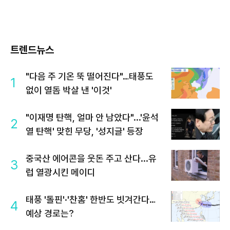
트렌드뉴스
"다음 주 기온 뚝 떨어진다"…태풍도
1
없이 열돔 박살 낸 '이것'
"이재명 탄핵, 얼마 안 남았다"...'윤석
2
열 탄핵' 맞힌 무당, '성지글' 등장
중국산 에어콘을 웃돈 주고 산다...유
3
럽 열광시킨 메이디
태풍 '돌핀'·'찬홈' 한반도 빗겨간다…
4
예상 경로는?