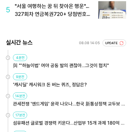
"서울 여행하는 꿈 뒤 찾아온 행운"…
5
327회차 연금복권720+ 당첨번호조
회 주목
실시간 뉴스
08.08 14:05
UPDATE
4분전
與 "'하늘이법' 여야 공동 발의 괜찮아…그것이 협치"
9분전
'캐시딜' 캐시워크 돈 버는 퀴즈, 정답은?
14분전
관세전쟁 '엔드게임' 윤곽 나오나…한국 新통상정책 교두보 활
용해야
17분전
섬유패션 글로벌 경쟁력 키운다…산업부 15개 과제 180억 지
원