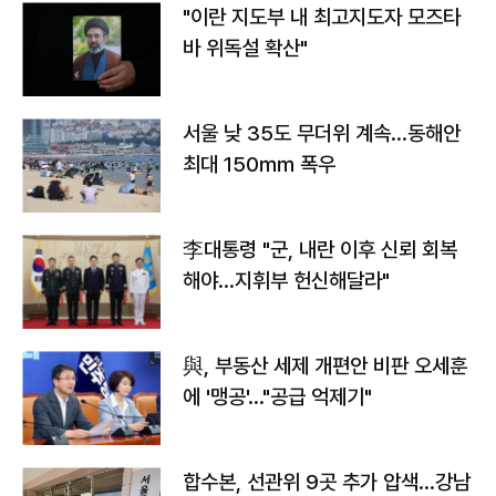
"이란 지도부 내 최고지도자 모즈타
바 위독설 확산"
서울 낮 35도 무더위 계속…동해안
최대 150㎜ 폭우
李대통령 "군, 내란 이후 신뢰 회복
해야…지휘부 헌신해달라"
與, 부동산 세제 개편안 비판 오세훈
에 '맹공'…"공급 억제기"
합수본, 선관위 9곳 추가 압색…강남