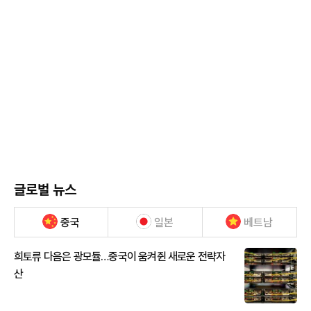
글로벌 뉴스
중국
일본
베트남
희토류 다음은 광모듈…중국이 움켜쥔 새로운 전략자
산