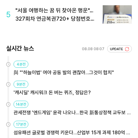
"서울 여행하는 꿈 뒤 찾아온 행운"…
5
327회차 연금복권720+ 당첨번호조
회 주목
실시간 뉴스
08.08 08:07
UPDATE
4분전
與 "'하늘이법' 여야 공동 발의 괜찮아…그것이 협치"
9분전
'캐시딜' 캐시워크 돈 버는 퀴즈, 정답은?
14분전
관세전쟁 '엔드게임' 윤곽 나오나…한국 新통상정책 교두보 활
용해야
17분전
섬유패션 글로벌 경쟁력 키운다…산업부 15개 과제 180억 지