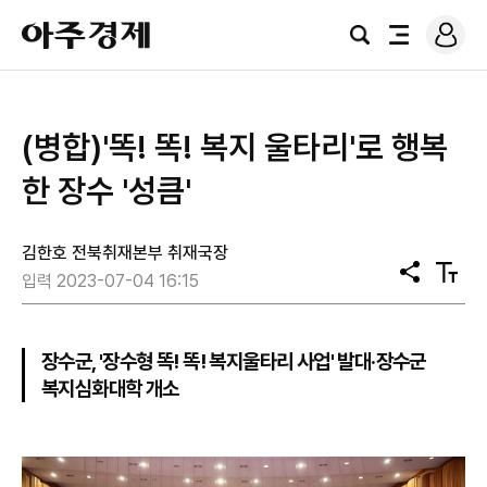
로
아
그
검
전
주
인
색
체
경
메
제
뉴
(병합)'똑! 똑! 복지 울타리'로 행복
한 장수 '성큼'
김한호 전북취재본부 취재국장
공
텍
입력 2023-07-04 16:15
유
스
트
크
기
장수군, '장수형 똑! 똑! 복지울타리 사업' 발대·장수군
복지심화대학 개소