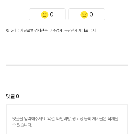
0
0
©'5개국어 글로벌 경제신문' 아주경제. 무단전재·재배포 금지
댓글
0