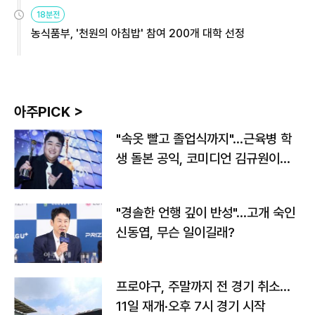
원
18분전
농식품부, '천원의 아침밥' 참여 200개 대학 선정
아주PICK >
"속옷 빨고 졸업식까지"…근육병 학
생 돌본 공익, 코미디언 김규원이었
다
"경솔한 언행 깊이 반성"…고개 숙인
신동엽, 무슨 일이길래?
프로야구, 주말까지 전 경기 취소…
11일 재개·오후 7시 경기 시작