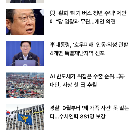
與, 황희 '폐기 버스 청년 주택' 제안
에 "당 입장과 무관…개인 의견"
李대통령, '호우피해' 안동·의성 관할
4개면 특별재난지역 선포
AI 반도체가 뒤집은 수출 순위…韓·
대만, 사상 첫 日 추월
경찰, 9월부터 '제 가족 사건' 못 맡는
다…수사인력 881명 보강