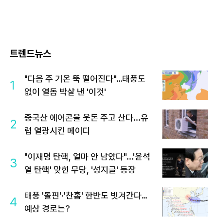
트렌드뉴스
"다음 주 기온 뚝 떨어진다"…태풍도
1
없이 열돔 박살 낸 '이것'
중국산 에어콘을 웃돈 주고 산다...유
2
럽 열광시킨 메이디
"이재명 탄핵, 얼마 안 남았다"...'윤석
3
열 탄핵' 맞힌 무당, '성지글' 등장
태풍 '돌핀'·'찬홈' 한반도 빗겨간다…
4
예상 경로는?