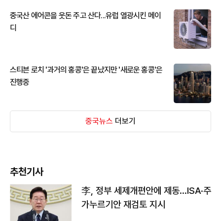
중국산 에어콘을 웃돈 주고 산다...유럽 열광시킨 메이
디
스티븐 로치 '과거의 홍콩'은 끝났지만 '새로운 홍콩'은
진행중
중국뉴스
더보기
추천기사
李, 정부 세제개편안에 제동…ISA·주
가누르기안 재검토 지시