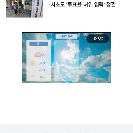
·서초도 '투표율 허위 입력' 정황
더보기
arrow_forward_ios
Unmute