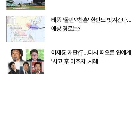
태풍 '돌핀'·'찬홈' 한반도 빗겨간다…
예상 경로는?
이재룡 재판行…다시 떠오른 연예계
'사고 후 미조치' 사례