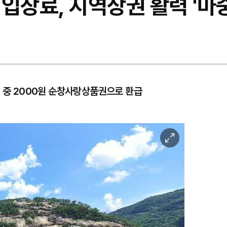
입장료, 지역상권 활력 '마
원 중 2000원 순창사랑상품권으로 환급
이
미
지
확
대