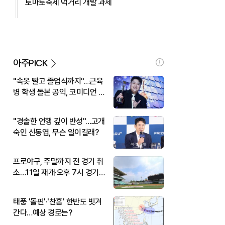
토마토축제 먹거리 개발 과제
아주PICK
"속옷 빨고 졸업식까지"…근육
병 학생 돌본 공익, 코미디언 김
규원이었다
"경솔한 언행 깊이 반성"…고개
숙인 신동엽, 무슨 일이길래?
프로야구, 주말까지 전 경기 취
소…11일 재개·오후 7시 경기
시작
태풍 '돌핀'·'찬홈' 한반도 빗겨
간다…예상 경로는?