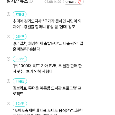
실시간 뉴스
08.08 14:29
UPDATE
12분전
추미애 경기도지사 "국가가 못하면 시민이 외
쳐야"...강일출 할머니 흉상 앞 '연대' 강조
21분전
李 "결혼, 희망찬 새 출발돼야"… 대출·청약 '결
혼 페널티' 손본다
30분전
'日 1000대 목표' 기아 PV5, 두 달간 판매 한
자릿수…초기 안착 시험대
38분전
김보라표 '무더운 여름밤 도서관 프로그램' 프
로젝트
39분전
"토마토축제인데 대표 토마토 음식은?"…화천