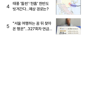
태풍 '돌핀'·'찬홈' 한반도
4
빗겨간다…예상 경로는?
"서울 여행하는 꿈 뒤 찾아
5
온 행운"…327회차 연금
복권720+ 당첨번호조회
주목