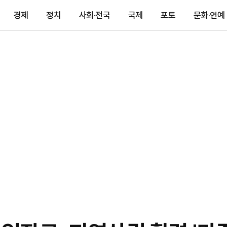
경제
정치
사회·전국
국제
포토
문화·연예