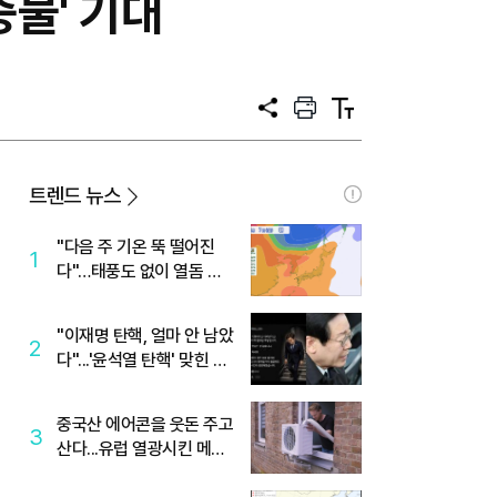
중물' 기대
공
프
텍
유
린
스
트
트
크
기
트렌드 뉴스
"다음 주 기온 뚝 떨어진
1
다"…태풍도 없이 열돔 박
살 낸 '이것'
"이재명 탄핵, 얼마 안 남았
2
다"...'윤석열 탄핵' 맞힌 무
당, '성지글' 등장
중국산 에어콘을 웃돈 주고
3
산다...유럽 열광시킨 메이
디