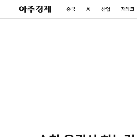
아
중국
AI
산업
재테크
주
경
제