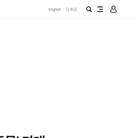
로
English
日本語
그
검
전
인
색
체
메
뉴