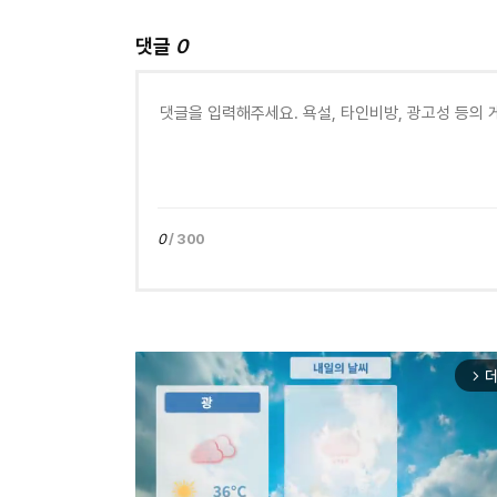
댓글
0
0
/ 300
더
arrow_forward_ios