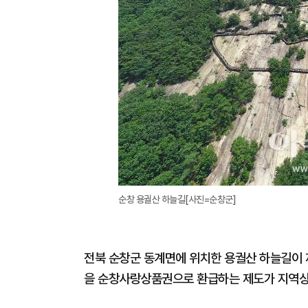
순창 용궐산 하늘길[사진=순창군]
전북 순창군 동계면에 위치한 용궐산 하늘길이 
을 순창사랑상품권으로 환급하는 제도가 지역상권