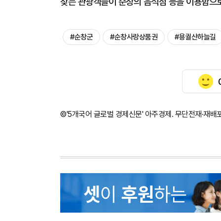
찾는 관광객들이 순창의 음식점 등을 이용함으
#순창군
#순창사랑상품권
#용궐산하늘길
©'5개국어 글로벌 경제신문' 아주경제. 무단전재·재배