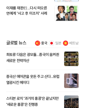
이재룡 재판行…다시 떠오른
연예계 '사고 후 미조치' 사례
글로벌 뉴스
중국
일본
베트남
희토류 다음은 광모듈…중국이 움켜쥔
새로운 전략자산
중국산 에어콘을 웃돈 주고 산다...유럽
열광시킨 메이디
스티븐 로치 '과거의 홍콩'은 끝났지만
'새로운 홍콩'은 진행중