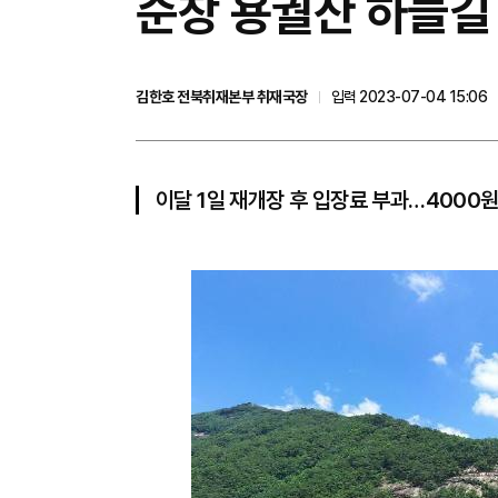
순창 용궐산 하늘길 
김한호 전북취재본부 취재국장
입력 2023-07-04 15:06
이달 1일 재개장 후 입장료 부과…4000