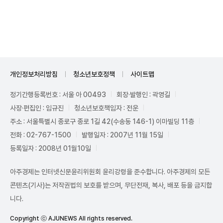
Mute
개인정보처리방침
청소년보호정책
사이트맵
정기간행등록번호 : 서울 아 00493
회장·발행인 : 곽영길
사장·편집인 : 임규진
청소년보호책임자 : 전운
주소 : 서울특별시 종로구 종로 1길 42(수송동 146-1) 이마빌딩 11층
전화 : 02-767-1500
발행일자 : 2007년 11월 15일
등록일자 : 2008년 01월10일
아주경제는 인터넷신문윤리위원회 윤리강령을 준수합니다. 아주경제의 모든
콘텐츠(기사)는 저작권법의 보호를 받으며, 무단전재, 복사, 배포 등을 금지합
니다.
Copyright ⓒ AJUNEWS All rights reserved.