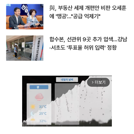
與, 부동산 세제 개편안 비판 오세훈
에 '맹공'…"공급 억제기"
합수본, 선관위 9곳 추가 압색…강남
·서초도 '투표율 허위 입력' 정황
더보기
arrow_forward_ios