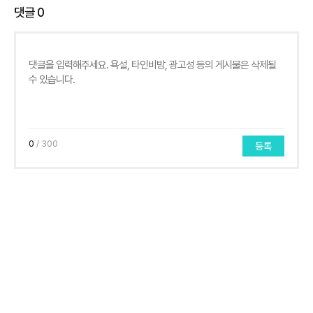
댓글
0
0
/ 300
등록