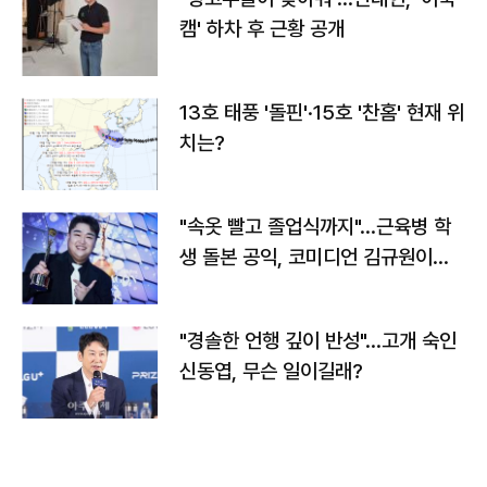
캠' 하차 후 근황 공개
13호 태풍 '돌핀'·15호 '찬홈' 현재 위
치는?
"속옷 빨고 졸업식까지"…근육병 학
생 돌본 공익, 코미디언 김규원이었
다
"경솔한 언행 깊이 반성"…고개 숙인
신동엽, 무슨 일이길래?