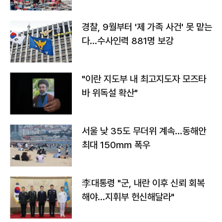
경찰, 9월부터 '제 가족 사건' 못 맡는
다…수사인력 881명 보강
"이란 지도부 내 최고지도자 모즈타
바 위독설 확산"
서울 낮 35도 무더위 계속…동해안
최대 150㎜ 폭우
李대통령 "군, 내란 이후 신뢰 회복
해야…지휘부 헌신해달라"