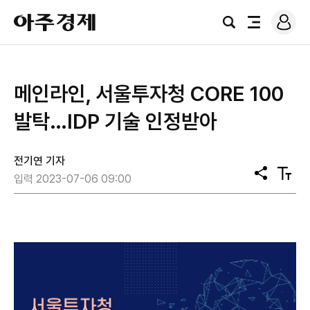
로
아
그
검
전
주
인
색
체
경
메
제
뉴
메인라인, 서울투자청 CORE 100
발탁…IDP 기술 인정받아
전기연 기자
공
텍
입력 2023-07-06 09:00
유
스
트
크
기