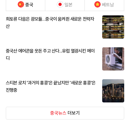
중국
일본
베트남
희토류 다음은 광모듈…중국이 움켜쥔 새로운 전략자
산
중국산 에어콘을 웃돈 주고 산다...유럽 열광시킨 메이
디
스티븐 로치 '과거의 홍콩'은 끝났지만 '새로운 홍콩'은
진행중
중국뉴스
더보기