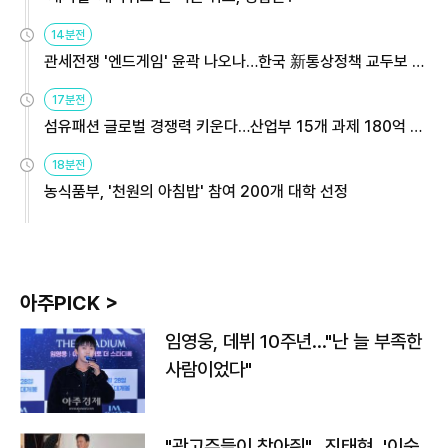
14분전
관세전쟁 '엔드게임' 윤곽 나오나…한국 新통상정책 교두보 활
용해야
17분전
섬유패션 글로벌 경쟁력 키운다…산업부 15개 과제 180억 지
원
18분전
농식품부, '천원의 아침밥' 참여 200개 대학 선정
아주PICK >
임영웅, 데뷔 10주년…"난 늘 부족한
사람이었다"
"광고주들이 찾아줘"…진태현, '이숙