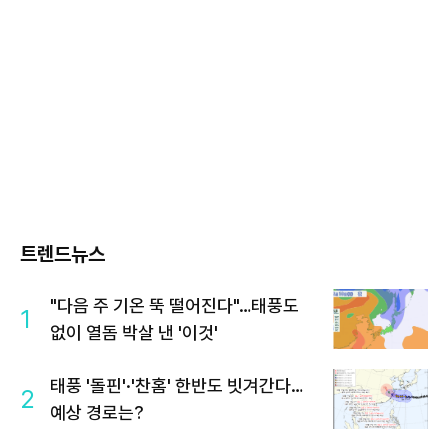
트렌드뉴스
"다음 주 기온 뚝 떨어진다"…태풍도
1
없이 열돔 박살 낸 '이것'
태풍 '돌핀'·'찬홈' 한반도 빗겨간다…
2
예상 경로는?