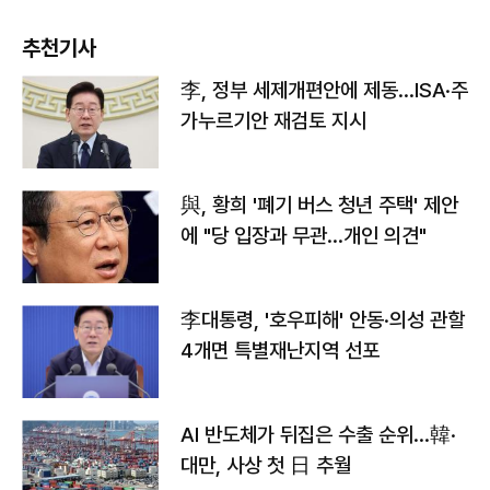
추천기사
李, 정부 세제개편안에 제동…ISA·주
가누르기안 재검토 지시
與, 황희 '폐기 버스 청년 주택' 제안
에 "당 입장과 무관…개인 의견"
李대통령, '호우피해' 안동·의성 관할
4개면 특별재난지역 선포
AI 반도체가 뒤집은 수출 순위…韓·
대만, 사상 첫 日 추월