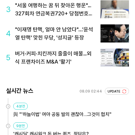
"서울 여행하는 꿈 뒤 찾아온 행운"…
3
327회차 연금복권720+ 당첨번호조
회 주목
"이재명 탄핵, 얼마 안 남았다"...'윤석
4
열 탄핵' 맞힌 무당, '성지글' 등장
버거·커피·치킨까지 줄줄이 매물…외
5
식 프랜차이즈 M&A '활기'
실시간 뉴스
08.09 02:44
UPDATE
4분전
與 "'하늘이법' 여야 공동 발의 괜찮아…그것이 협치"
9분전
'캐시딜' 캐시워크 돈 버는 퀴즈, 정답은?