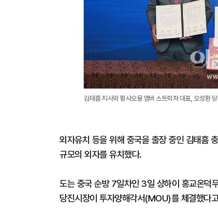
김태흠 지사와 황샤오용 앰버 스트럭쳐 대표, 오성환 
외자유치 등을 위해 중국을 출장 중인 김태흠 
규모의 외자를 유치했다.
도는 중국 순방 7일차인 3일 상하이 홍교온덕
당진시장이 투자양해각서(MOU)를 체결했다고