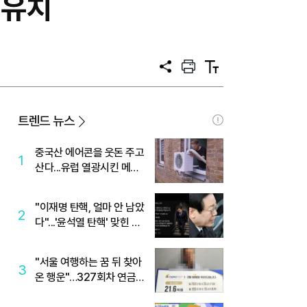
 유치
공
프
텍
유
린
스
트
트
크
기
트렌드 뉴스
중국산 에어콘을 웃돈 주고
1
산다...유럽 열광시킨 메이
디
"이재명 탄핵, 얼마 안 남았
2
다"...'윤석열 탄핵' 맞힌 무
당, '성지글' 등장
"서울 여행하는 꿈 뒤 찾아
3
온 행운"…327회차 연금
복권720+ 당첨번호조회