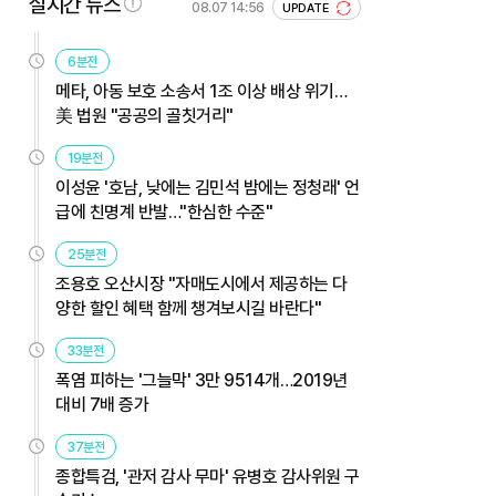
실시간 뉴스
08.07 14:56
UPDATE
6분전
메타, 아동 보호 소송서 1조 이상 배상 위기…
美 법원 "공공의 골칫거리"
19분전
이성윤 '호남, 낮에는 김민석 밤에는 정청래' 언
급에 친명계 반발…"한심한 수준"
25분전
조용호 오산시장 "자매도시에서 제공하는 다
양한 할인 혜택 함께 챙겨보시길 바란다"
33분전
폭염 피하는 '그늘막' 3만 9514개…2019년
대비 7배 증가
37분전
종합특검, '관저 감사 무마' 유병호 감사위원 구