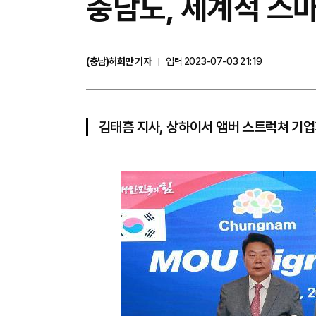
충남도, 세계적 스마
(충남)허희만 기자
입력 2023-07-03 21:19
김태흠 지사, 상하이서 앰버 스트럭쳐 기업과