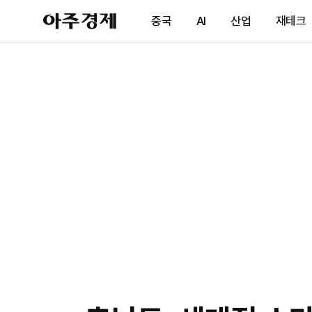
아
중국
AI
산업
재테크
주
경
제