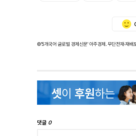
©'5개국어 글로벌 경제신문' 아주경제. 무단전재·재배
댓글
0