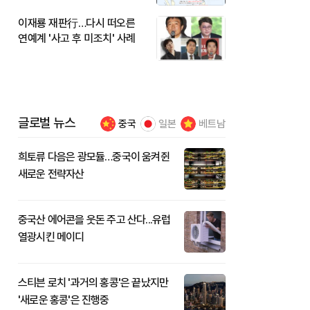
이재룡 재판行…다시 떠오른
연예계 '사고 후 미조치' 사례
글로벌 뉴스
중국
일본
베트남
희토류 다음은 광모듈…중국이 움켜쥔
새로운 전략자산
중국산 에어콘을 웃돈 주고 산다...유럽
열광시킨 메이디
스티븐 로치 '과거의 홍콩'은 끝났지만
'새로운 홍콩'은 진행중