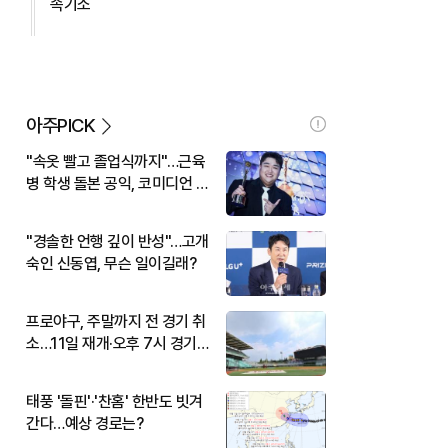
속기소
아주PICK
"속옷 빨고 졸업식까지"…근육
병 학생 돌본 공익, 코미디언 김
규원이었다
"경솔한 언행 깊이 반성"…고개
숙인 신동엽, 무슨 일이길래?
프로야구, 주말까지 전 경기 취
소…11일 재개·오후 7시 경기
시작
태풍 '돌핀'·'찬홈' 한반도 빗겨
간다…예상 경로는?