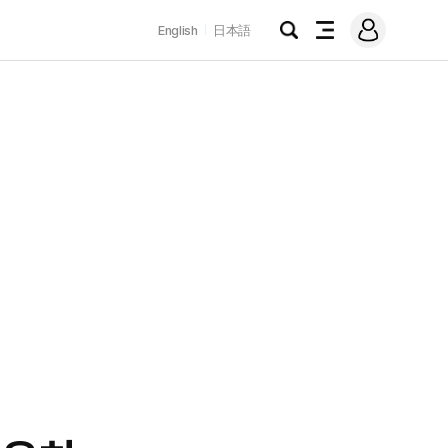
로
English
日本語
그
검
전
인
색
체
메
뉴