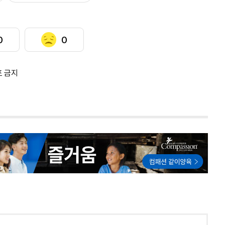
0
0
포 금지