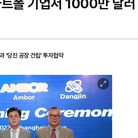
트폴 기업서 1000만 달러
 '당진 공장 건립' 투자협약
이
미
지
확
대