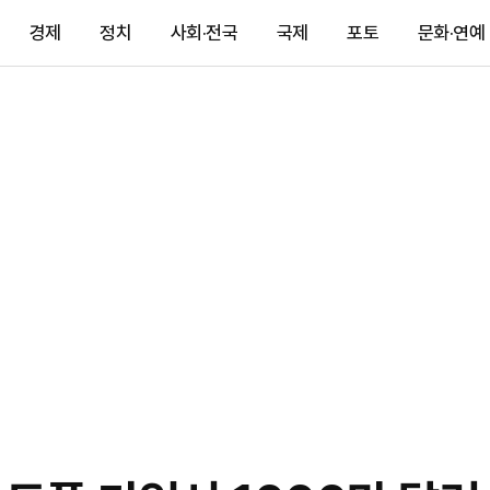
경제
정치
사회·전국
국제
포토
문화·연예