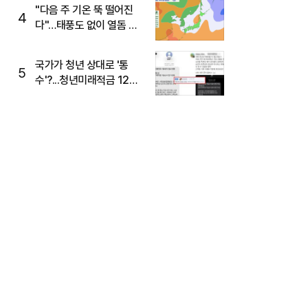
주목
"다음 주 기온 뚝 떨어진
4
다"…태풍도 없이 열돔 박
살 낸 '이것'
국가가 청년 상대로 '통
5
수'?...청년미래적금 12%
준다더니 "응, 오류야"