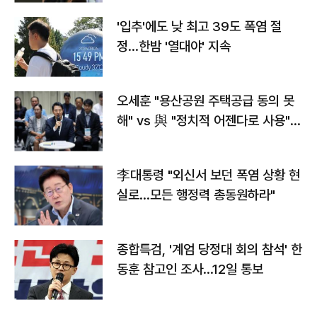
'입추'에도 낮 최고 39도 폭염 절
정…한밤 '열대야' 지속
오세훈 "용산공원 주택공급 동의 못
해" vs 與 "정치적 어젠다로 사용"
맞불
李대통령 "외신서 보던 폭염 상황 현
실로…모든 행정력 총동원하라"
종합특검, '계엄 당정대 회의 참석' 한
동훈 참고인 조사...12일 통보