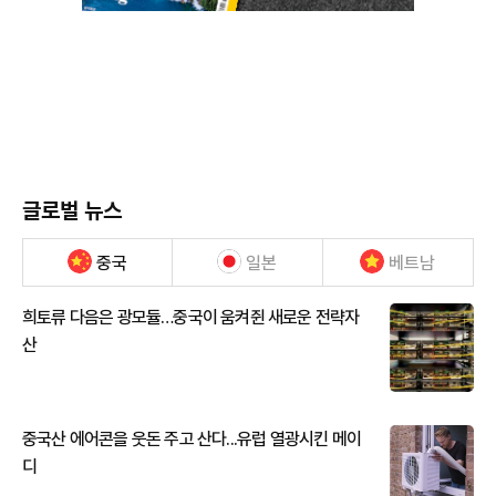
글로벌 뉴스
중국
일본
베트남
희토류 다음은 광모듈…중국이 움켜쥔 새로운 전략자
산
중국산 에어콘을 웃돈 주고 산다...유럽 열광시킨 메이
디