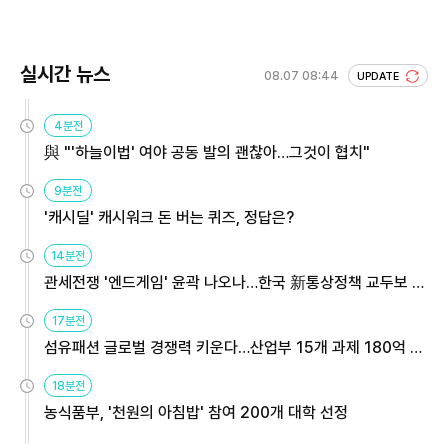
실시간 뉴스
08.07 08:44
UPDATE
4분전
與 "'하늘이법' 여야 공동 발의 괜찮아…그것이 협치"
9분전
'캐시딜' 캐시워크 돈 버는 퀴즈, 정답은?
14분전
관세전쟁 '엔드게임' 윤곽 나오나…한국 新통상정책 교두보 활
용해야
17분전
섬유패션 글로벌 경쟁력 키운다…산업부 15개 과제 180억 지
원
18분전
농식품부, '천원의 아침밥' 참여 200개 대학 선정