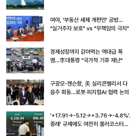
구"
여야, '부동산 세제 개편안' 공방…
"실거주자 보호" vs "무책임의 극치"
경제성장까지 갉아먹는 역대급 폭
염…李대통령 "국가적 기후 재난"
구광모-젠슨황, 美 실리콘밸리서 다
음주 회동…로봇·피지컬AI 협력 논의
'+17.91→-5.12→+3.76→-4.8%'…'
종레' 규제에도 여전히 롤러코스터
타는 코스피