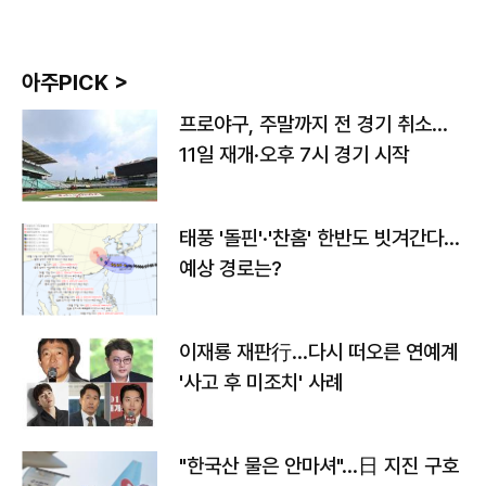
아주PICK >
프로야구, 주말까지 전 경기 취소…
11일 재개·오후 7시 경기 시작
태풍 '돌핀'·'찬홈' 한반도 빗겨간다…
예상 경로는?
이재룡 재판行…다시 떠오른 연예계
'사고 후 미조치' 사례
"한국산 물은 안마셔"…日 지진 구호