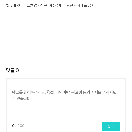
©'5개국어 글로벌 경제신문' 아주경제. 무단전재·재배포 금지
댓글
0
0
/ 300
등록