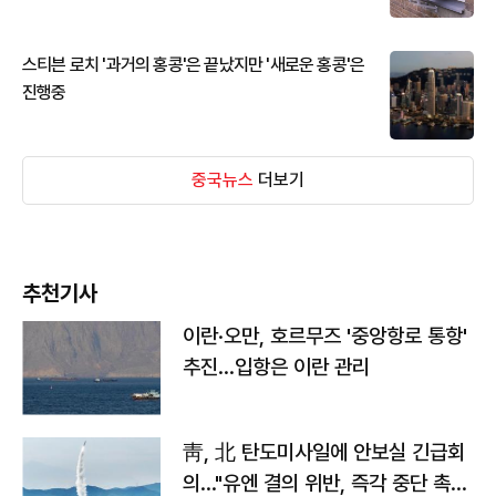
스티븐 로치 '과거의 홍콩'은 끝났지만 '새로운 홍콩'은
진행중
중국뉴스
더보기
추천기사
이란·오만, 호르무즈 '중앙항로 통항'
추진…입항은 이란 관리
靑, 北 탄도미사일에 안보실 긴급회
의…"유엔 결의 위반, 즉각 중단 촉