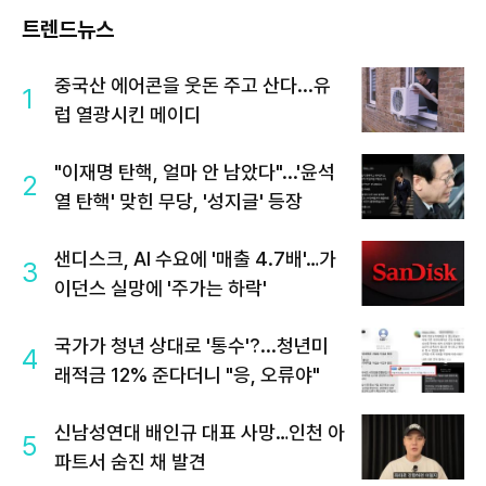
트렌드뉴스
중국산 에어콘을 웃돈 주고 산다...유
1
럽 열광시킨 메이디
"이재명 탄핵, 얼마 안 남았다"...'윤석
2
열 탄핵' 맞힌 무당, '성지글' 등장
샌디스크, AI 수요에 '매출 4.7배'…가
3
이던스 실망에 '주가는 하락'
국가가 청년 상대로 '통수'?...청년미
4
래적금 12% 준다더니 "응, 오류야"
신남성연대 배인규 대표 사망…인천 아
5
파트서 숨진 채 발견