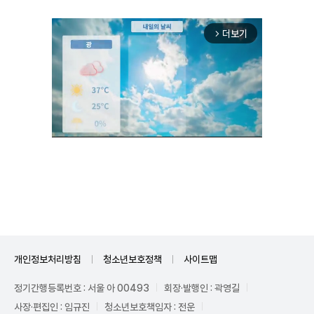
더보기
arrow_forward_ios
Unmute
개인정보처리방침
청소년보호정책
사이트맵
정기간행등록번호 : 서울 아 00493
회장·발행인 : 곽영길
사장·편집인 : 임규진
청소년보호책임자 : 전운