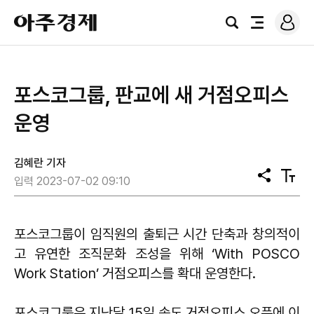
로
아
그
검
전
주
인
색
체
경
메
제
뉴
포스코그룹, 판교에 새 거점오피스
운영
김혜란 기자
공
텍
입력 2023-07-02 09:10
유
스
트
크
기
포스코그룹이 임직원의 출퇴근 시간 단축과 창의적이
고 유연한 조직문화 조성을 위해 ‘With POSCO
Work Station’ 거점오피스를 확대 운영한다.
포스코그룹은 지난달 15일 송도 거점오피스 오픈에 이