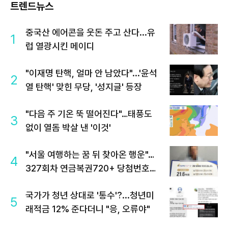
트렌드뉴스
중국산 에어콘을 웃돈 주고 산다...유
1
럽 열광시킨 메이디
"이재명 탄핵, 얼마 안 남았다"...'윤석
2
열 탄핵' 맞힌 무당, '성지글' 등장
"다음 주 기온 뚝 떨어진다"…태풍도
3
없이 열돔 박살 낸 '이것'
"서울 여행하는 꿈 뒤 찾아온 행운"…
4
327회차 연금복권720+ 당첨번호조
회 주목
국가가 청년 상대로 '통수'?...청년미
5
래적금 12% 준다더니 "응, 오류야"