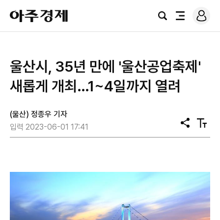
로
아
그
검
전
주
인
색
체
경
메
제
뉴
울산시, 35년 만에 '울산공업축제'
새롭게 개최…1~4일까지 열려
(울산) 정종우 기자
공
텍
입력 2023-06-01 17:41
유
스
트
크
기