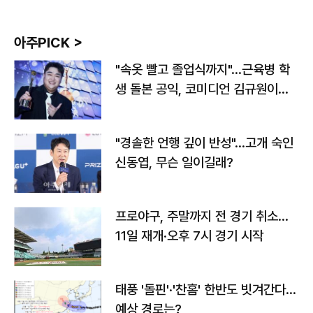
아주PICK >
"속옷 빨고 졸업식까지"…근육병 학
생 돌본 공익, 코미디언 김규원이었
다
"경솔한 언행 깊이 반성"…고개 숙인
신동엽, 무슨 일이길래?
프로야구, 주말까지 전 경기 취소…
11일 재개·오후 7시 경기 시작
태풍 '돌핀'·'찬홈' 한반도 빗겨간다…
예상 경로는?