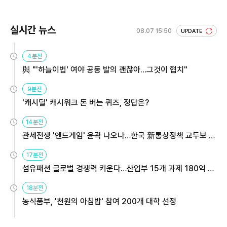
실시간 뉴스
08.07 15:50
UPDATE
4분전
與 "'하늘이법' 여야 공동 발의 괜찮아…그것이 협치"
9분전
'캐시딜' 캐시워크 돈 버는 퀴즈, 정답은?
14분전
관세전쟁 '엔드게임' 윤곽 나오나…한국 新통상정책 교두보 활
용해야
17분전
섬유패션 글로벌 경쟁력 키운다…산업부 15개 과제 180억 지
원
18분전
농식품부, '천원의 아침밥' 참여 200개 대학 선정