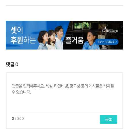
댓글
0
0
/ 300
등록