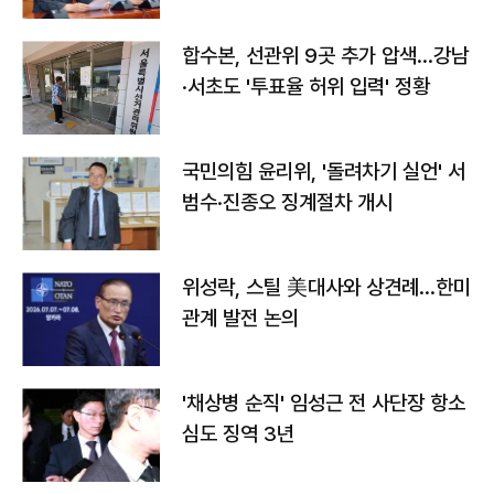
합수본, 선관위 9곳 추가 압색…강남
·서초도 '투표율 허위 입력' 정황
국민의힘 윤리위, '돌려차기 실언' 서
범수·진종오 징계절차 개시
위성락, 스틸 美대사와 상견례…한미
관계 발전 논의
'채상병 순직' 임성근 전 사단장 항소
심도 징역 3년