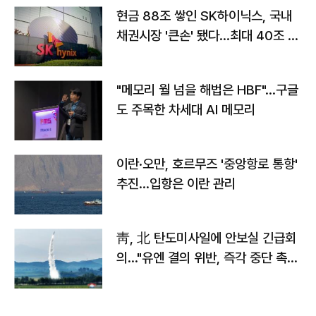
현금 88조 쌓인 SK하이닉스, 국내
채권시장 '큰손' 됐다…최대 40조 투
자
"메모리 월 넘을 해법은 HBF"…구글
도 주목한 차세대 AI 메모리
이란·오만, 호르무즈 '중앙항로 통항'
추진…입항은 이란 관리
靑, 北 탄도미사일에 안보실 긴급회
의…"유엔 결의 위반, 즉각 중단 촉
구"