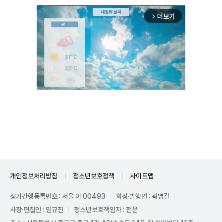
더보기
arrow_forward_ios
Unmute
개인정보처리방침
청소년보호정책
사이트맵
정기간행등록번호 : 서울 아 00493
회장·발행인 : 곽영길
사장·편집인 : 임규진
청소년보호책임자 : 전운