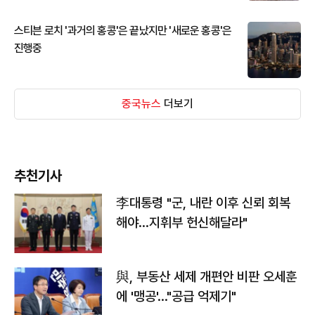
스티븐 로치 '과거의 홍콩'은 끝났지만 '새로운 홍콩'은
진행중
중국뉴스
더보기
추천기사
李대통령 "군, 내란 이후 신뢰 회복
해야…지휘부 헌신해달라"
與, 부동산 세제 개편안 비판 오세훈
에 '맹공'…"공급 억제기"