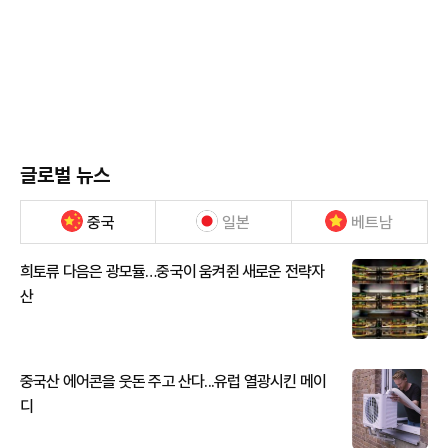
글로벌 뉴스
중국
일본
베트남
희토류 다음은 광모듈…중국이 움켜쥔 새로운 전략자
산
중국산 에어콘을 웃돈 주고 산다...유럽 열광시킨 메이
디