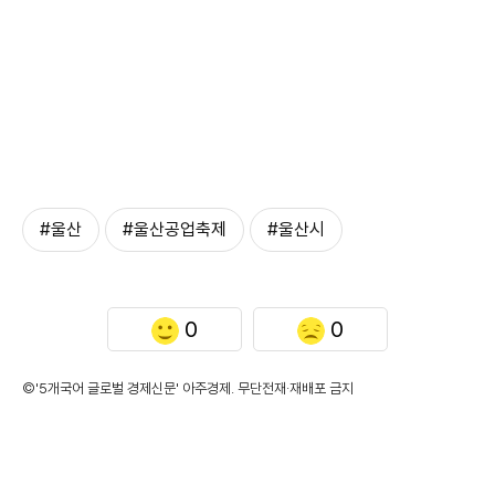
#울산
#울산공업축제
#울산시
0
0
©'5개국어 글로벌 경제신문' 아주경제. 무단전재·재배포 금지