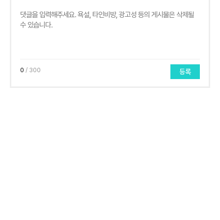
0
/ 300
등록