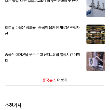
같은 출발, 다른 결말...CXMT와 푸젠진화의 첫 단추
희토류 다음은 광모듈…중국이 움켜쥔 새로운 전략자
산
중국산 에어콘을 웃돈 주고 산다...유럽 열광시킨 메이
디
중국뉴스
더보기
추천기사