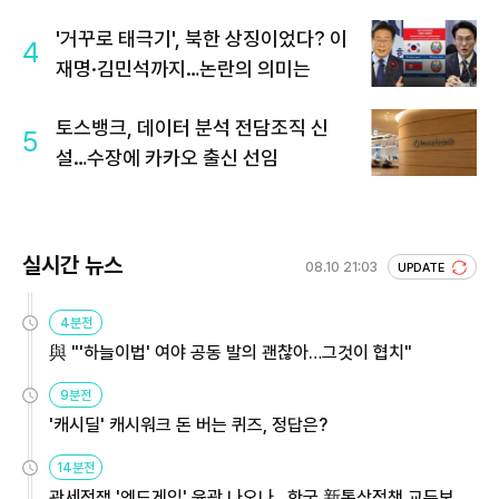
'거꾸로 태극기', 북한 상징이었다? 이
4
재명·김민석까지…논란의 의미는
토스뱅크, 데이터 분석 전담조직 신
5
설…수장에 카카오 출신 선임
실시간 뉴스
08.10 21:03
UPDATE
4분전
與 "'하늘이법' 여야 공동 발의 괜찮아…그것이 협치"
9분전
'캐시딜' 캐시워크 돈 버는 퀴즈, 정답은?
14분전
관세전쟁 '엔드게임' 윤곽 나오나…한국 新통상정책 교두보 활