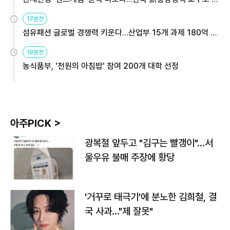
용해야
17분전
섬유패션 글로벌 경쟁력 키운다…산업부 15개 과제 180억 지
원
18분전
농식품부, '천원의 아침밥' 참여 200개 대학 선정
아주PICK >
광복절 앞두고 "김구는 빨갱이"…서
울우유 불매 주장에 황당
'거꾸로 태극기'에 분노한 김희철, 결
국 사과…"제 잘못"