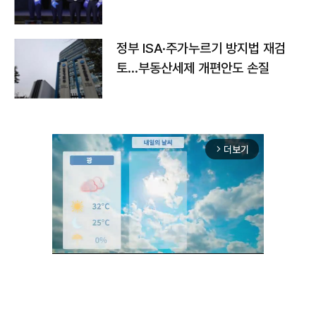
정부 ISA·주가누르기 방지법 재검
토…부동산세제 개편안도 손질
더보기
arrow_forward_ios
Unmute