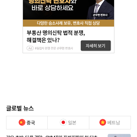
글로벌 뉴스
중국
일본
베트남