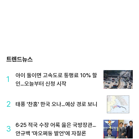
트렌드뉴스
아이 둘이면 고속도로 통행료 10% 할
1
인…오늘부터 신청 시작
2
태풍 '찬홈' 한국 오나…예상 경로 보니
6·25 적국 수장 어록 읊은 국방장관…
3
안규백 '마오쩌둥 발언'에 자질론