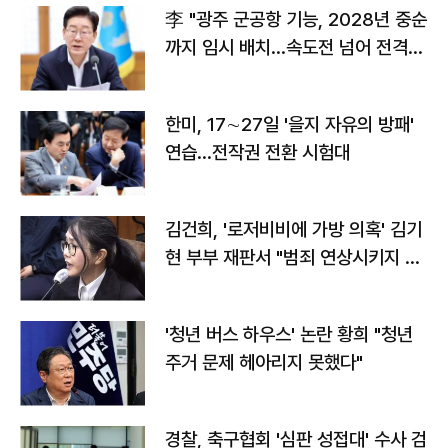
李 "광주 군공항 기능, 2028년 중순
까지 임시 배치…속도전 넘어 전격
전"
한미, 17∼27일 '을지 자유의 방패'
연습…전작권 전환 시험대
김건희, '로저비비에 가방 의혹' 김기
현 부부 재판서 "범죄 연상시키지 말
라"
'청년 버스 하우스' 논란 황희 "청년
주거 문제 헤아리지 못했다"
경찰, 축구협회 '심판 성접대' 수사 검