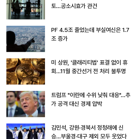
토…공소시효가 관건
PF 4.5조 줄었는데 부실여신은 1.7
조 증가
미 상원, '클래리티법' 표결 없이 휴
회…11월 중간선거 전 처리 불투명
트럼프 "이란에 수위 낮춰 대응"…추
가 공격 대신 경제 압박
김민석, 강원·경북서 정청래에 신
승…부울경·대구 제외 모두 웃었다