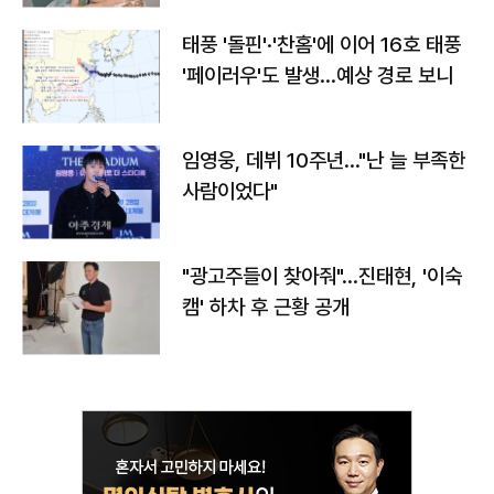
태풍 '돌핀'·'찬홈'에 이어 16호 태풍
'페이러우'도 발생…예상 경로 보니
임영웅, 데뷔 10주년…"난 늘 부족한
사람이었다"
"광고주들이 찾아줘"…진태현, '이숙
캠' 하차 후 근황 공개