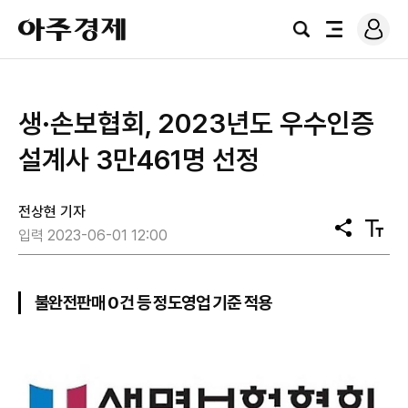
로
아
그
검
전
주
인
색
체
경
메
제
뉴
생·손보협회, 2023년도 우수인증
설계사 3만461명 선정
전상현 기자
공
텍
입력 2023-06-01 12:00
유
스
트
크
기
불완전판매 0건 등 정도영업 기준 적용