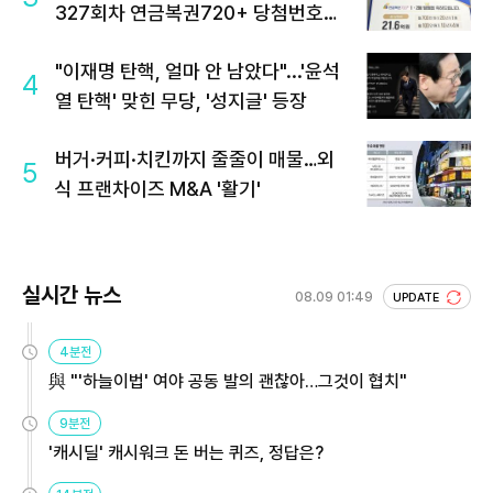
327회차 연금복권720+ 당첨번호조
회 주목
"이재명 탄핵, 얼마 안 남았다"...'윤석
4
열 탄핵' 맞힌 무당, '성지글' 등장
버거·커피·치킨까지 줄줄이 매물…외
5
식 프랜차이즈 M&A '활기'
실시간 뉴스
08.09 01:49
UPDATE
4분전
與 "'하늘이법' 여야 공동 발의 괜찮아…그것이 협치"
9분전
'캐시딜' 캐시워크 돈 버는 퀴즈, 정답은?