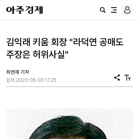
로
아
그
검
전
주
인
색
체
경
메
제
뉴
김익래 키움 회장 "라덕연 공매도
주장은 허위사실"
최연재 기자
공
텍
입력 2023-05-03 17:25
유
스
트
크
기