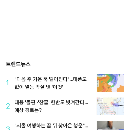
트렌드뉴스
"다음 주 기온 뚝 떨어진다"…태풍도
1
없이 열돔 박살 낸 '이것'
태풍 '돌핀'·'찬홈' 한반도 빗겨간다…
2
예상 경로는?
"서울 여행하는 꿈 뒤 찾아온 행운"…
3