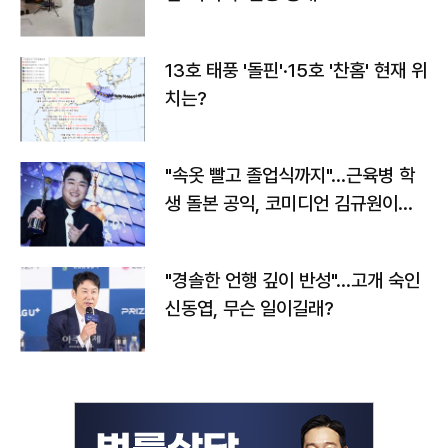
13호 태풍 '돌핀'·15호 '찬홈' 현재 위
치는?
"속옷 빨고 졸업식까지"…근육병 학
생 돌본 공익, 코미디언 김규원이었
다
"경솔한 언행 깊이 반성"…고개 숙인
신동엽, 무슨 일이길래?