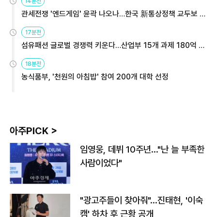
14분전
관세전쟁 '엔드게임' 윤곽 나오나…한국 新통상정책 교두보 활
용해야
17분전
섬유패션 글로벌 경쟁력 키운다…산업부 15개 과제 180억 지
원
18분전
농식품부, '천원의 아침밥' 참여 200개 대학 선정
아주PICK >
임영웅, 데뷔 10주년…"난 늘 부족한
사람이었다"
"광고주들이 찾아줘"…진태현, '이숙
캠' 하차 후 근황 공개