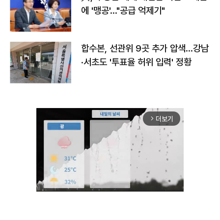
에 '맹공'…"공급 억제기"
합수본, 선관위 9곳 추가 압색…강남
·서초도 '투표율 허위 입력' 정황
더보기
arrow_forward_ios
Mute