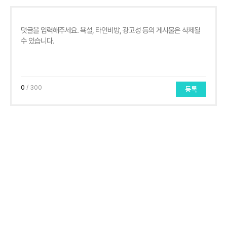
0
/ 300
등록