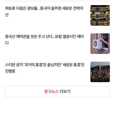
희토류 다음은 광모듈…중국이 움켜쥔 새로운 전략자
산
중국산 에어콘을 웃돈 주고 산다...유럽 열광시킨 메이
디
스티븐 로치 '과거의 홍콩'은 끝났지만 '새로운 홍콩'은
진행중
중국뉴스
더보기