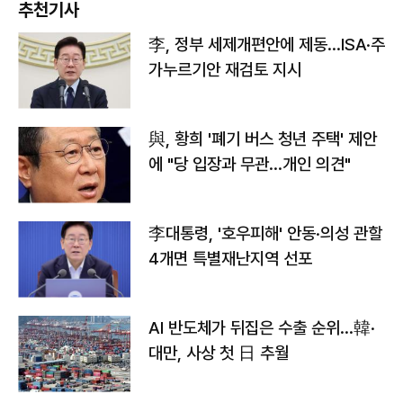
추천기사
李, 정부 세제개편안에 제동…ISA·주
가누르기안 재검토 지시
與, 황희 '폐기 버스 청년 주택' 제안
에 "당 입장과 무관…개인 의견"
李대통령, '호우피해' 안동·의성 관할
4개면 특별재난지역 선포
AI 반도체가 뒤집은 수출 순위…韓·
대만, 사상 첫 日 추월