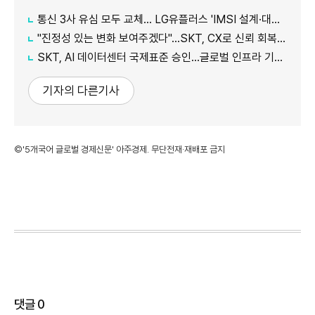
통신 3사 유심 모두 교체… LG유플러스 'IMSI 설계·대응 시점' 놓고 갑론을박
"진정성 있는 변화 보여주겠다"…SKT, CX로 신뢰 회복 나선다
SKT, AI 데이터센터 국제표준 승인…글로벌 인프라 기준 제시
기자의 다른기사
©'5개국어 글로벌 경제신문' 아주경제. 무단전재·재배포 금지
댓글
0