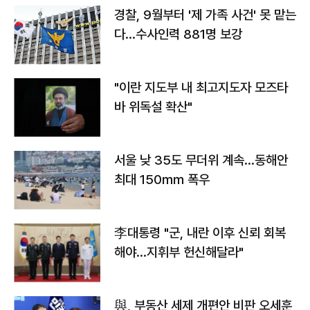
경찰, 9월부터 '제 가족 사건' 못 맡는
다…수사인력 881명 보강
"이란 지도부 내 최고지도자 모즈타
바 위독설 확산"
서울 낮 35도 무더위 계속…동해안
최대 150㎜ 폭우
李대통령 "군, 내란 이후 신뢰 회복
해야…지휘부 헌신해달라"
與, 부동산 세제 개편안 비판 오세훈