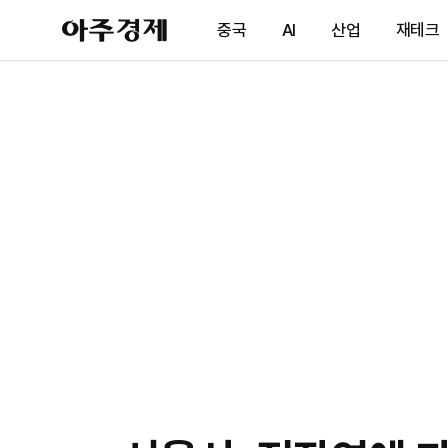
아
중국
AI
산업
재테크
주
경
제