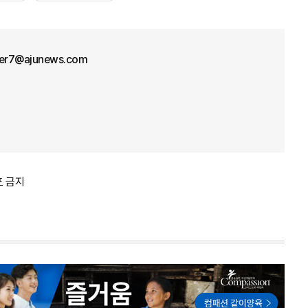
cer7@ajunews.com
포 금지