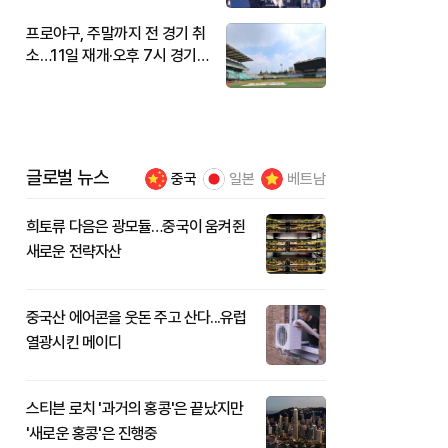
프로야구, 주말까지 전 경기 취
소…11일 재개·오후 7시 경기
시작
글로벌 뉴스
중국
일본
베트남
희토류 다음은 광모듈…중국이 움켜쥔
새로운 전략자산
중국산 에어콘을 웃돈 주고 산다...유럽
열광시킨 메이디
스티븐 로치 '과거의 홍콩'은 끝났지만
'새로운 홍콩'은 진행중