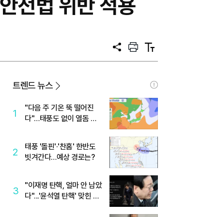
도안전법 위반 적용
공
프
텍
유
린
스
트
트
크
기
트렌드 뉴스
"다음 주 기온 뚝 떨어진
1
다"…태풍도 없이 열돔 박
살 낸 '이것'
태풍 '돌핀'·'찬홈' 한반도
2
빗겨간다…예상 경로는?
"이재명 탄핵, 얼마 안 남았
3
다"...'윤석열 탄핵' 맞힌 무
당, '성지글' 등장