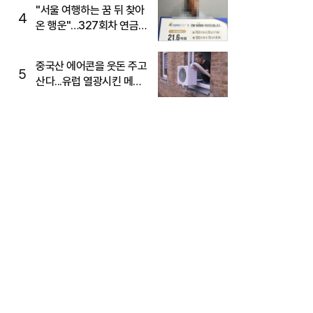
"서울 여행하는 꿈 뒤 찾아
4
온 행운"…327회차 연금
복권720+ 당첨번호조회
주목
중국산 에어콘을 웃돈 주고
5
산다...유럽 열광시킨 메이
디