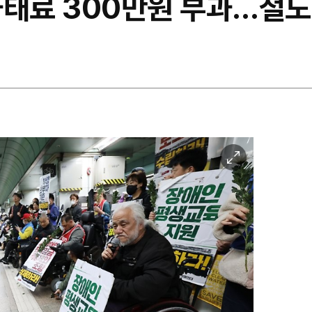
과태료 300만원 부과…철
이
미
지
확
대