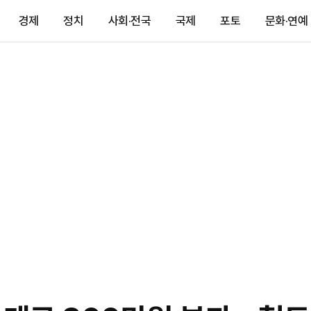
경제
정치
사회·전국
국제
포토
문화·연예