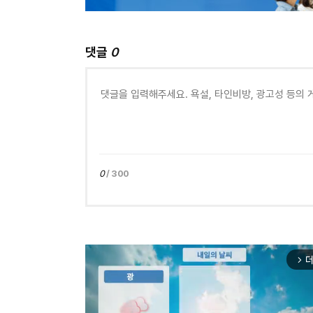
댓글
0
0
/ 300
더
arrow_forward_ios