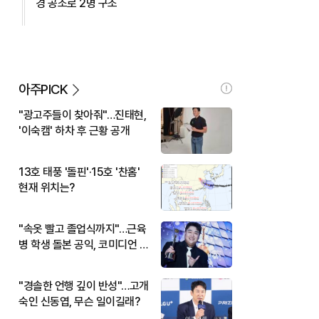
경 공조로 2명 구조
아주PICK
"광고주들이 찾아줘"…진태현,
'이숙캠' 하차 후 근황 공개
13호 태풍 '돌핀'·15호 '찬홈'
현재 위치는?
"속옷 빨고 졸업식까지"…근육
병 학생 돌본 공익, 코미디언 김
규원이었다
"경솔한 언행 깊이 반성"…고개
숙인 신동엽, 무슨 일이길래?