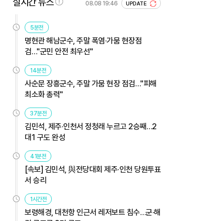
실시간 뉴스
08.08 19:46
UPDATE
5분전
명현관 해남군수, 주말 폭염·가뭄 현장점
검…"군민 안전 최우선"
14분전
사순문 장흥군수, 주말 가뭄 현장 점검…"피해
최소화 총력"
37분전
김민석, 제주·인천서 정청래 누르고 2승째…2
대1 구도 완성
41분전
[속보] 김민석, 與전당대회 제주·인천 당원투표
서 승리
1시간전
보령해경, 대천항 인근서 레저보트 침수…군·해