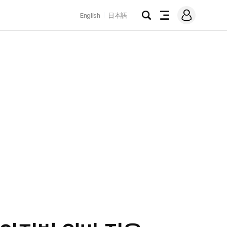
로
English
日本語
그
검
전
인
색
체
메
뉴