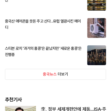
산
중국산 에어콘을 웃돈 주고 산다...유럽 열광시킨 메이
디
스티븐 로치 '과거의 홍콩'은 끝났지만 '새로운 홍콩'은
진행중
중국뉴스
더보기
추천기사
李, 정부 세제개편안에 제동…ISA·주