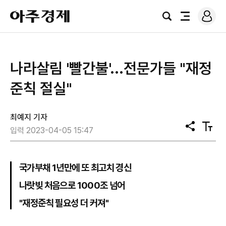
로
아
그
검
전
주
인
색
체
경
메
제
뉴
나라살림 '빨간불'...전문가들 "재정
준칙 절실"
최예지 기자
공
텍
입력 2023-04-05 15:47
유
스
트
크
기
국가부채 1년만에 또 최고치 경신
나랏빚 처음으로 1000조 넘어
"재정준칙 필요성 더 커져"