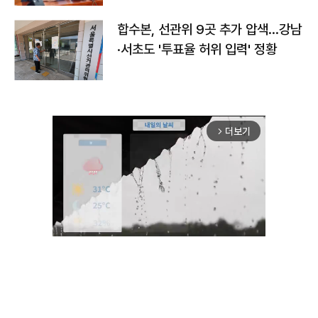
합수본, 선관위 9곳 추가 압색…강남
·서초도 '투표율 허위 입력' 정황
더보기
arrow_forward_ios
Mute