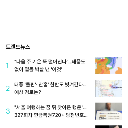
트렌드뉴스
"다음 주 기온 뚝 떨어진다"…태풍도
1
없이 열돔 박살 낸 '이것'
태풍 '돌핀'·'찬홈' 한반도 빗겨간다…
2
예상 경로는?
"서울 여행하는 꿈 뒤 찾아온 행운"…
3
327회차 연금복권720+ 당첨번호조
회 주목