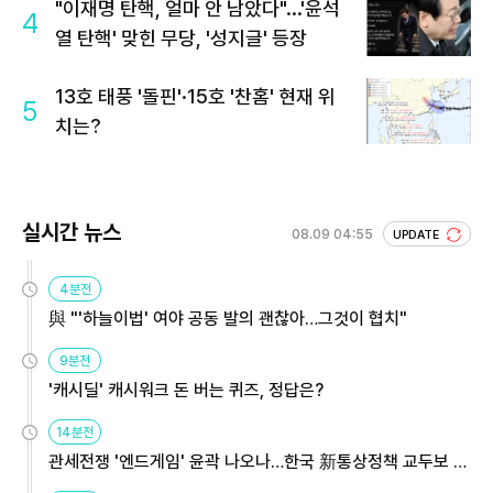
"이재명 탄핵, 얼마 안 남았다"...'윤석
4
열 탄핵' 맞힌 무당, '성지글' 등장
13호 태풍 '돌핀'·15호 '찬홈' 현재 위
5
치는?
실시간 뉴스
08.09 04:55
UPDATE
4분전
與 "'하늘이법' 여야 공동 발의 괜찮아…그것이 협치"
9분전
'캐시딜' 캐시워크 돈 버는 퀴즈, 정답은?
14분전
관세전쟁 '엔드게임' 윤곽 나오나…한국 新통상정책 교두보 활
용해야