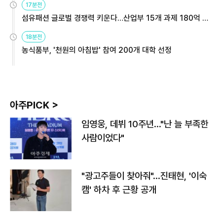
17분전
섬유패션 글로벌 경쟁력 키운다…산업부 15개 과제 180억 지
원
18분전
농식품부, '천원의 아침밥' 참여 200개 대학 선정
아주PICK >
임영웅, 데뷔 10주년…"난 늘 부족한
사람이었다"
"광고주들이 찾아줘"…진태현, '이숙
캠' 하차 후 근황 공개