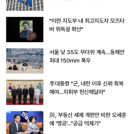
"이란 지도부 내 최고지도자 모즈타
바 위독설 확산"
서울 낮 35도 무더위 계속…동해안
최대 150㎜ 폭우
李대통령 "군, 내란 이후 신뢰 회복
해야…지휘부 헌신해달라"
與, 부동산 세제 개편안 비판 오세훈
에 '맹공'…"공급 억제기"