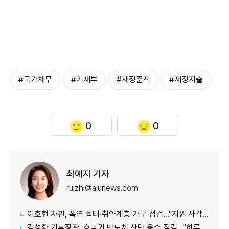
#국가채무
#기재부
#재정준칙
#재정지출
0
0
최예지 기자
ruizhi@ajunews.com
이호현 차관, 폭염 쉼터·취약계층 가구 점검…"지원 사각지대 최소화"
김성환 기후장관, 호남권 반도체 산단 용수 점검…"하루 30만t 재이용수 공급"