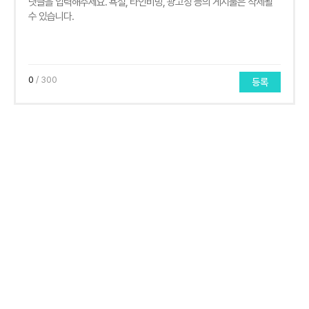
0
/ 300
등록