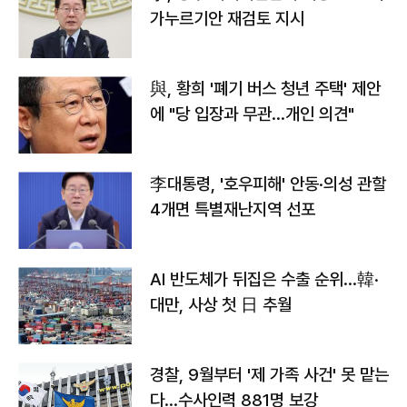
가누르기안 재검토 지시
與, 황희 '폐기 버스 청년 주택' 제안
에 "당 입장과 무관…개인 의견"
李대통령, '호우피해' 안동·의성 관할
4개면 특별재난지역 선포
AI 반도체가 뒤집은 수출 순위…韓·
대만, 사상 첫 日 추월
경찰, 9월부터 '제 가족 사건' 못 맡는
다…수사인력 881명 보강