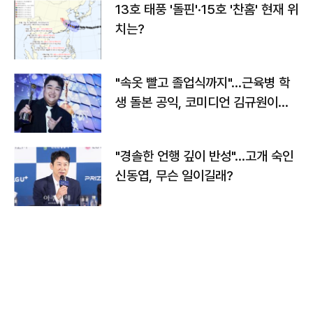
13호 태풍 '돌핀'·15호 '찬홈' 현재 위
치는?
"속옷 빨고 졸업식까지"…근육병 학
생 돌본 공익, 코미디언 김규원이었
다
"경솔한 언행 깊이 반성"…고개 숙인
신동엽, 무슨 일이길래?