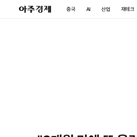
아
중국
AI
산업
재테크
주
경
제