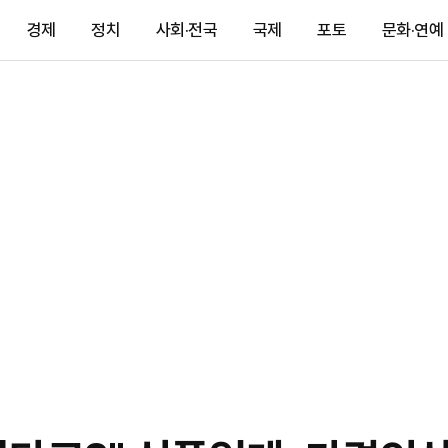
경제
정치
사회·전국
국제
포토
문화·연예