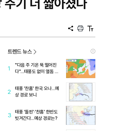
상 주기 더 짧아졌다
공
프
텍
유
린
스
트
트
크
기
트렌드 뉴스
"다음 주 기온 뚝 떨어진
1
다"…태풍도 없이 열돔 박
살 낸 '이것'
태풍 '찬홈' 한국 오나…예
2
상 경로 보니
태풍 '돌핀'·'찬홈' 한반도
3
빗겨간다…예상 경로는?