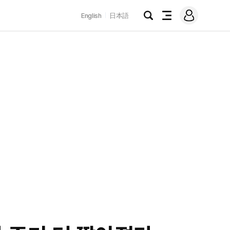
로
English
日本語
그
검
전
인
색
체
메
뉴