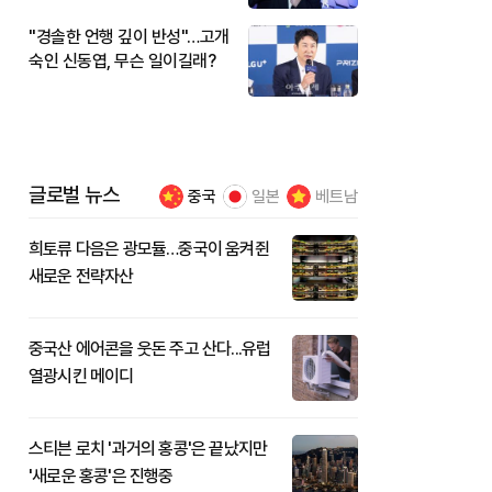
"경솔한 언행 깊이 반성"…고개
숙인 신동엽, 무슨 일이길래?
글로벌 뉴스
중국
일본
베트남
희토류 다음은 광모듈…중국이 움켜쥔
새로운 전략자산
중국산 에어콘을 웃돈 주고 산다...유럽
열광시킨 메이디
스티븐 로치 '과거의 홍콩'은 끝났지만
'새로운 홍콩'은 진행중