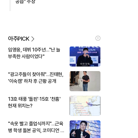
공습" 주장
아주PICK
임영웅, 데뷔 10주년…"난 늘
부족한 사람이었다"
"광고주들이 찾아줘"…진태현,
'이숙캠' 하차 후 근황 공개
13호 태풍 '돌핀'·15호 '찬홈'
현재 위치는?
"속옷 빨고 졸업식까지"…근육
병 학생 돌본 공익, 코미디언 김
규원이었다