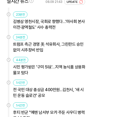
실시간 뉴스
08.09 21:43
UPDATE
23분전
김병삼 영천시장, 국회로 향했다…'마사회 본사
이전·광역철도' 사수 총력전
34분전
트럼프 측근 경영 美 석유회사, 그린란드 승인
없이 시추장비 반입
44분전
시민 평가받은 '구미 5味'…지역 농식품 상용화
물꼬 텄다
1시간전
전 국민 대상 총상금 400만원...김천시, '새 시
민 운동 슬로건' 공모
1시간전
후티 반군 "예멘 남서부 모카 주둔 사우디 병력