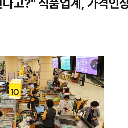
린다고?" 식품업계, 가격인
이
미
지
확
대