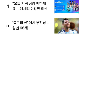
"오늘 저녁 상암 피하세
4
요"…맨시티·이강인·리센느
뜬다, 6호선 혼잡 예상
'축구의 신' 메시 부친상…
5
향년 68세