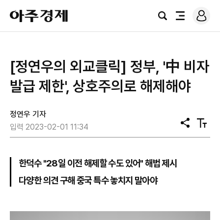
로
아
그
검
전
주
인
색
체
경
메
제
뉴
[정연우의 외교클릭] 정부, '中 비자
발급 제한', 상호주의로 해제해야
정연우 기자
공
텍
입력 2023-02-01 11:34
유
스
트
크
기
한덕수 "28일 이전 해제할 수도 있어" 해법 제시
다양한 의견 구해 중국 특수 놓치지 말아야