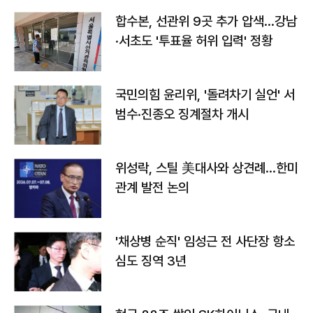
합수본, 선관위 9곳 추가 압색…강남
·서초도 '투표율 허위 입력' 정황
국민의힘 윤리위, '돌려차기 실언' 서
범수·진종오 징계절차 개시
위성락, 스틸 美대사와 상견례…한미
관계 발전 논의
'채상병 순직' 임성근 전 사단장 항소
심도 징역 3년