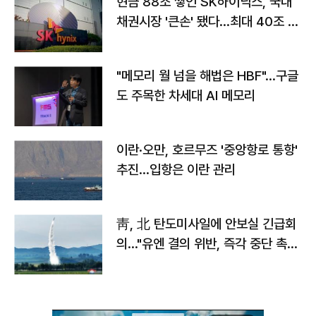
현금 88조 쌓인 SK하이닉스, 국내
채권시장 '큰손' 됐다…최대 40조 투
자
"메모리 월 넘을 해법은 HBF"…구글
도 주목한 차세대 AI 메모리
이란·오만, 호르무즈 '중앙항로 통항'
추진…입항은 이란 관리
靑, 北 탄도미사일에 안보실 긴급회
의…"유엔 결의 위반, 즉각 중단 촉
구"