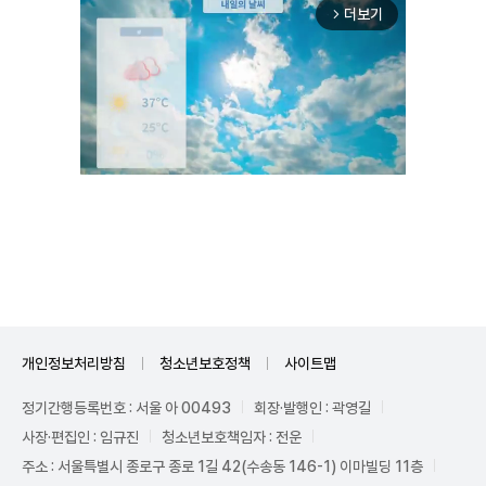
더보기
arrow_forward_ios
Unmute
개인정보처리방침
청소년보호정책
사이트맵
정기간행등록번호 : 서울 아 00493
회장·발행인 : 곽영길
사장·편집인 : 임규진
청소년보호책임자 : 전운
주소 : 서울특별시 종로구 종로 1길 42(수송동 146-1) 이마빌딩 11층