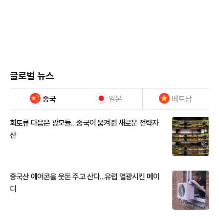
글로벌 뉴스
중국
일본
베트남
희토류 다음은 광모듈…중국이 움켜쥔 새로운 전략자
산
중국산 에어콘을 웃돈 주고 산다...유럽 열광시킨 메이
디