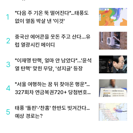
"다음 주 기온 뚝 떨어진다"…태풍도
1
없이 열돔 박살 낸 '이것'
중국산 에어콘을 웃돈 주고 산다...유
2
럽 열광시킨 메이디
"이재명 탄핵, 얼마 안 남았다"...'윤석
3
열 탄핵' 맞힌 무당, '성지글' 등장
"서울 여행하는 꿈 뒤 찾아온 행운"…
4
327회차 연금복권720+ 당첨번호조
회 주목
태풍 '돌핀'·'찬홈' 한반도 빗겨간다…
5
예상 경로는?