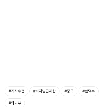
#기자수첩
#비자발급제한
#중국
#한덕수
#외교부