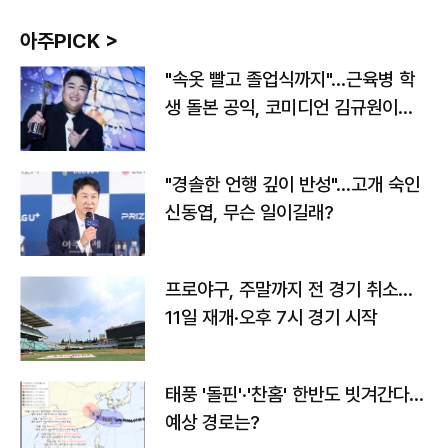
아주PICK >
"속옷 빨고 졸업식까지"…근육병 학
생 돌본 공익, 코미디언 김규원이었
다
"경솔한 언행 깊이 반성"…고개 숙인
신동엽, 무슨 일이길래?
프로야구, 주말까지 전 경기 취소…
11일 재개·오후 7시 경기 시작
태풍 '돌핀'·'찬홈' 한반도 빗겨간다…
예상 경로는?