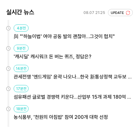
실시간 뉴스
08.07 21:25
UPDATE
4분전
與 "'하늘이법' 여야 공동 발의 괜찮아…그것이 협치"
9분전
'캐시딜' 캐시워크 돈 버는 퀴즈, 정답은?
14분전
관세전쟁 '엔드게임' 윤곽 나오나…한국 新통상정책 교두보 활
용해야
17분전
섬유패션 글로벌 경쟁력 키운다…산업부 15개 과제 180억 지
원
18분전
농식품부, '천원의 아침밥' 참여 200개 대학 선정