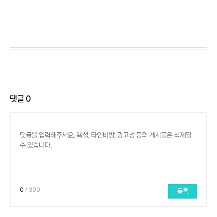
댓글
0
0
/ 300
등록