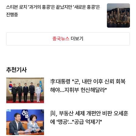
스티븐 로치 '과거의 홍콩'은 끝났지만 '새로운 홍콩'은
진행중
중국뉴스
더보기
추천기사
李대통령 "군, 내란 이후 신뢰 회복
해야…지휘부 헌신해달라"
與, 부동산 세제 개편안 비판 오세훈
에 '맹공'…"공급 억제기"