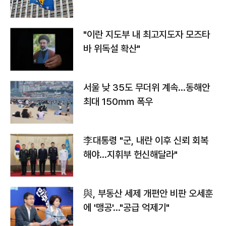
"이란 지도부 내 최고지도자 모즈타
바 위독설 확산"
서울 낮 35도 무더위 계속…동해안
최대 150㎜ 폭우
李대통령 "군, 내란 이후 신뢰 회복
해야…지휘부 헌신해달라"
與, 부동산 세제 개편안 비판 오세훈
에 '맹공'…"공급 억제기"