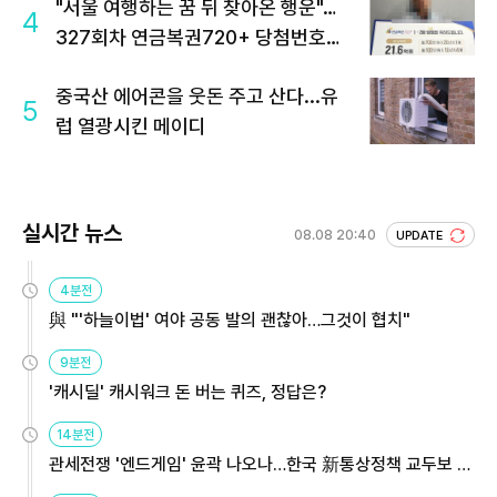
"서울 여행하는 꿈 뒤 찾아온 행운"…
4
327회차 연금복권720+ 당첨번호조
회 주목
중국산 에어콘을 웃돈 주고 산다...유
5
럽 열광시킨 메이디
실시간 뉴스
08.08 20:40
UPDATE
4분전
與 "'하늘이법' 여야 공동 발의 괜찮아…그것이 협치"
9분전
'캐시딜' 캐시워크 돈 버는 퀴즈, 정답은?
14분전
관세전쟁 '엔드게임' 윤곽 나오나…한국 新통상정책 교두보 활
용해야