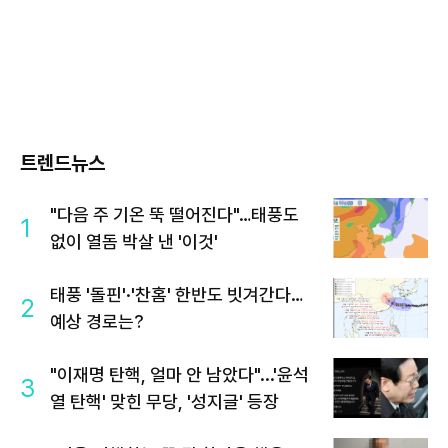
트렌드뉴스
"다음 주 기온 뚝 떨어진다"…태풍도
1
없이 열돔 박살 낸 '이것'
태풍 '돌핀'·'찬홈' 한반도 빗겨간다…
2
예상 경로는?
"이재명 탄핵, 얼마 안 남았다"...'윤석
3
열 탄핵' 맞힌 무당, '성지글' 등장