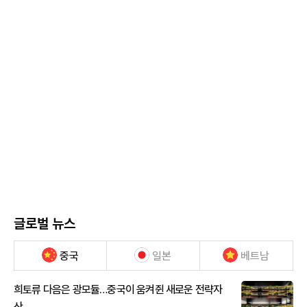
글로벌 뉴스
중국
일본
베트남
희토류 다음은 광모듈…중국이 움켜쥔 새로운 전략자
산