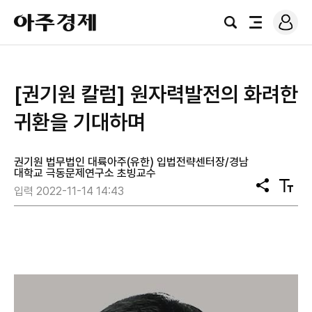
로
아
그
검
전
주
인
색
체
경
메
제
뉴
[권기원 칼럼] 원자력발전의 화려한
귀환을 기대하며
권기원 법무법인 대륙아주(유한) 입법전략센터장/경남
대학교 극동문제연구소 초빙교수
공
텍
입력 2022-11-14 14:43
유
스
트
크
기