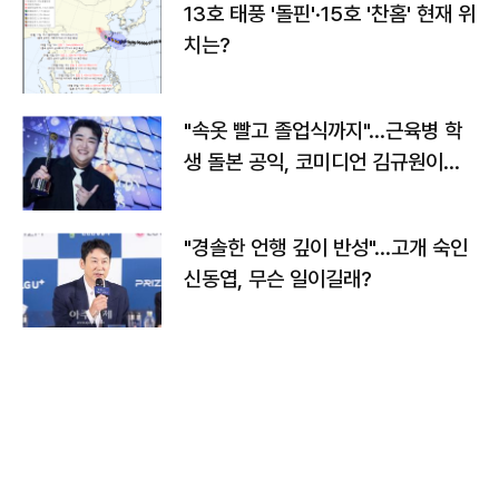
13호 태풍 '돌핀'·15호 '찬홈' 현재 위
치는?
"속옷 빨고 졸업식까지"…근육병 학
생 돌본 공익, 코미디언 김규원이었
다
"경솔한 언행 깊이 반성"…고개 숙인
신동엽, 무슨 일이길래?