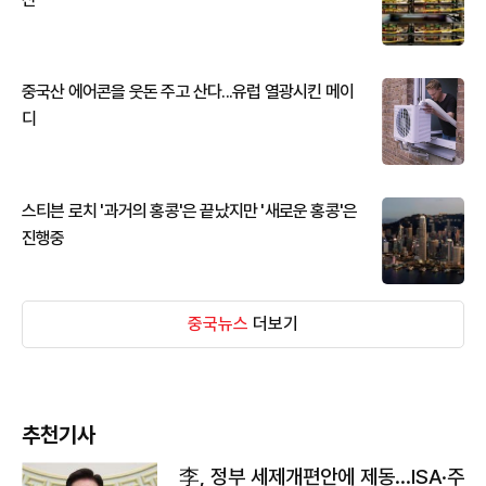
중국산 에어콘을 웃돈 주고 산다...유럽 열광시킨 메이
디
스티븐 로치 '과거의 홍콩'은 끝났지만 '새로운 홍콩'은
진행중
중국뉴스
더보기
추천기사
李, 정부 세제개편안에 제동…ISA·주