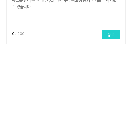
0
/ 300
등록