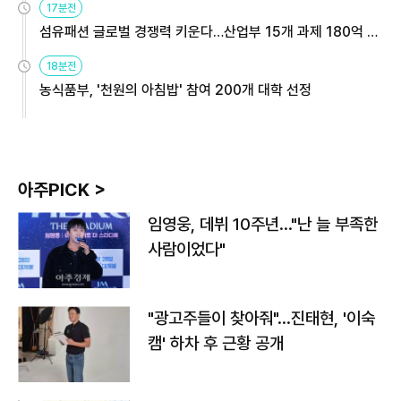
17분전
섬유패션 글로벌 경쟁력 키운다…산업부 15개 과제 180억 지
원
18분전
농식품부, '천원의 아침밥' 참여 200개 대학 선정
아주PICK >
임영웅, 데뷔 10주년…"난 늘 부족한
사람이었다"
"광고주들이 찾아줘"…진태현, '이숙
캠' 하차 후 근황 공개