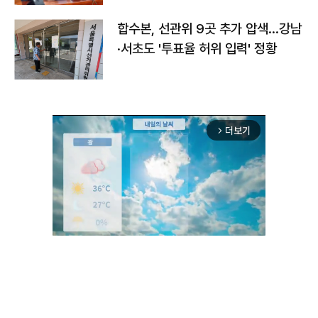
합수본, 선관위 9곳 추가 압색…강남
·서초도 '투표율 허위 입력' 정황
더보기
arrow_forward_ios
Unmute