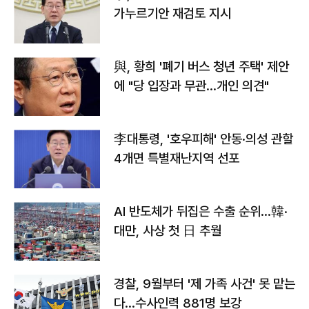
가누르기안 재검토 지시
與, 황희 '폐기 버스 청년 주택' 제안
에 "당 입장과 무관…개인 의견"
李대통령, '호우피해' 안동·의성 관할
4개면 특별재난지역 선포
AI 반도체가 뒤집은 수출 순위…韓·
대만, 사상 첫 日 추월
경찰, 9월부터 '제 가족 사건' 못 맡는
다…수사인력 881명 보강