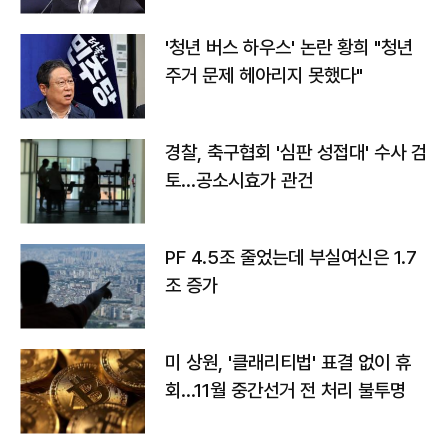
'청년 버스 하우스' 논란 황희 "청년
주거 문제 헤아리지 못했다"
경찰, 축구협회 '심판 성접대' 수사 검
토…공소시효가 관건
PF 4.5조 줄었는데 부실여신은 1.7
조 증가
미 상원, '클래리티법' 표결 없이 휴
회…11월 중간선거 전 처리 불투명