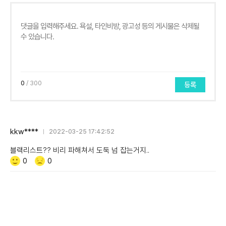
0
/ 300
등록
kkw****
2022-03-25 17:42:52
블랙리스트?? 비리 파해쳐서 도둑 넘 잡는거지..
Like/Dislike
공
비
0
0
감
공
감