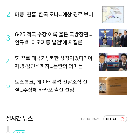
2
태풍 '찬홈' 한국 오나…예상 경로 보니
6·25 적국 수장 어록 읊은 국방장관…
3
안규백 '마오쩌둥 발언'에 자질론
'거꾸로 태극기', 북한 상징이었다? 이
4
재명·김민석까지…논란의 의미는
토스뱅크, 데이터 분석 전담조직 신
5
설…수장에 카카오 출신 선임
실시간 뉴스
08.10 19:29
UPDATE