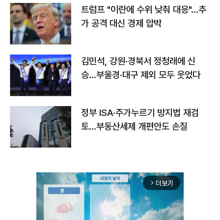
트럼프 "이란에 수위 낮춰 대응"…추
가 공격 대신 경제 압박
김민석, 강원·경북서 정청래에 신
승…부울경·대구 제외 모두 웃었다
정부 ISA·주가누르기 방지법 재검
토…부동산세제 개편안도 손질
더보기
arrow_forward_ios