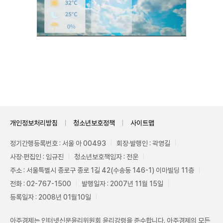
Unmute
개인정보처리방침
청소년보호정책
사이트맵
정기간행등록번호 : 서울 아 00493
회장·발행인 : 곽영길
사장·편집인 : 임규진
청소년보호책임자 : 전운
주소 : 서울특별시 종로구 종로 1길 42(수송동 146-1) 이마빌딩 11층
전화 : 02-767-1500
발행일자 : 2007년 11월 15일
등록일자 : 2008년 01월10일
아주경제는 인터넷신문윤리위원회 윤리강령을 준수합니다. 아주경제의 모든