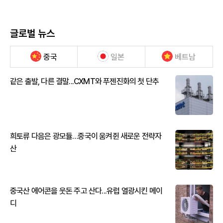
글로벌 뉴스
중국
일본
베트남
같은 출발, 다른 결말...CXMT와 푸젠진화의 첫 단추
희토류 다음은 광모듈…중국이 움켜쥔 새로운 전략자
산
중국산 에어콘을 웃돈 주고 산다...유럽 열광시킨 메이
디