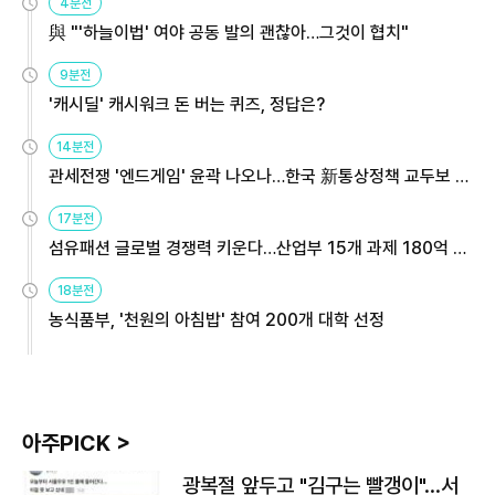
4분전
與 "'하늘이법' 여야 공동 발의 괜찮아…그것이 협치"
9분전
'캐시딜' 캐시워크 돈 버는 퀴즈, 정답은?
14분전
관세전쟁 '엔드게임' 윤곽 나오나…한국 新통상정책 교두보 활
용해야
17분전
섬유패션 글로벌 경쟁력 키운다…산업부 15개 과제 180억 지
원
18분전
농식품부, '천원의 아침밥' 참여 200개 대학 선정
아주PICK >
광복절 앞두고 "김구는 빨갱이"…서