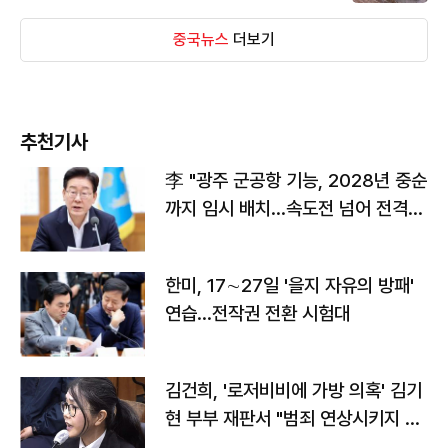
중국뉴스
더보기
추천기사
李 "광주 군공항 기능, 2028년 중순
까지 임시 배치…속도전 넘어 전격
전"
한미, 17∼27일 '을지 자유의 방패'
연습…전작권 전환 시험대
김건희, '로저비비에 가방 의혹' 김기
현 부부 재판서 "범죄 연상시키지 말
라"