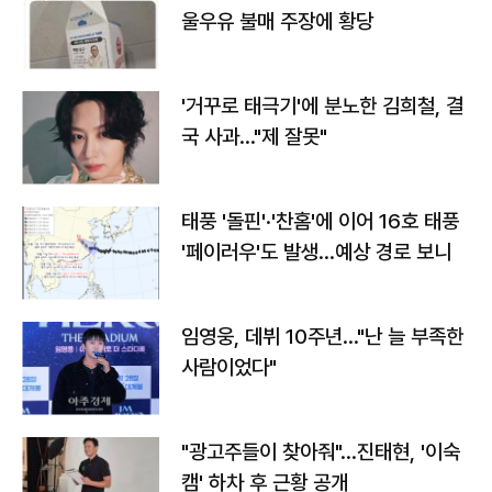
울우유 불매 주장에 황당
'거꾸로 태극기'에 분노한 김희철, 결
국 사과…"제 잘못"
태풍 '돌핀'·'찬홈'에 이어 16호 태풍
'페이러우'도 발생…예상 경로 보니
임영웅, 데뷔 10주년…"난 늘 부족한
사람이었다"
"광고주들이 찾아줘"…진태현, '이숙
캠' 하차 후 근황 공개