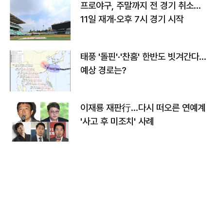
프로야구, 주말까지 전 경기 취소…
11일 재개·오후 7시 경기 시작
태풍 '돌핀'·'찬홈' 한반도 빗겨간다…
예상 경로는?
이재룡 재판行…다시 떠오른 연예계
'사고 후 미조치' 사례