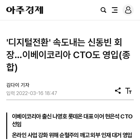
로
아
그
검
전
주
인
색
체
경
메
제
뉴
'디지털전환' 속도내는 신동빈 회
장…이베이코리아 CTO도 영입(종
합)
김다이 기자
공
텍
입력 2022-03-16 18:47
유
스
트
크
기
이베이코리아 출신 나영호 롯데온 대표 이어 현은석 CTO
선임
온라인 사업 강화 위해 순혈주의 깨고 외부 인재 대거 영입