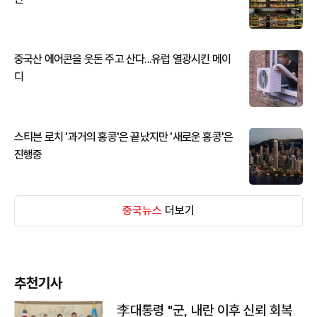
중국산 에어콘을 웃돈 주고 산다...유럽 열광시킨 메이
디
스티븐 로치 '과거의 홍콩'은 끝났지만 '새로운 홍콩'은
진행중
중국뉴스
더보기
추천기사
李대통령 "군, 내란 이후 신뢰 회복