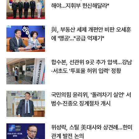
해야…지휘부 헌신해달라"
與, 부동산 세제 개편안 비판 오세훈
에 '맹공'…"공급 억제기"
합수본, 선관위 9곳 추가 압색…강남
·서초도 '투표율 허위 입력' 정황
국민의힘 윤리위, '돌려차기 실언' 서
범수·진종오 징계절차 개시
위성락, 스틸 美대사와 상견례…한미
관계 발전 논의