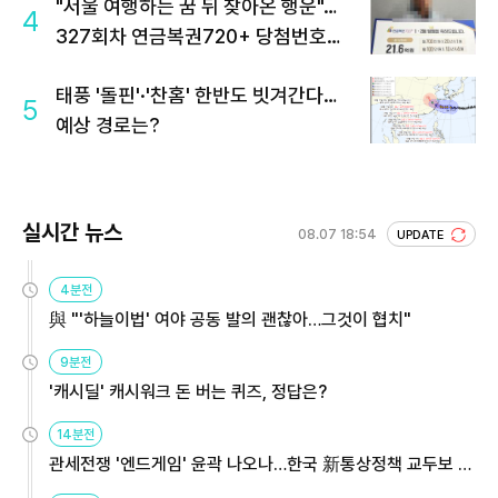
"서울 여행하는 꿈 뒤 찾아온 행운"…
4
327회차 연금복권720+ 당첨번호조
회 주목
태풍 '돌핀'·'찬홈' 한반도 빗겨간다…
5
예상 경로는?
실시간 뉴스
08.07 18:54
UPDATE
4분전
與 "'하늘이법' 여야 공동 발의 괜찮아…그것이 협치"
9분전
'캐시딜' 캐시워크 돈 버는 퀴즈, 정답은?
14분전
관세전쟁 '엔드게임' 윤곽 나오나…한국 新통상정책 교두보 활
용해야