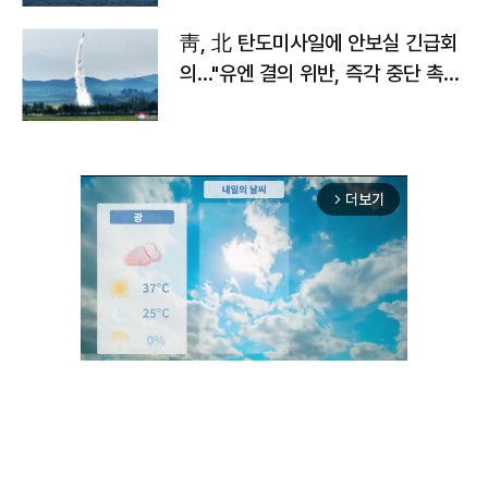
靑, 北 탄도미사일에 안보실 긴급회
의…"유엔 결의 위반, 즉각 중단 촉
구"
더보기
arrow_forward_ios
Unmute