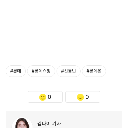
#롯데
#롯데쇼핑
#신동빈
#롯데온
0
0
김다이 기자