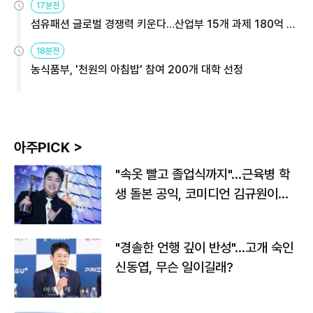
17분전
섬유패션 글로벌 경쟁력 키운다…산업부 15개 과제 180억 지
원
18분전
농식품부, '천원의 아침밥' 참여 200개 대학 선정
아주PICK >
"속옷 빨고 졸업식까지"…근육병 학
생 돌본 공익, 코미디언 김규원이었
다
"경솔한 언행 깊이 반성"…고개 숙인
신동엽, 무슨 일이길래?