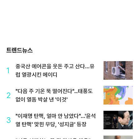
트렌드뉴스
중국산 에어콘을 웃돈 주고 산다...유
1
럽 열광시킨 메이디
"다음 주 기온 뚝 떨어진다"…태풍도
2
없이 열돔 박살 낸 '이것'
"이재명 탄핵, 얼마 안 남았다"...'윤석
3
열 탄핵' 맞힌 무당, '성지글' 등장