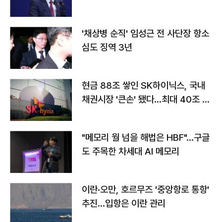
'채상병 순직' 임성근 전 사단장 항소
심도 징역 3년
현금 88조 쌓인 SK하이닉스, 국내
채권시장 '큰손' 됐다…최대 40조 투
자
"메모리 월 넘을 해법은 HBF"…구글
도 주목한 차세대 AI 메모리
이란·오만, 호르무즈 '중앙항로 통항'
추진…입항은 이란 관리