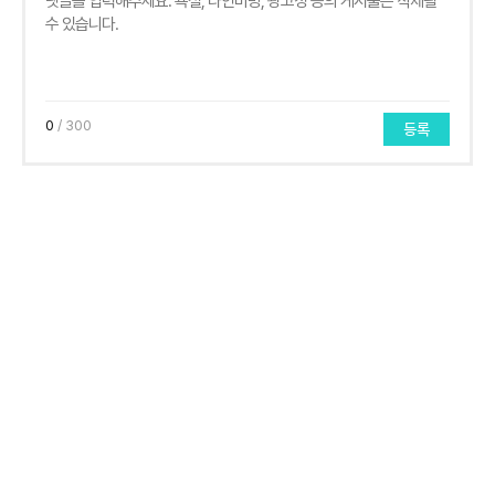
0
/ 300
등록