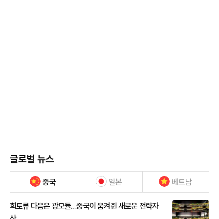
글로벌 뉴스
중국
일본
베트남
희토류 다음은 광모듈…중국이 움켜쥔 새로운 전략자
산