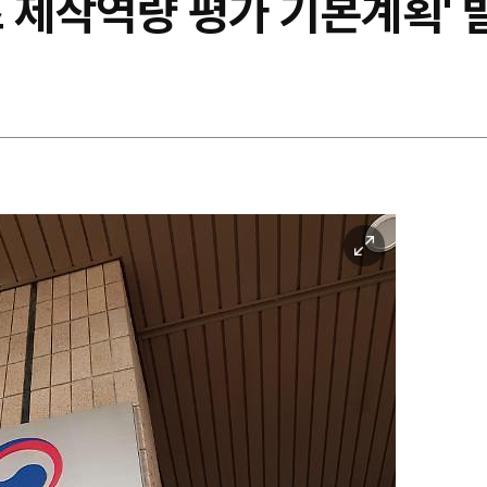
 제작역량 평가 기본계획' 
이
미
지
확
대