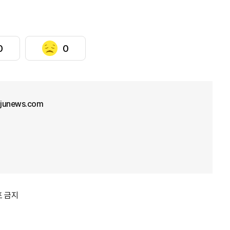
0
0
junews.com
포 금지