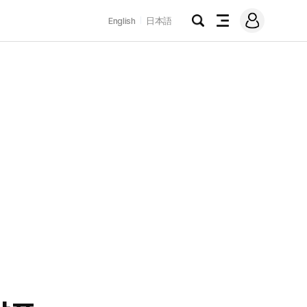
로
English
日本語
그
검
전
인
색
체
메
뉴