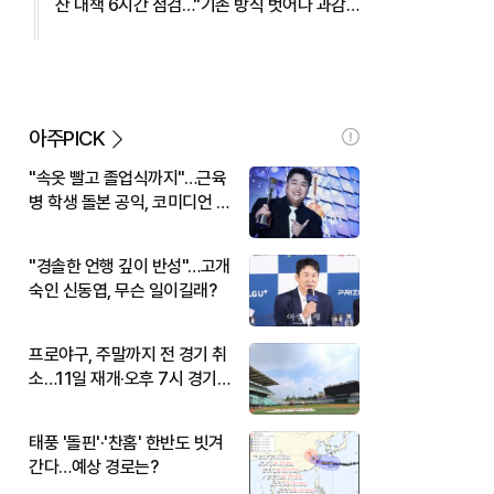
산 대책 6시간 점검…"기존 방식 벗어나 과감
히 실행" 外
아주PICK
"속옷 빨고 졸업식까지"…근육
병 학생 돌본 공익, 코미디언 김
규원이었다
"경솔한 언행 깊이 반성"…고개
숙인 신동엽, 무슨 일이길래?
프로야구, 주말까지 전 경기 취
소…11일 재개·오후 7시 경기
시작
태풍 '돌핀'·'찬홈' 한반도 빗겨
간다…예상 경로는?