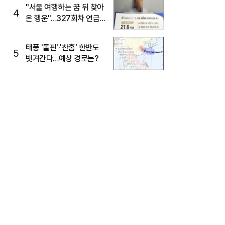
"서울 여행하는 꿈 뒤 찾아
4
온 행운"…327회차 연금
복권720+ 당첨번호조회
주목
태풍 '돌핀'·'찬홈' 한반도
5
빗겨간다…예상 경로는?