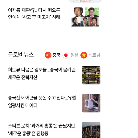
이재룡 재판行…다시 떠오른
연예계 '사고 후 미조치' 사례
글로벌 뉴스
중국
일본
베트남
희토류 다음은 광모듈…중국이 움켜쥔
새로운 전략자산
중국산 에어콘을 웃돈 주고 산다...유럽
열광시킨 메이디
스티븐 로치 '과거의 홍콩'은 끝났지만
'새로운 홍콩'은 진행중