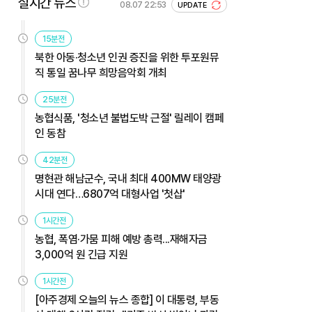
실시간 뉴스
08.07 22:53
UPDATE
15분전
북한 아동·청소년 인권 증진을 위한 투포원뮤
직 통일 꿈나무 희망음악회 개최
25분전
농협식품, '청소년 불법도박 근절' 릴레이 캠페
인 동참
42분전
명현관 해남군수, 국내 최대 400MW 태양광
시대 연다…6807억 대형사업 '첫삽'
1시간전
농협, 폭염·가뭄 피해 예방 총력...재해자금
3,000억 원 긴급 지원
1시간전
[아주경제 오늘의 뉴스 종합] 이 대통령, 부동