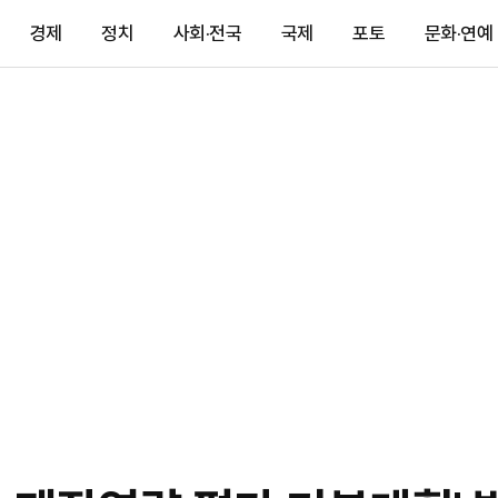
경제
정치
사회·전국
국제
포토
문화·연예