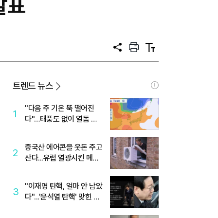
발표
공
프
텍
유
린
스
트
트
크
기
트렌드 뉴스
"다음 주 기온 뚝 떨어진
1
다"…태풍도 없이 열돔 박
살 낸 '이것'
중국산 에어콘을 웃돈 주고
2
산다...유럽 열광시킨 메이
디
"이재명 탄핵, 얼마 안 남았
3
다"...'윤석열 탄핵' 맞힌 무
당, '성지글' 등장