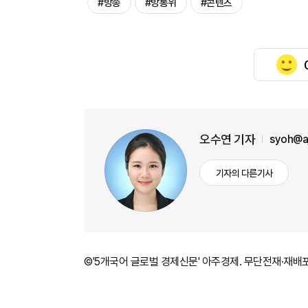
#방송
#방통위
#콘텐츠
오수연 기자
syoh@a
기자의 다른기사
©'5개국어 글로벌 경제신문' 아주경제. 무단전재·재배