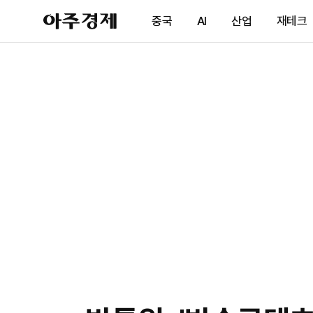
아
중국
AI
산업
재테크
주
경
제