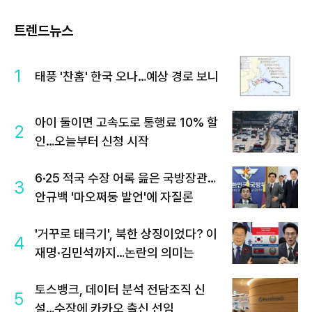
트렌드뉴스
1
태풍 '찬홈' 한국 오나…예상 경로 보니
아이 둘이면 고속도로 통행료 10% 할
2
인…오늘부터 신청 시작
6·25 적국 수장 어록 읊은 국방장관…
3
안규백 '마오쩌둥 발언'에 자질론
'거꾸로 태극기', 북한 상징이었다? 이
4
재명·김민석까지…논란의 의미는
토스뱅크, 데이터 분석 전담조직 신
5
설…수장에 카카오 출신 선임