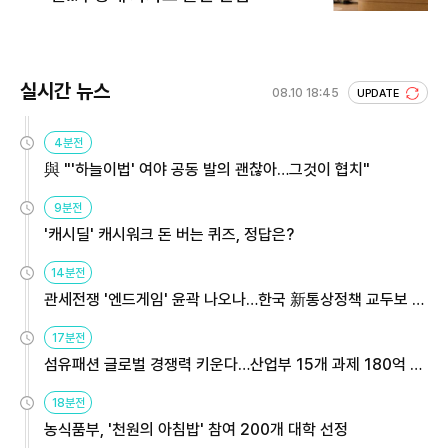
실시간 뉴스
08.10 18:45
UPDATE
4분전
與 "'하늘이법' 여야 공동 발의 괜찮아…그것이 협치"
9분전
'캐시딜' 캐시워크 돈 버는 퀴즈, 정답은?
14분전
관세전쟁 '엔드게임' 윤곽 나오나…한국 新통상정책 교두보 활
용해야
17분전
섬유패션 글로벌 경쟁력 키운다…산업부 15개 과제 180억 지
원
18분전
농식품부, '천원의 아침밥' 참여 200개 대학 선정