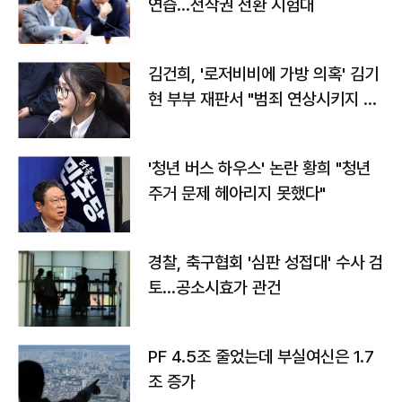
연습…전작권 전환 시험대
김건희, '로저비비에 가방 의혹' 김기
현 부부 재판서 "범죄 연상시키지 말
라"
'청년 버스 하우스' 논란 황희 "청년
주거 문제 헤아리지 못했다"
경찰, 축구협회 '심판 성접대' 수사 검
토…공소시효가 관건
PF 4.5조 줄었는데 부실여신은 1.7
조 증가