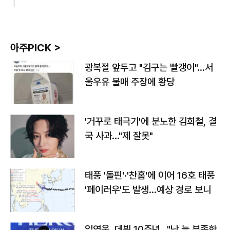
아주PICK >
광복절 앞두고 "김구는 빨갱이"…서
울우유 불매 주장에 황당
'거꾸로 태극기'에 분노한 김희철, 결
국 사과…"제 잘못"
태풍 '돌핀'·'찬홈'에 이어 16호 태풍
'페이러우'도 발생…예상 경로 보니
임영웅, 데뷔 10주년…"난 늘 부족한