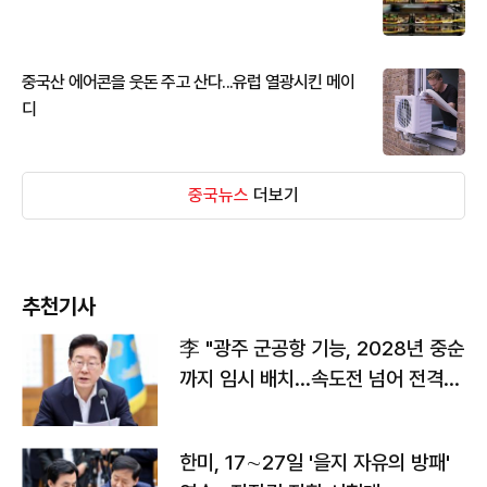
중국산 에어콘을 웃돈 주고 산다...유럽 열광시킨 메이
디
중국뉴스
더보기
추천기사
李 "광주 군공항 기능, 2028년 중순
까지 임시 배치…속도전 넘어 전격
전"
한미, 17∼27일 '을지 자유의 방패'