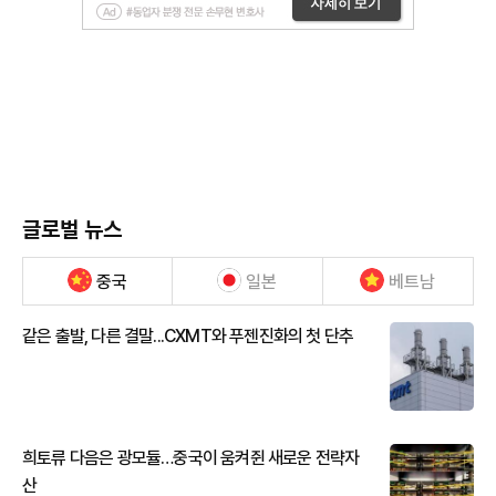
글로벌 뉴스
중국
일본
베트남
같은 출발, 다른 결말...CXMT와 푸젠진화의 첫 단추
희토류 다음은 광모듈…중국이 움켜쥔 새로운 전략자
산