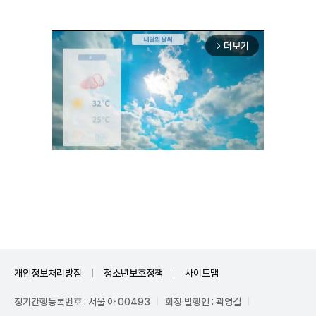
더보기
arrow_forward_ios
Unmute
개인정보처리방침
청소년보호정책
사이트맵
정기간행등록번호 : 서울 아 00493
회장·발행인 : 곽영길