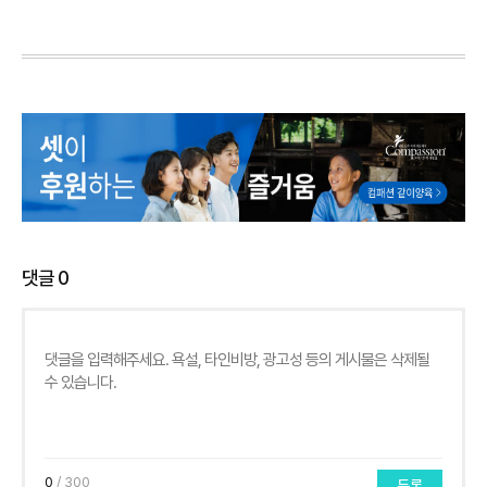
댓글
0
0
/ 300
등록