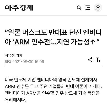
로
아
그
검
전
주
인
색
체
경
메
제
뉴
“일론 머스크도 반대표 던진 엔비디
아 ‘ARM 인수전’…지연 가능성↑”
석유선 기자
공
텍
입력 2021-08-30 16:09
유
스
트
크
기
미국 반도체 기업 엔비디아의 영국 반도체 설계회사
ARM 인수를 두고 주요 기업들의 반대 여론이 거세다.
엔비디아가 ARM을 인수할 경우 반도체 기술 독점을
우려해서다.