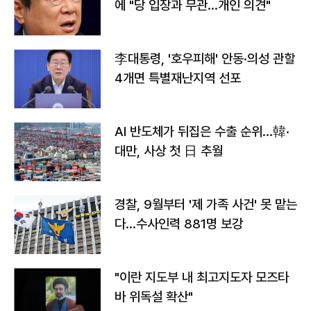
에 "당 입장과 무관…개인 의견"
李대통령, '호우피해' 안동·의성 관할
4개면 특별재난지역 선포
AI 반도체가 뒤집은 수출 순위…韓·
대만, 사상 첫 日 추월
경찰, 9월부터 '제 가족 사건' 못 맡는
다…수사인력 881명 보강
"이란 지도부 내 최고지도자 모즈타
바 위독설 확산"