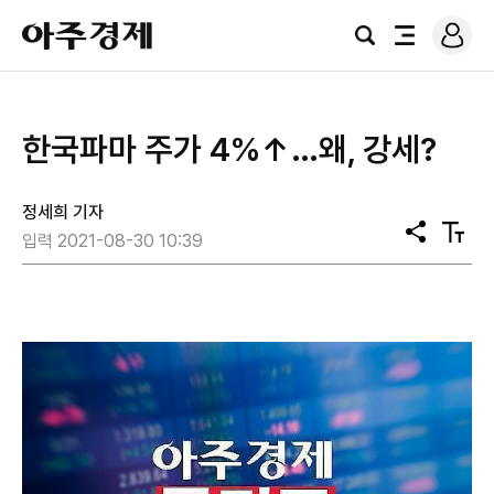
로
아
그
검
전
주
인
색
체
경
메
제
뉴
한국파마 주가 4%↑…왜, 강세?
정세희 기자
공
텍
입력 2021-08-30 10:39
유
스
트
크
기