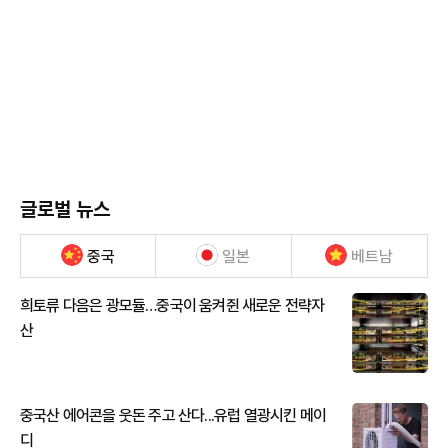
글로벌 뉴스
중국
일본
베트남
희토류 다음은 광모듈…중국이 움켜쥔 새로운 전략자
산
중국산 에어콘을 웃돈 주고 산다...유럽 열광시킨 메이
디