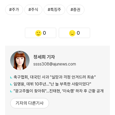
#주가
#주식
#특징주
#증권
0
0
정세희 기자
ssss308@ajunews.com
축구협회, 대국민 사과 "실망과 걱정 안겨드려 죄송"
임영웅, 데뷔 10주년…"난 늘 부족한 사람이었다"
"광고주들이 찾아줘"…진태현, '이숙캠' 하차 후 근황 공개
기자의 다른기사