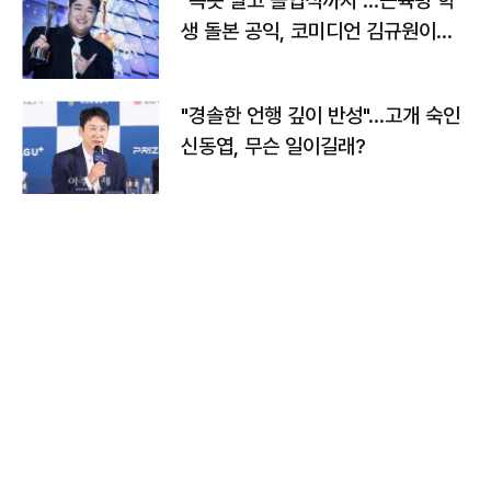
"속옷 빨고 졸업식까지"…근육병 학
생 돌본 공익, 코미디언 김규원이었
다
"경솔한 언행 깊이 반성"…고개 숙인
신동엽, 무슨 일이길래?