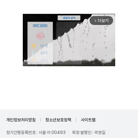
더보기
arrow_forward_ios
Mute
개인정보처리방침
청소년보호정책
사이트맵
정기간행등록번호 : 서울 아 00493
회장·발행인 : 곽영길