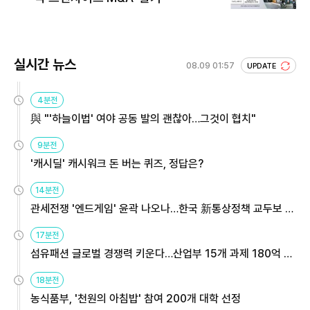
실시간 뉴스
08.09 01:57
UPDATE
4분전
與 "'하늘이법' 여야 공동 발의 괜찮아…그것이 협치"
9분전
'캐시딜' 캐시워크 돈 버는 퀴즈, 정답은?
14분전
관세전쟁 '엔드게임' 윤곽 나오나…한국 新통상정책 교두보 활
용해야
17분전
섬유패션 글로벌 경쟁력 키운다…산업부 15개 과제 180억 지
원
18분전
농식품부, '천원의 아침밥' 참여 200개 대학 선정