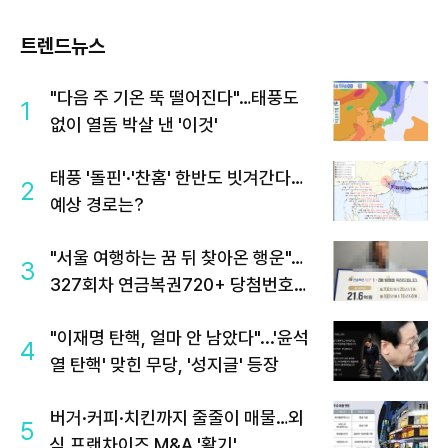
트렌드뉴스
"다음 주 기온 뚝 떨어진다"…태풍도
1
없이 열돔 박살 낸 '이것'
태풍 '돌핀'·'찬홈' 한반도 빗겨간다…
2
예상 경로는?
"서울 여행하는 꿈 뒤 찾아온 행운"…
3
327회차 연금복권720+ 당첨번호조
회 주목
"이재명 탄핵, 얼마 안 남았다"...'윤석
4
열 탄핵' 맞힌 무당, '성지글' 등장
버거·커피·치킨까지 줄줄이 매물…외
5
식 프랜차이즈 M&A '활기'