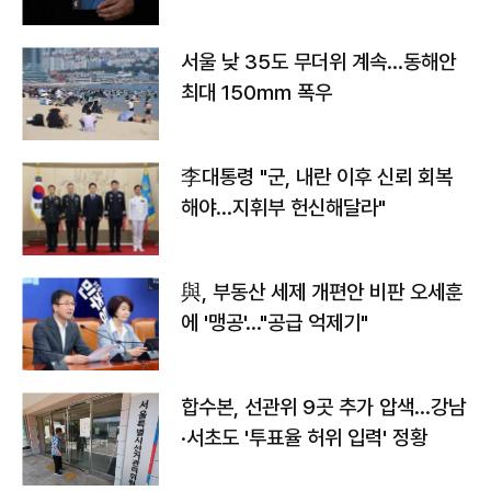
서울 낮 35도 무더위 계속…동해안
최대 150㎜ 폭우
李대통령 "군, 내란 이후 신뢰 회복
해야…지휘부 헌신해달라"
與, 부동산 세제 개편안 비판 오세훈
에 '맹공'…"공급 억제기"
합수본, 선관위 9곳 추가 압색…강남
·서초도 '투표율 허위 입력' 정황