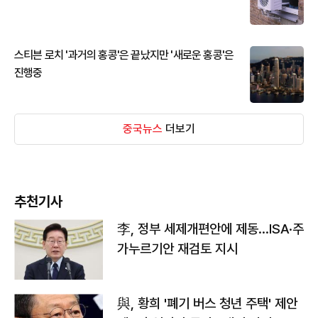
스티븐 로치 '과거의 홍콩'은 끝났지만 '새로운 홍콩'은
진행중
중국뉴스
더보기
추천기사
李, 정부 세제개편안에 제동…ISA·주
가누르기안 재검토 지시
與, 황희 '폐기 버스 청년 주택' 제안