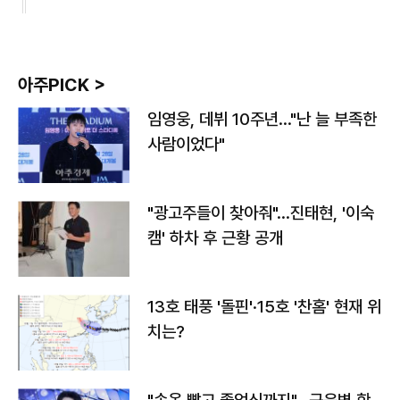
아주PICK >
임영웅, 데뷔 10주년…"난 늘 부족한
사람이었다"
"광고주들이 찾아줘"…진태현, '이숙
캠' 하차 후 근황 공개
13호 태풍 '돌핀'·15호 '찬홈' 현재 위
치는?