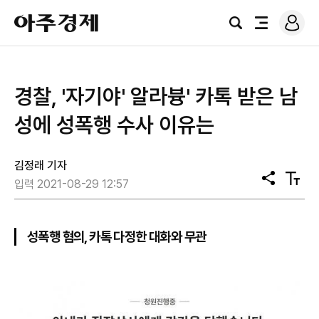
로
아
그
검
전
주
인
색
체
경
메
제
뉴
경찰, '자기야' 알라븅' 카톡 받은 남
성에 성폭행 수사 이유는
김정래 기자
공
텍
입력 2021-08-29 12:57
유
스
트
크
기
성폭행 혐의, 카톡 다정한 대화와 무관