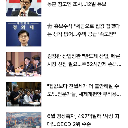
동훈 참고인 조사...12일 통보
靑 홍보수석 "세금으로 집값 잡겠다
는 생각 없어…주택 공급 '속도전'"
김정관 산업장관 "반도체 산업, 빠른
시장 선점 필요…주52시간제 손봐
야"
"집값보다 전월세가 더 불안해질 수
도"…전문가들, 세제개편안 부작용
우려
6월 경상흑자, 497억달러 '사상 최
대'…OECD 2위 수준