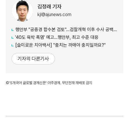
김정래 기자
kjl@ajunews.com
행안부 "공중경 합수본 검토"…검찰개혁 이후 수사 공백 대응 나서
'40도 육박 폭염' 예고…행안부, 최고 수준 대응
[슬미로운 치아백서] "충치는 까매야 충치일까요?"
기자의 다른기사
©'5개국어 글로벌 경제신문' 아주경제. 무단전재·재배포 금지