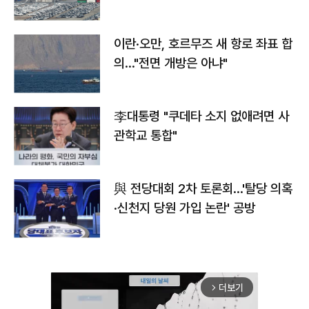
이란·오만, 호르무즈 새 항로 좌표 합
의…"전면 개방은 아냐"
李대통령 "쿠데타 소지 없애려면 사
관학교 통합"
與 전당대회 2차 토론회…'탈당 의혹
·신천지 당원 가입 논란' 공방
더보기
arrow_forward_ios