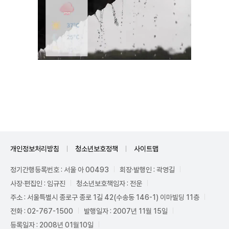
Unmute
개인정보처리방침
청소년보호정책
사이트맵
정기간행등록번호 : 서울 아 00493
회장·발행인 : 곽영길
사장·편집인 : 임규진
청소년보호책임자 : 전운
주소 : 서울특별시 종로구 종로 1길 42(수송동 146-1) 이마빌딩 11층
전화 : 02-767-1500
발행일자 : 2007년 11월 15일
등록일자 : 2008년 01월10일