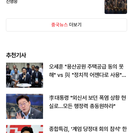
진행중
중국뉴스
더보기
추천기사
오세훈 "용산공원 주택공급 동의 못
해" vs 與 "정치적 어젠다로 사용"
맞불
李대통령 "외신서 보던 폭염 상황 현
실로…모든 행정력 총동원하라"
종합특검, '계엄 당정대 회의 참석' 한