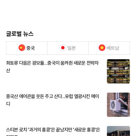
글로벌 뉴스
중국
일본
베트남
희토류 다음은 광모듈…중국이 움켜쥔 새로운 전략자
산
중국산 에어콘을 웃돈 주고 산다...유럽 열광시킨 메이
디
스티븐 로치 '과거의 홍콩'은 끝났지만 '새로운 홍콩'은