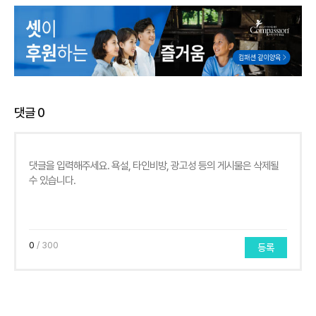
댓글
0
0
/ 300
등록