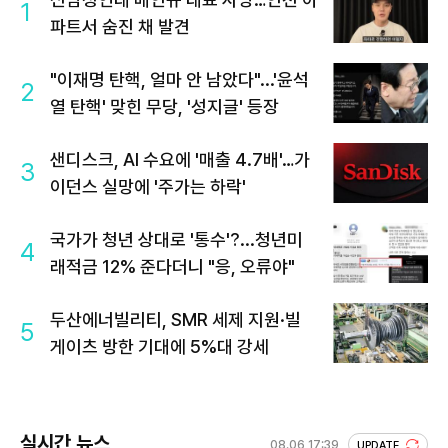
1
파트서 숨진 채 발견
"이재명 탄핵, 얼마 안 남았다"...'윤석
2
열 탄핵' 맞힌 무당, '성지글' 등장
샌디스크, AI 수요에 '매출 4.7배'…가
3
이던스 실망에 '주가는 하락'
국가가 청년 상대로 '통수'?...청년미
4
래적금 12% 준다더니 "응, 오류야"
두산에너빌리티, SMR 세제 지원·빌
5
게이츠 방한 기대에 5%대 강세
실시간 뉴스
08.06 17:39
UPDATE