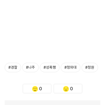
#경찰
#나주
#성폭행
#청와대
#청원
0
0