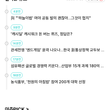
4분전
與 "'하늘이법' 여야 공동 발의 괜찮아…그것이 협치"
9분전
'캐시딜' 캐시워크 돈 버는 퀴즈, 정답은?
14분전
관세전쟁 '엔드게임' 윤곽 나오나…한국 新통상정책 교두보 활
용해야
17분전
섬유패션 글로벌 경쟁력 키운다…산업부 15개 과제 180억 지
원
18분전
농식품부, '천원의 아침밥' 참여 200개 대학 선정
아주PICK >