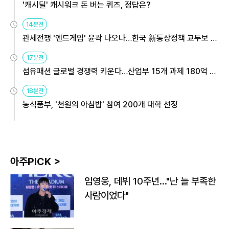
'캐시딜' 캐시워크 돈 버는 퀴즈, 정답은?
14분전
관세전쟁 '엔드게임' 윤곽 나오나…한국 新통상정책 교두보 활
용해야
17분전
섬유패션 글로벌 경쟁력 키운다…산업부 15개 과제 180억 지
원
18분전
농식품부, '천원의 아침밥' 참여 200개 대학 선정
아주PICK >
임영웅, 데뷔 10주년…"난 늘 부족한
사람이었다"