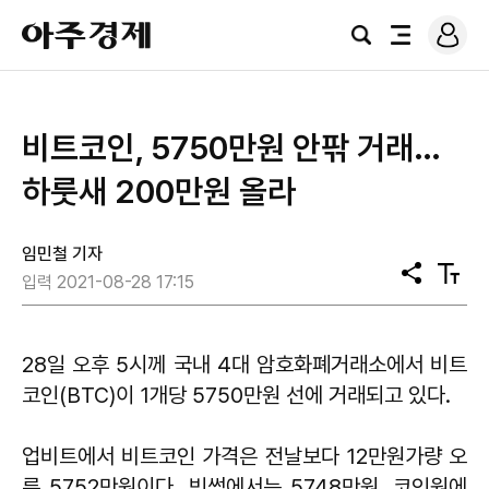
로
아
그
검
전
주
인
색
체
경
메
제
뉴
비트코인, 5750만원 안팎 거래…
하룻새 200만원 올라
임민철 기자
공
텍
입력 2021-08-28 17:15
유
스
트
크
기
28일 오후 5시께 국내 4대 암호화폐거래소에서 비트
코인(BTC)이 1개당 5750만원 선에 거래되고 있다.
업비트에서 비트코인 가격은 전날보다 12만원가량 오
른 5752만원이다. 빗썸에서는 5748만원, 코인원에