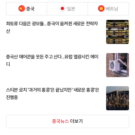
중국
일본
베트남
희토류 다음은 광모듈…중국이 움켜쥔 새로운 전략자
산
중국산 에어콘을 웃돈 주고 산다...유럽 열광시킨 메이
디
스티븐 로치 '과거의 홍콩'은 끝났지만 '새로운 홍콩'은
진행중
중국뉴스
더보기