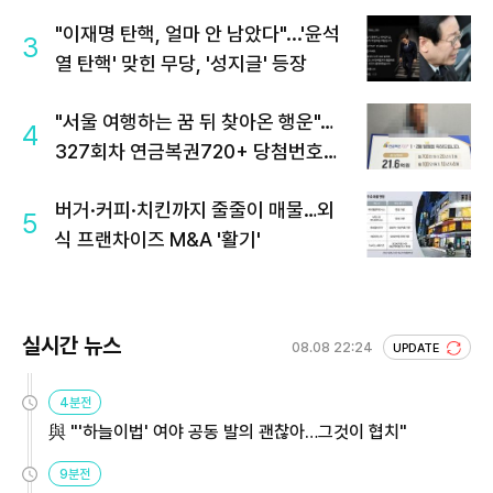
"이재명 탄핵, 얼마 안 남았다"...'윤석
3
열 탄핵' 맞힌 무당, '성지글' 등장
"서울 여행하는 꿈 뒤 찾아온 행운"…
4
327회차 연금복권720+ 당첨번호조
회 주목
버거·커피·치킨까지 줄줄이 매물…외
5
식 프랜차이즈 M&A '활기'
실시간 뉴스
08.08 22:24
UPDATE
4분전
與 "'하늘이법' 여야 공동 발의 괜찮아…그것이 협치"
9분전