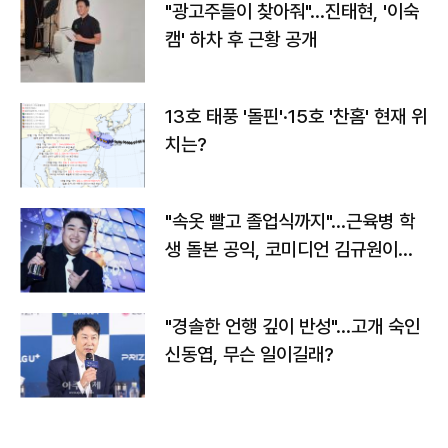
"광고주들이 찾아줘"…진태현, '이숙
캠' 하차 후 근황 공개
13호 태풍 '돌핀'·15호 '찬홈' 현재 위
치는?
"속옷 빨고 졸업식까지"…근육병 학
생 돌본 공익, 코미디언 김규원이었
다
"경솔한 언행 깊이 반성"…고개 숙인
신동엽, 무슨 일이길래?