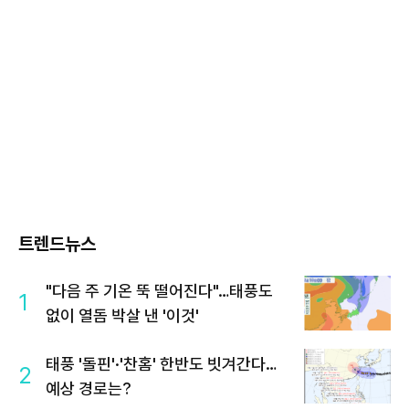
트렌드뉴스
"다음 주 기온 뚝 떨어진다"…태풍도
1
없이 열돔 박살 낸 '이것'
태풍 '돌핀'·'찬홈' 한반도 빗겨간다…
2
예상 경로는?