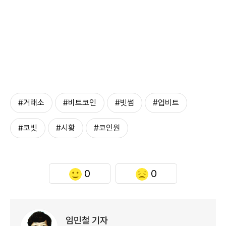
#거래소
#비트코인
#빗썸
#업비트
#코빗
#시황
#코인원
0
0
임민철 기자