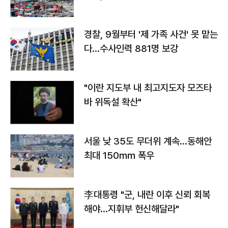
경찰, 9월부터 '제 가족 사건' 못 맡는
다…수사인력 881명 보강
"이란 지도부 내 최고지도자 모즈타
바 위독설 확산"
서울 낮 35도 무더위 계속…동해안
최대 150㎜ 폭우
李대통령 "군, 내란 이후 신뢰 회복
해야…지휘부 헌신해달라"