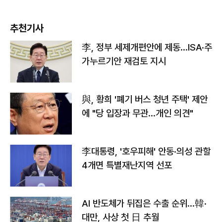
추천기사
李, 정부 세제개편안에 제동…ISA·주
가누르기안 재검토 지시
與, 황희 '폐기 버스 청년 주택' 제안
에 "당 입장과 무관…개인 의견"
李대통령, '호우피해' 안동·의성 관할
4개면 특별재난지역 선포
AI 반도체가 뒤집은 수출 순위…韓·
대만, 사상 첫 日 추월