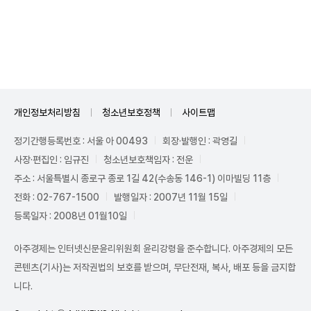
Unmute
개인정보처리방침
청소년보호정책
사이트맵
정기간행등록번호 : 서울 아 00493
회장·발행인 : 곽영길
사장·편집인 : 임규진
청소년보호책임자 : 전운
주소 : 서울특별시 종로구 종로 1길 42(수송동 146-1) 이마빌딩 11층
전화 : 02-767-1500
발행일자 : 2007년 11월 15일
등록일자 : 2008년 01월10일
아주경제는 인터넷신문윤리위원회 윤리강령을 준수합니다. 아주경제의 모든
콘텐츠(기사)는 저작권법의 보호를 받으며, 무단전재, 복사, 배포 등을 금지합
니다.