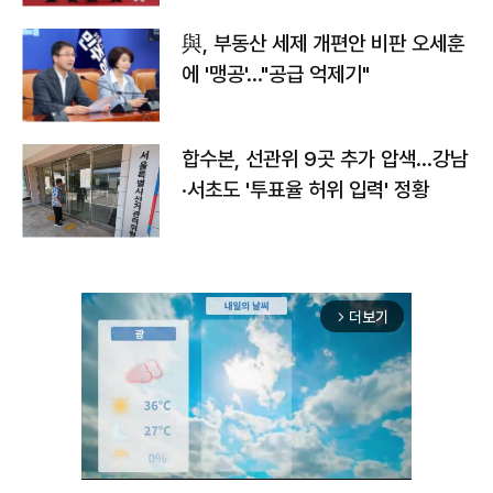
與, 부동산 세제 개편안 비판 오세훈
에 '맹공'…"공급 억제기"
합수본, 선관위 9곳 추가 압색…강남
·서초도 '투표율 허위 입력' 정황
더보기
arrow_forward_ios