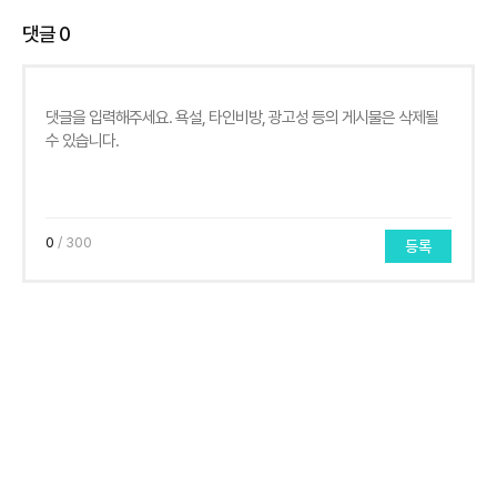
댓글
0
0
/ 300
등록