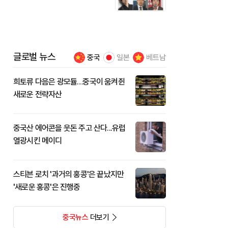
글로벌 뉴스
중국
일본
베트남
희토류 다음은 광모듈…중국이 움켜쥔
새로운 전략자산
중국산 에어콘을 웃돈 주고 산다...유럽
열광시킨 메이디
스티븐 로치 '과거의 홍콩'은 끝났지만
'새로운 홍콩'은 진행중
중국뉴스
더보기