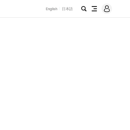
로
English
日本語
그
검
전
인
색
체
메
뉴