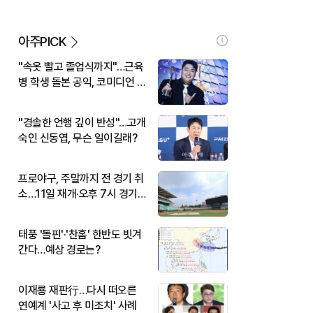
아주PICK
"속옷 빨고 졸업식까지"…근육
병 학생 돌본 공익, 코미디언 김
규원이었다
"경솔한 언행 깊이 반성"…고개
숙인 신동엽, 무슨 일이길래?
프로야구, 주말까지 전 경기 취
소…11일 재개·오후 7시 경기
시작
태풍 '돌핀'·'찬홈' 한반도 빗겨
간다…예상 경로는?
이재룡 재판行…다시 떠오른
연예계 '사고 후 미조치' 사례