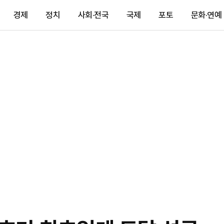
경제
정치
사회·전국
국제
포토
문화·연예