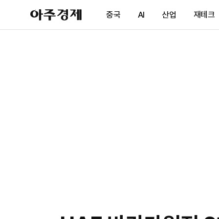
아
중국
AI
산업
재테크
주
경
제