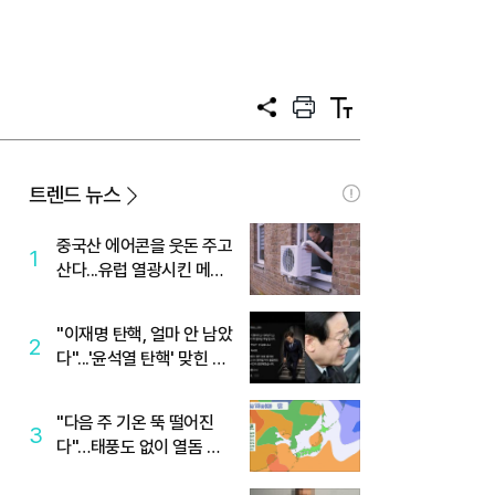
공
프
텍
유
린
스
트
트
크
기
트렌드 뉴스
중국산 에어콘을 웃돈 주고
1
산다...유럽 열광시킨 메이
디
"이재명 탄핵, 얼마 안 남았
2
다"...'윤석열 탄핵' 맞힌 무
당, '성지글' 등장
"다음 주 기온 뚝 떨어진
3
다"…태풍도 없이 열돔 박
살 낸 '이것'