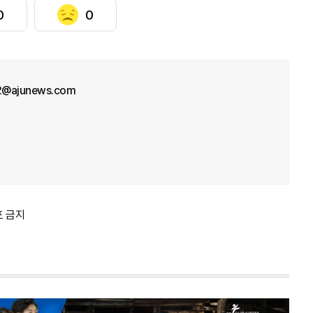
0
0
12@ajunews.com
포 금지