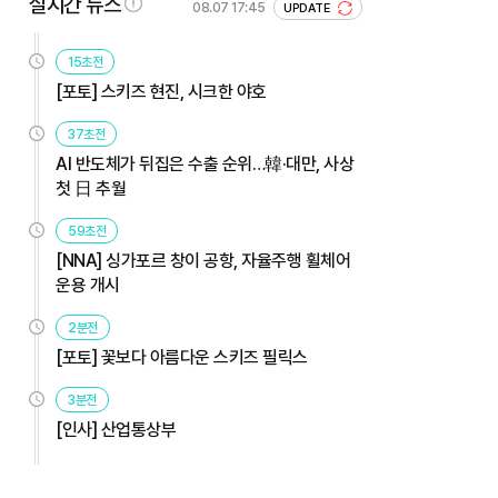
실시간 뉴스
08.07 17:45
UPDATE
15초전
[포토] 스키즈 현진, 시크한 야호
37초전
AI 반도체가 뒤집은 수출 순위…韓·대만, 사상
첫 日 추월
59초전
[NNA] 싱가포르 창이 공항, 자율주행 휠체어
운용 개시
2분전
[포토] 꽃보다 아름다운 스키즈 필릭스
3분전
[인사] 산업통상부