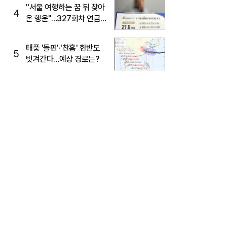
"서울 여행하는 꿈 뒤 찾아
4
온 행운"…327회차 연금
복권720+ 당첨번호조회
주목
태풍 '돌핀'·'찬홈' 한반도
5
빗겨간다…예상 경로는?