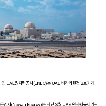
인 UAE원자력공사(ENEC)는 UAE 바라카원전 2호기가
운영사(Nawah Energy)는 지난 3월 UAE 원자력규제기관