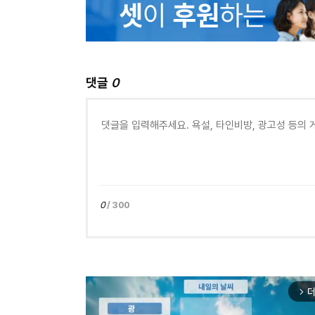
댓글
0
0
/ 300
더
arrow_forward_ios