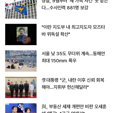
경찰, 9월부터 '제 가족 사건' 못 맡는
다…수사인력 881명 보강
"이란 지도부 내 최고지도자 모즈타
바 위독설 확산"
서울 낮 35도 무더위 계속…동해안
최대 150㎜ 폭우
李대통령 "군, 내란 이후 신뢰 회복
해야…지휘부 헌신해달라"
與, 부동산 세제 개편안 비판 오세훈