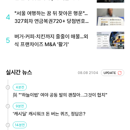
"서울 여행하는 꿈 뒤 찾아온 행운"…
4
327회차 연금복권720+ 당첨번호조
회 주목
버거·커피·치킨까지 줄줄이 매물…외
5
식 프랜차이즈 M&A '활기'
실시간 뉴스
08.08 21:04
UPDATE
4분전
與 "'하늘이법' 여야 공동 발의 괜찮아…그것이 협치"
9분전
'캐시딜' 캐시워크 돈 버는 퀴즈, 정답은?
14분전