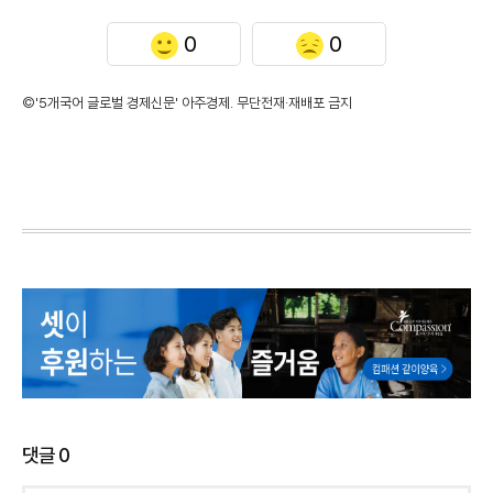
0
0
©'5개국어 글로벌 경제신문' 아주경제. 무단전재·재배포 금지
댓글
0