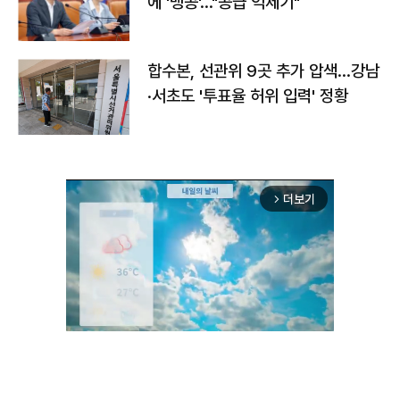
에 '맹공'…"공급 억제기"
합수본, 선관위 9곳 추가 압색…강남
·서초도 '투표율 허위 입력' 정황
더보기
arrow_forward_ios
Unmute