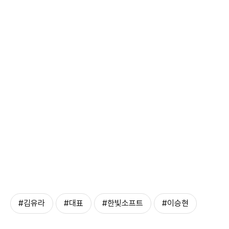
#김유라
#대표
#한빛소프트
#이승현