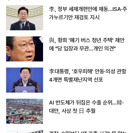
李, 정부 세제개편안에 제동…ISA·주
가누르기안 재검토 지시
與, 황희 '폐기 버스 청년 주택' 제안
에 "당 입장과 무관…개인 의견"
李대통령, '호우피해' 안동·의성 관할
4개면 특별재난지역 선포
AI 반도체가 뒤집은 수출 순위…韓·
대만, 사상 첫 日 추월