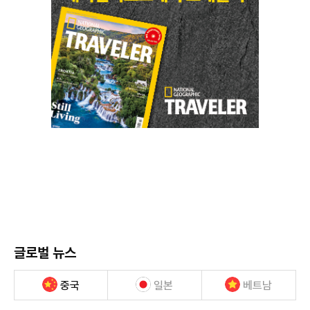
글로벌 뉴스
중국
일본
베트남