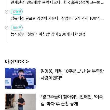
관세전쟁 '엔드게임' 윤곽 나오나…한국 新통상정책 교두보 활
용해야
17분전
섬유패션 글로벌 경쟁력 키운다…산업부 15개 과제 180억 지
원
18분전
농식품부, '천원의 아침밥' 참여 200개 대학 선정
아주PICK >
임영웅, 데뷔 10주년…"난 늘 부족한
사람이었다"
"광고주들이 찾아줘"…진태현, '이숙
캠' 하차 후 근황 공개