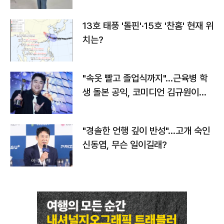
13호 태풍 '돌핀'·15호 '찬홈' 현재 위
치는?
"속옷 빨고 졸업식까지"…근육병 학
생 돌본 공익, 코미디언 김규원이었
다
"경솔한 언행 깊이 반성"…고개 숙인
신동엽, 무슨 일이길래?