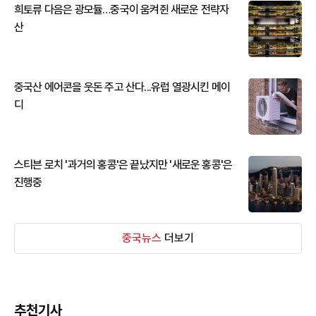
희토류 다음은 광모듈…중국이 움켜쥔 새로운 전략자
산
중국산 에어콘을 웃돈 주고 산다...유럽 열광시킨 메이
디
스티븐 로치 '과거의 홍콩'은 끝났지만 '새로운 홍콩'은
진행중
중국뉴스
더보기
추천기사