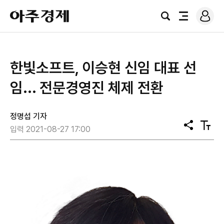
로
아
그
검
전
주
인
색
체
경
메
제
뉴
한빛소프트, 이승현 신임 대표 선
임... 전문경영진 체제 전환
정명섭 기자
공
텍
입력 2021-08-27 17:00
유
스
트
크
기