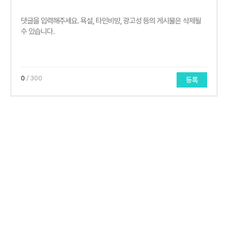
0
/ 300
등록