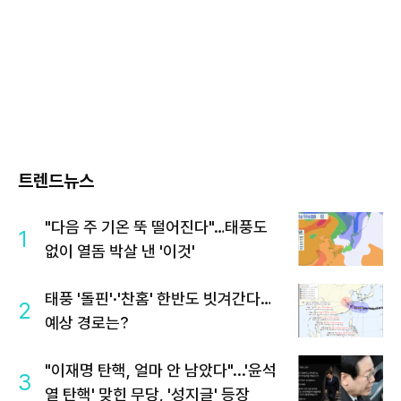
트렌드뉴스
"다음 주 기온 뚝 떨어진다"…태풍도
1
없이 열돔 박살 낸 '이것'
태풍 '돌핀'·'찬홈' 한반도 빗겨간다…
2
예상 경로는?
"이재명 탄핵, 얼마 안 남았다"...'윤석
3
열 탄핵' 맞힌 무당, '성지글' 등장