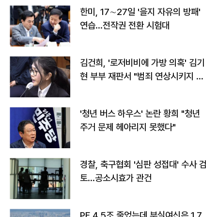
한미, 17∼27일 '을지 자유의 방패'
연습…전작권 전환 시험대
김건희, '로저비비에 가방 의혹' 김기
현 부부 재판서 "범죄 연상시키지 말
라"
'청년 버스 하우스' 논란 황희 "청년
주거 문제 헤아리지 못했다"
경찰, 축구협회 '심판 성접대' 수사 검
토…공소시효가 관건
PF 4.5조 줄었는데 부실여신은 1.7