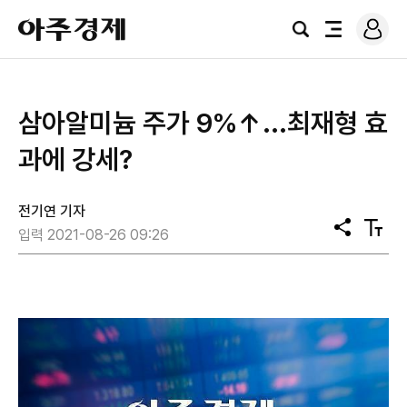
로
아
그
검
전
주
인
색
체
경
메
제
뉴
삼아알미늄 주가 9%↑...최재형 효
과에 강세?
전기연 기자
공
텍
입력 2021-08-26 09:26
유
스
트
크
기