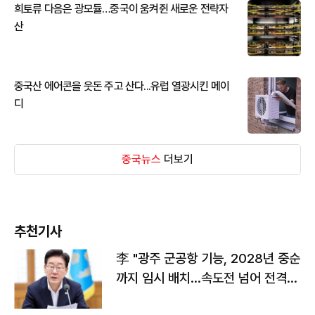
희토류 다음은 광모듈…중국이 움켜쥔 새로운 전략자
산
중국산 에어콘을 웃돈 주고 산다...유럽 열광시킨 메이
디
중국뉴스
더보기
추천기사
李 "광주 군공항 기능, 2028년 중순
까지 임시 배치…속도전 넘어 전격
전"