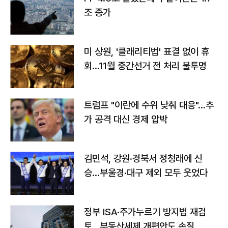
조 증가
미 상원, '클래리티법' 표결 없이 휴
회…11월 중간선거 전 처리 불투명
트럼프 "이란에 수위 낮춰 대응"…추
가 공격 대신 경제 압박
김민석, 강원·경북서 정청래에 신
승…부울경·대구 제외 모두 웃었다
정부 ISA·주가누르기 방지법 재검
토…부동산세제 개편안도 손질