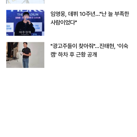
임영웅, 데뷔 10주년…"난 늘 부족한
사람이었다"
"광고주들이 찾아줘"…진태현, '이숙
캠' 하차 후 근황 공개