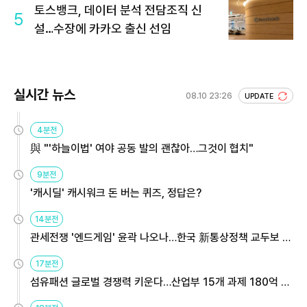
토스뱅크, 데이터 분석 전담조직 신
5
설…수장에 카카오 출신 선임
실시간 뉴스
08.10 23:26
UPDATE
4분전
與 "'하늘이법' 여야 공동 발의 괜찮아…그것이 협치"
9분전
'캐시딜' 캐시워크 돈 버는 퀴즈, 정답은?
14분전
관세전쟁 '엔드게임' 윤곽 나오나…한국 新통상정책 교두보 활
용해야
17분전
섬유패션 글로벌 경쟁력 키운다…산업부 15개 과제 180억 지
원