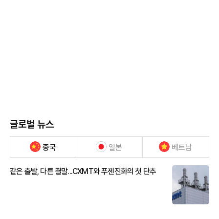
글로벌 뉴스
중국
일본
베트남
같은 출발, 다른 결말...CXMT와 푸젠진화의 첫 단추