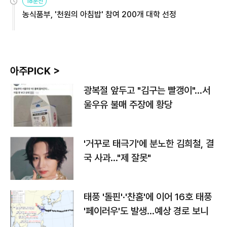
18분전
농식품부, '천원의 아침밥' 참여 200개 대학 선정
아주PICK >
광복절 앞두고 "김구는 빨갱이"…서
울우유 불매 주장에 황당
'거꾸로 태극기'에 분노한 김희철, 결
국 사과…"제 잘못"
태풍 '돌핀'·'찬홈'에 이어 16호 태풍
'페이러우'도 발생…예상 경로 보니