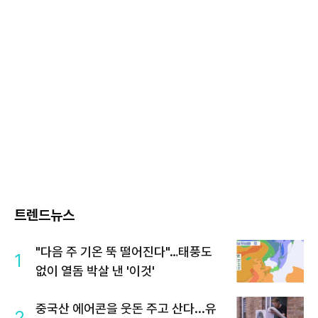
트렌드뉴스
"다음 주 기온 뚝 떨어진다"…태풍도
1
없이 열돔 박살 낸 '이것'
중국산 에어콘을 웃돈 주고 산다...유
2