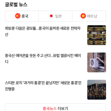
글로벌 뉴스
중국
일본
베트남
희토류 다음은 광모듈…중국이 움켜쥔 새로운 전략자
산
중국산 에어콘을 웃돈 주고 산다...유럽 열광시킨 메이
디
스티븐 로치 '과거의 홍콩'은 끝났지만 '새로운 홍콩'은
진행중
중국뉴스
더보기