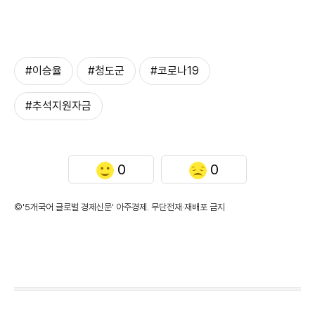
#이승율
#청도군
#코로나19
#추석지원자금
0
0
©'5개국어 글로벌 경제신문' 아주경제. 무단전재·재배포 금지