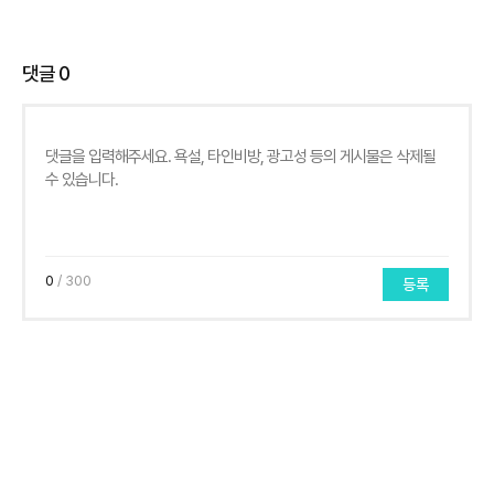
댓글
0
0
/ 300
등록