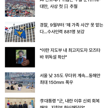
대만, 사상 첫 日 추월
경찰, 9월부터 '제 가족 사건' 못 맡는
다…수사인력 881명 보강
"이란 지도부 내 최고지도자 모즈타
바 위독설 확산"
서울 낮 35도 무더위 계속…동해안
최대 150㎜ 폭우
李대통령 "군, 내란 이후 신뢰 회복
해야…지휘부 헌신해달라"