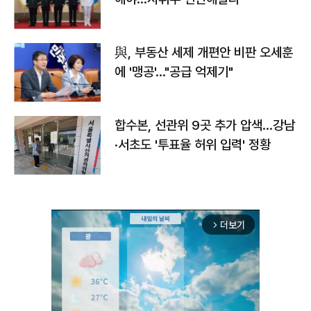
與, 부동산 세제 개편안 비판 오세훈
에 '맹공'…"공급 억제기"
합수본, 선관위 9곳 추가 압색…강남
·서초도 '투표율 허위 입력' 정황
더보기
arrow_forward_ios