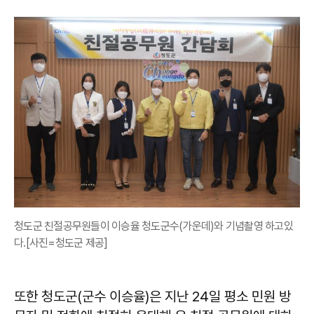
청도군 친절공무원들이 이승율 청도군수(가운데)와 기념촬영 하고있
다.[사진=청도군 제공]
또한 청도군(군수 이승율)은 지난 24일 평소 민원 방