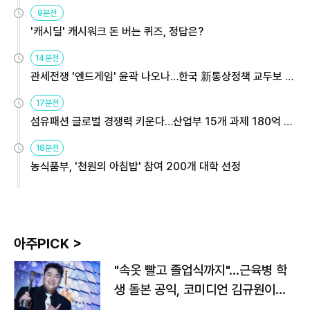
9분전
'캐시딜' 캐시워크 돈 버는 퀴즈, 정답은?
14분전
관세전쟁 '엔드게임' 윤곽 나오나…한국 新통상정책 교두보 활
용해야
17분전
섬유패션 글로벌 경쟁력 키운다…산업부 15개 과제 180억 지
원
18분전
농식품부, '천원의 아침밥' 참여 200개 대학 선정
아주PICK >
"속옷 빨고 졸업식까지"…근육병 학
생 돌본 공익, 코미디언 김규원이었
다