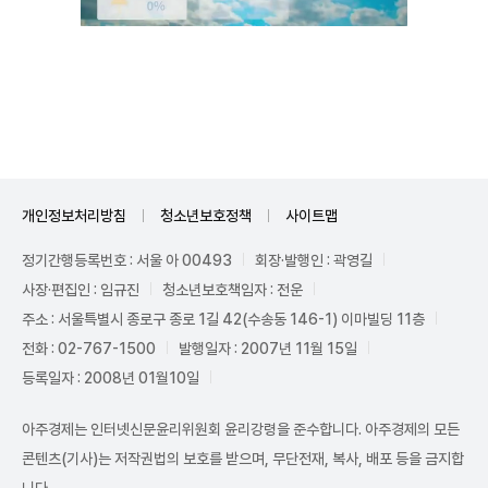
Unmute
개인정보처리방침
청소년보호정책
사이트맵
정기간행등록번호 : 서울 아 00493
회장·발행인 : 곽영길
사장·편집인 : 임규진
청소년보호책임자 : 전운
주소 : 서울특별시 종로구 종로 1길 42(수송동 146-1) 이마빌딩 11층
전화 : 02-767-1500
발행일자 : 2007년 11월 15일
등록일자 : 2008년 01월10일
아주경제는 인터넷신문윤리위원회 윤리강령을 준수합니다. 아주경제의 모든
콘텐츠(기사)는 저작권법의 보호를 받으며, 무단전재, 복사, 배포 등을 금지합
니다.