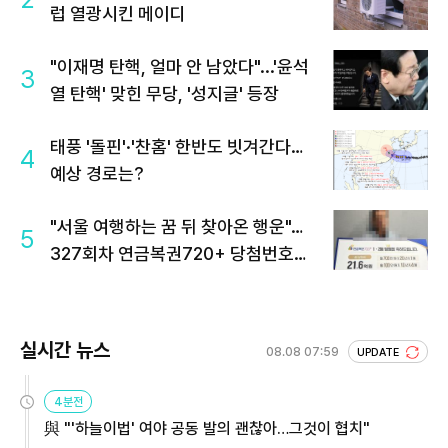
럽 열광시킨 메이디
"이재명 탄핵, 얼마 안 남았다"...'윤석
3
열 탄핵' 맞힌 무당, '성지글' 등장
태풍 '돌핀'·'찬홈' 한반도 빗겨간다…
4
예상 경로는?
"서울 여행하는 꿈 뒤 찾아온 행운"…
5
327회차 연금복권720+ 당첨번호조
회 주목
실시간 뉴스
08.08 07:59
UPDATE
4분전
與 "'하늘이법' 여야 공동 발의 괜찮아…그것이 협치"