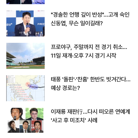
"경솔한 언행 깊이 반성"…고개 숙인
신동엽, 무슨 일이길래?
프로야구, 주말까지 전 경기 취소…
11일 재개·오후 7시 경기 시작
태풍 '돌핀'·'찬홈' 한반도 빗겨간다…
예상 경로는?
이재룡 재판行…다시 떠오른 연예계
'사고 후 미조치' 사례