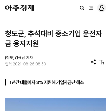
로
아
그
검
전
주
인
색
체
경
메
제
뉴
청도군, 추석대비 중소기업 운전자
금 융자지원
(청도)김규남 기자
공
텍
입력 2021-08-26 08:50
유
스
트
크
기
1년간 대출이자 3% 지원해 기업자금난 해소