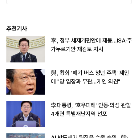
추천기사
李, 정부 세제개편안에 제동…ISA·주
가누르기안 재검토 지시
與, 황희 '폐기 버스 청년 주택' 제안
에 "당 입장과 무관…개인 의견"
李대통령, '호우피해' 안동·의성 관할
4개면 특별재난지역 선포
AI 반도체가 뒤집은 수출 순위…韓·