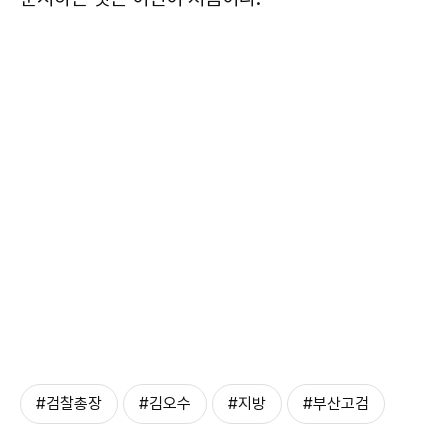
#검찰총장
#김오수
#지방
#부산고검