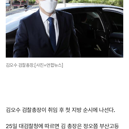
김오수 검찰총장.[사진=연합뉴스]
김오수 검찰총장이 취임 후 첫 지방 순시에 나선다.
25일 대검찰청에 따르면 김 총장은 정오쯤 부산고등