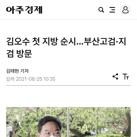
로
아
그
검
전
주
인
색
체
경
메
제
뉴
김오수 첫 지방 순시…부산고검·지
검 방문
김태현 기자
공
텍
입력 2021-08-25 10:35
유
스
트
크
기