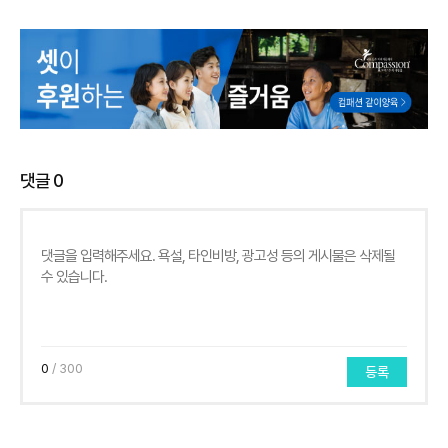
댓글
0
0
/ 300
등록