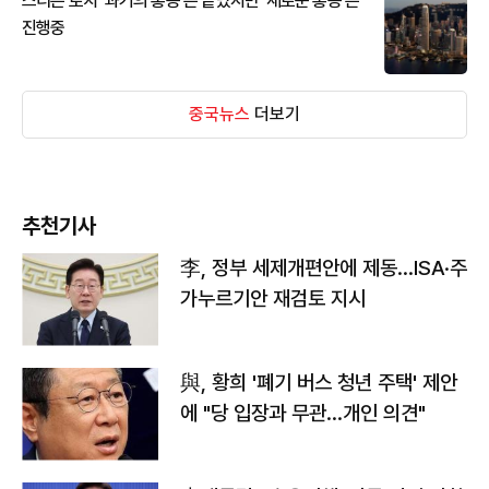
스티븐 로치 '과거의 홍콩'은 끝났지만 '새로운 홍콩'은
진행중
중국뉴스
더보기
추천기사
李, 정부 세제개편안에 제동…ISA·주
가누르기안 재검토 지시
與, 황희 '폐기 버스 청년 주택' 제안
에 "당 입장과 무관…개인 의견"