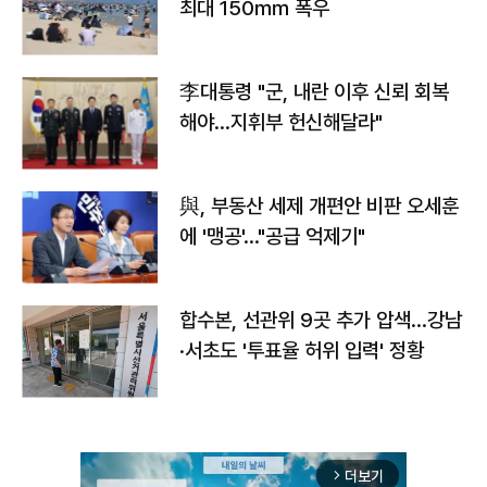
최대 150㎜ 폭우
李대통령 "군, 내란 이후 신뢰 회복
해야…지휘부 헌신해달라"
與, 부동산 세제 개편안 비판 오세훈
에 '맹공'…"공급 억제기"
합수본, 선관위 9곳 추가 압색…강남
·서초도 '투표율 허위 입력' 정황
더보기
arrow_forward_ios