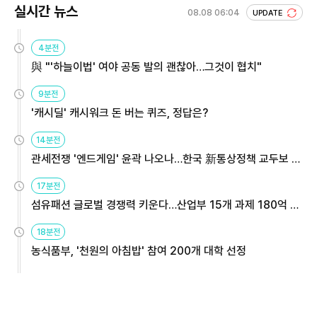
실시간 뉴스
08.08 06:04
UPDATE
4분전
與 "'하늘이법' 여야 공동 발의 괜찮아…그것이 협치"
9분전
'캐시딜' 캐시워크 돈 버는 퀴즈, 정답은?
14분전
관세전쟁 '엔드게임' 윤곽 나오나…한국 新통상정책 교두보 활
용해야
17분전
섬유패션 글로벌 경쟁력 키운다…산업부 15개 과제 180억 지
원
18분전
농식품부, '천원의 아침밥' 참여 200개 대학 선정