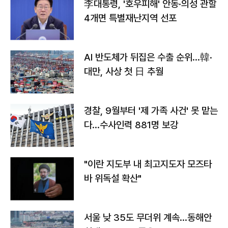
李대통령, '호우피해' 안동·의성 관할
4개면 특별재난지역 선포
AI 반도체가 뒤집은 수출 순위…韓·
대만, 사상 첫 日 추월
경찰, 9월부터 '제 가족 사건' 못 맡는
다…수사인력 881명 보강
"이란 지도부 내 최고지도자 모즈타
바 위독설 확산"
서울 낮 35도 무더위 계속…동해안