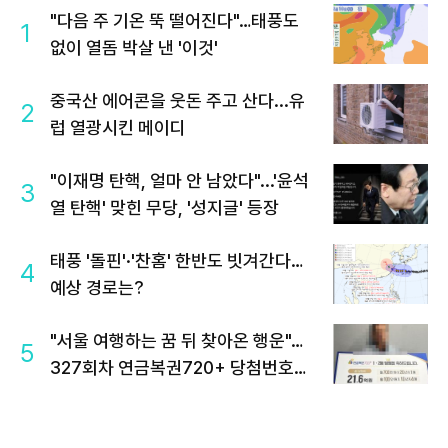
"다음 주 기온 뚝 떨어진다"…태풍도
1
없이 열돔 박살 낸 '이것'
중국산 에어콘을 웃돈 주고 산다...유
2
럽 열광시킨 메이디
"이재명 탄핵, 얼마 안 남았다"...'윤석
3
열 탄핵' 맞힌 무당, '성지글' 등장
태풍 '돌핀'·'찬홈' 한반도 빗겨간다…
4
예상 경로는?
"서울 여행하는 꿈 뒤 찾아온 행운"…
5
327회차 연금복권720+ 당첨번호조
회 주목