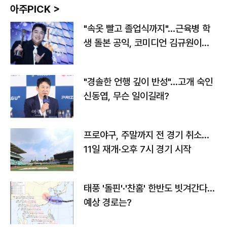
아주PICK >
"속옷 빨고 졸업식까지"…근육병 학
생 돌본 공익, 코미디언 김규원이었
다
"경솔한 언행 깊이 반성"…고개 숙인
신동엽, 무슨 일이길래?
프로야구, 주말까지 전 경기 취소…
11일 재개·오후 7시 경기 시작
태풍 '돌핀'·'찬홈' 한반도 빗겨간다…
예상 경로는?