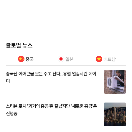
글로벌 뉴스
중국
일본
베트남
중국산 에어콘을 웃돈 주고 산다...유럽 열광시킨 메이
디
스티븐 로치 '과거의 홍콩'은 끝났지만 '새로운 홍콩'은
진행중