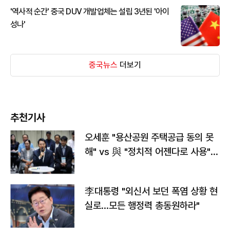
'역사적 순간' 중국 DUV 개발업체는 설립 3년된 '아이
성나'
중국뉴스
더보기
추천기사
오세훈 "용산공원 주택공급 동의 못
해" vs 與 "정치적 어젠다로 사용"
맞불
李대통령 "외신서 보던 폭염 상황 현
실로…모든 행정력 총동원하라"