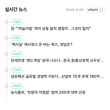
실시간 뉴스
08.06 15:29
UPDATE
4분전
與 "'하늘이법' 여야 공동 발의 괜찮아…그것이 협치"
9분전
'캐시딜' 캐시워크 돈 버는 퀴즈, 정답은?
14분전
관세전쟁 '엔드게임' 윤곽 나오나…한국 新통상정책 교두보 활
용해야
17분전
섬유패션 글로벌 경쟁력 키운다…산업부 15개 과제 180억 지
원
18분전
농식품부, '천원의 아침밥' 참여 200개 대학 선정