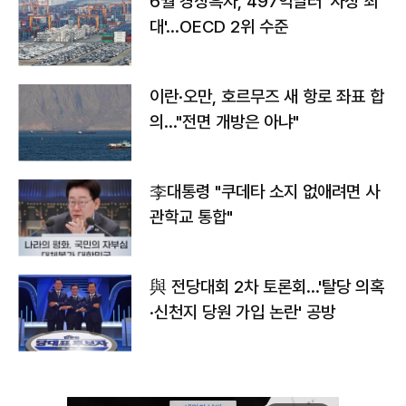
6월 경상흑자, 497억달러 '사상 최
대'…OECD 2위 수준
이란·오만, 호르무즈 새 항로 좌표 합
의…"전면 개방은 아냐"
李대통령 "쿠데타 소지 없애려면 사
관학교 통합"
與 전당대회 2차 토론회…'탈당 의혹
·신천지 당원 가입 논란' 공방