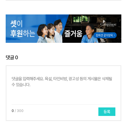
댓글
0
0
/ 300
등록