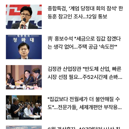
종합특검, '계엄 당정대 회의 참석' 한
동훈 참고인 조사...12일 통보
靑 홍보수석 "세금으로 집값 잡겠다
는 생각 없어…주택 공급 '속도전'"
김정관 산업장관 "반도체 산업, 빠른
시장 선점 필요…주52시간제 손봐
야"
"집값보다 전월세가 더 불안해질 수
도"…전문가들, 세제개편안 부작용
우려