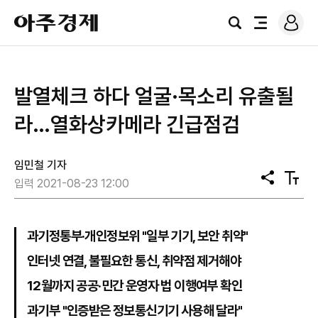
로
아
그
검
전
주
인
색
체
경
메
제
뉴
발열체크 하다 얼굴·목소리 유출될
라…열화상카메라 긴급점검
임민철 기자
공
텍
입력 2021-08-23 12:00
유
스
트
크
기
과기정통부·개인정보위 "일부 기기, 보안 취약"
인터넷 연결, 불필요한 통신, 취약점 제거해야
12월까지 공공·민간 운영자 법 이행여부 확인
과기부 "인증받은 정보통신기기 사용해 달라"