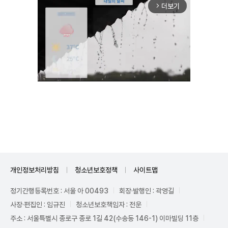
더보기
arrow_forward_ios
Unmute
개인정보처리방침
청소년보호정책
사이트맵
정기간행등록번호 : 서울 아 00493
회장·발행인 : 곽영길
사장·편집인 : 임규진
청소년보호책임자 : 전운
주소 : 서울특별시 종로구 종로 1길 42(수송동 146-1) 이마빌딩 11층