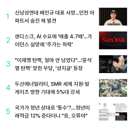
신남성연대 배인규 대표 사망…인천 아
1
파트서 숨진 채 발견
샌디스크, AI 수요에 '매출 4.7배'…가
2
이던스 실망에 '주가는 하락'
"이재명 탄핵, 얼마 안 남았다"...'윤석
3
열 탄핵' 맞힌 무당, '성지글' 등장
두산에너빌리티, SMR 세제 지원·빌
4
게이츠 방한 기대에 5%대 강세
국가가 청년 상대로 '통수'?...청년미
5
래적금 12% 준다더니 "응, 오류야"