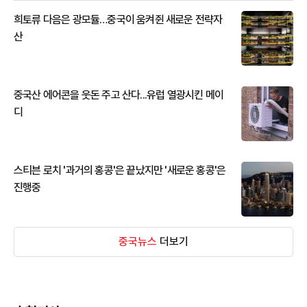
희토류 다음은 광모듈…중국이 움켜쥔 새로운 전략자
산
중국산 에어콘을 웃돈 주고 산다...유럽 열광시킨 메이
디
스티븐 로치 '과거의 홍콩'은 끝났지만 '새로운 홍콩'은
진행중
중국뉴스
더보기