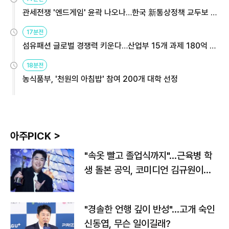
관세전쟁 '엔드게임' 윤곽 나오나…한국 新통상정책 교두보 활
용해야
17분전
섬유패션 글로벌 경쟁력 키운다…산업부 15개 과제 180억 지
원
18분전
농식품부, '천원의 아침밥' 참여 200개 대학 선정
아주PICK >
"속옷 빨고 졸업식까지"…근육병 학
생 돌본 공익, 코미디언 김규원이었
다
"경솔한 언행 깊이 반성"…고개 숙인
신동엽, 무슨 일이길래?