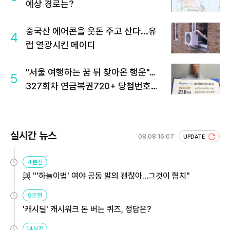
예상 경로는?
중국산 에어콘을 웃돈 주고 산다...유
4
럽 열광시킨 메이디
"서울 여행하는 꿈 뒤 찾아온 행운"…
5
327회차 연금복권720+ 당첨번호조
회 주목
실시간 뉴스
08.08 16:07
UPDATE
4분전
與 "'하늘이법' 여야 공동 발의 괜찮아…그것이 협치"
9분전
'캐시딜' 캐시워크 돈 버는 퀴즈, 정답은?
14분전