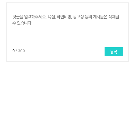
0
/ 300
등록