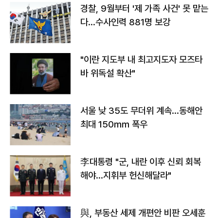
경찰, 9월부터 '제 가족 사건' 못 맡는
다…수사인력 881명 보강
"이란 지도부 내 최고지도자 모즈타
바 위독설 확산"
서울 낮 35도 무더위 계속…동해안
최대 150㎜ 폭우
李대통령 "군, 내란 이후 신뢰 회복
해야…지휘부 헌신해달라"
與, 부동산 세제 개편안 비판 오세훈