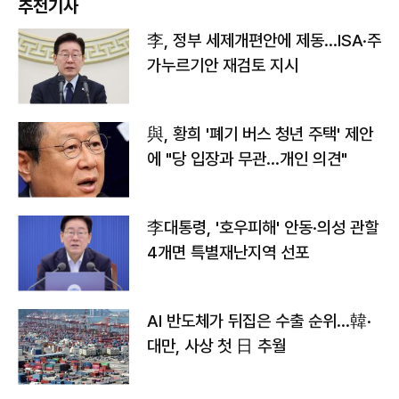
추천기사
李, 정부 세제개편안에 제동…ISA·주
가누르기안 재검토 지시
與, 황희 '폐기 버스 청년 주택' 제안
에 "당 입장과 무관…개인 의견"
李대통령, '호우피해' 안동·의성 관할
4개면 특별재난지역 선포
AI 반도체가 뒤집은 수출 순위…韓·
대만, 사상 첫 日 추월