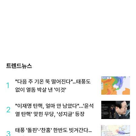
트렌드뉴스
"다음 주 기온 뚝 떨어진다"…태풍도
1
없이 열돔 박살 낸 '이것'
"이재명 탄핵, 얼마 안 남았다"...'윤석
2
열 탄핵' 맞힌 무당, '성지글' 등장
태풍 '돌핀'·'찬홈' 한반도 빗겨간다…
3