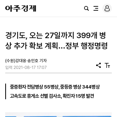
로
아
그
검
전
주
인
색
체
경
메
제
뉴
경기도, 오는 27일까지 399개 병
상 추가 확보 계획...정부 행정명령
(수원)강대웅·송인호 기자
공
텍
입력 2021-08-17 17:07
유
스
트
크
기
중증환자 전담병상 55병상, 중등증 병상 344병상
고속도로 휴게소 선별 검사소, 확진자 15명 발견