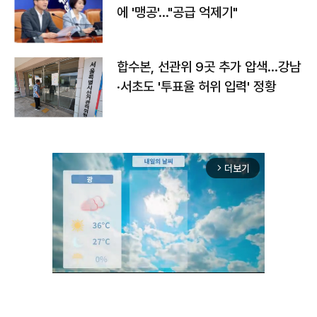
에 '맹공'…"공급 억제기"
합수본, 선관위 9곳 추가 압색…강남
·서초도 '투표율 허위 입력' 정황
더보기
arrow_forward_ios
Unmute