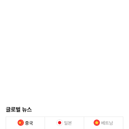
글로벌 뉴스
중국
일본
베트남