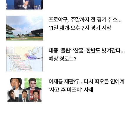
프로야구, 주말까지 전 경기 취소…
11일 재개·오후 7시 경기 시작
태풍 '돌핀'·'찬홈' 한반도 빗겨간다…
예상 경로는?
이재룡 재판行…다시 떠오른 연예계
'사고 후 미조치' 사례